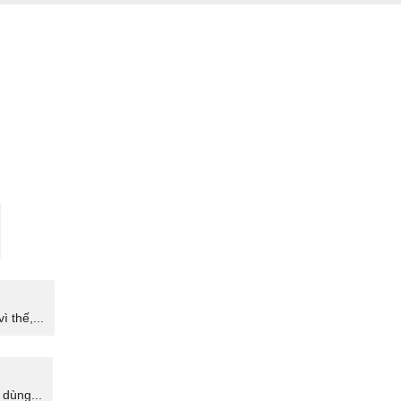
 thế,...
dùng...