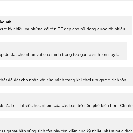
cho nữ
cực kỳ nhiều và những cái tên FF đẹp cho nữ đang được rất nhiều...
đẹp để đặt cho nhân vật của mình trong tựa game sinh tồn này là...
hất để đặt cho nhân vật của mình trong khi chơi tựa game sinh tồn...
k, Zalo… thì việc học nhóm của các bạn trở nên phổ biến hơn. Chính vì
ựa game bắn súng sinh tồn này tìm kiếm cực kỳ nhiều nhằm mục đích 