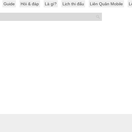
Guide
Hỏi & đáp
Là gì?
Lịch thi đấu
Liên Quân Mobile
L