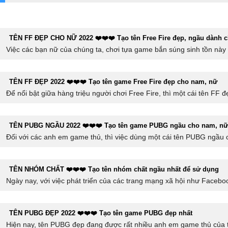
TÊN FF ĐẸP CHO NỮ 2022 ❤️❤️❤️ Tạo tên Free Fire đẹp, ngầu dành 
Việc các bạn nữ của chúng ta, chơi tựa game bắn súng sinh tồn này 
TÊN FF ĐẸP 2022 ❤️❤️❤️ Tạo tên game Free Fire đẹp cho nam, nữ
Để nổi bật giữa hàng triệu người chơi Free Fire, thì một cái tên FF 
TÊN PUBG NGẦU 2022 ❤️❤️❤️ Tạo tên game PUBG ngầu cho nam, nữ
Đối với các anh em game thủ, thì việc dùng một cái tên PUBG ngầu c
TÊN NHÓM CHẤT ❤️❤️❤️ Tạo tên nhóm chất ngầu nhất để sử dụng
Ngày nay, với việc phát triển của các trang mạng xã hội như Faceboo
TÊN PUBG ĐẸP 2022 ❤️❤️❤️ Tạo tên game PUBG đẹp nhất
Hiện nay, tên PUBG đẹp đang được rất nhiều anh em game thủ của t