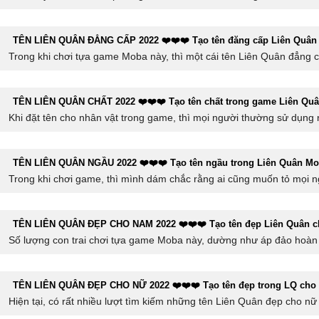
TÊN LIÊN QUÂN ĐẲNG CẤP 2022 ❤️❤️❤️ Tạo tên đăng cấp Liên Quân
Trong khi chơi tựa game Moba này, thì một cái tên Liên Quân đẳng c
TÊN LIÊN QUÂN CHẤT 2022 ❤️❤️❤️ Tạo tên chất trong game Liên Qu
Khi đặt tên cho nhân vật trong game, thì mọi người thường sử dụng
TÊN LIÊN QUÂN NGẦU 2022 ❤️❤️❤️ Tạo tên ngầu trong Liên Quân Mo
Trong khi chơi game, thì mình dám chắc rằng ai cũng muốn tỏ mọi 
TÊN LIÊN QUÂN ĐẸP CHO NAM 2022 ❤️❤️❤️ Tạo tên đẹp Liên Quân 
Số lượng con trai chơi tựa game Moba này, dường như áp đảo hoàn t
TÊN LIÊN QUÂN ĐẸP CHO NỮ 2022 ❤️❤️❤️ Tạo tên đẹp trong LQ cho
Hiện tại, có rất nhiều lượt tìm kiếm những tên Liên Quân đẹp cho n