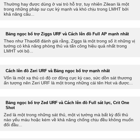
Thường hay được dùng ở vai trò hỗ trợ, tuy nhiên Zilean là một
trong những pháp sư cực kỳ mạnh và khó chịu trong LMHT bởi
khả năng cấu...
Bảng ngọc bổ trợ Ziggs URF và Cách lên đồ Full AP mạnh nhất
Theo như Thao68 đánh giá rằng, Ziggs là một trong số ít những vị
tướng có khả năng phòng thủ và tấn công hiệu quả nhất trong
LMHT với bộ...
Cách lên đồ Zeri URF và Bảng ngọc bổ trợ mạnh nhất
Vốn là một xạ thủ có độ cơ động cực kỳ cao, sức dồn sát thương
ấn tượng nên Zeri URF là một trong những cái tên Hot và được...
Bảng ngọc bổ trợ Zed URF và Cách lên đồ Full sát lực, Crit One
Shot
Zed là một trong những sát thủ, một vị tướng mà bất kỳ đối thủ
nào yếu máu hoặc kém về khả năng chống chịu đều không muốn
đối đầu...