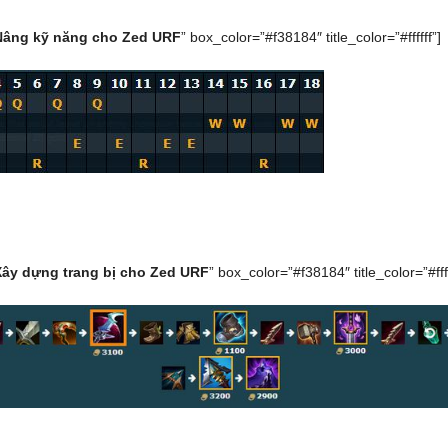
Nâng kỹ năng cho Zed URF
” box_color=”#f38184″ title_color=”#ffffff”]
Xây dựng trang bị cho Zed URF
” box_color=”#f38184″ title_color=”#ffff