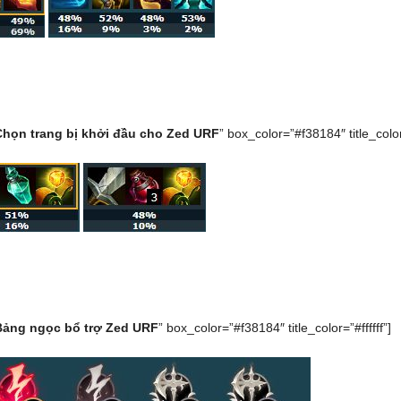
Chọn trang bị khởi đầu cho Zed URF
” box_color=”#f38184″ title_color=
Bảng ngọc bổ trợ Zed URF
” box_color=”#f38184″ title_color=”#ffffff”]