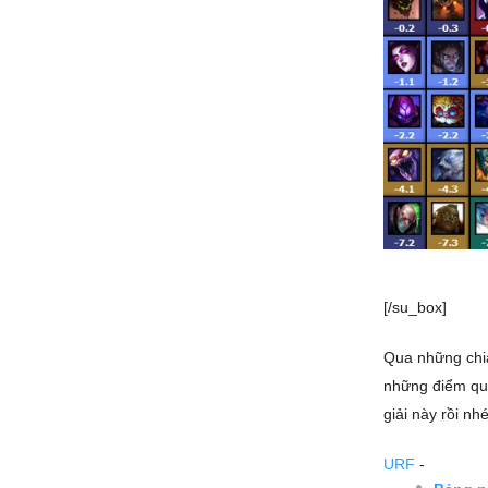
[/su_box]
Qua những chi
những điểm qua
giải này rồi nhé
URF
-