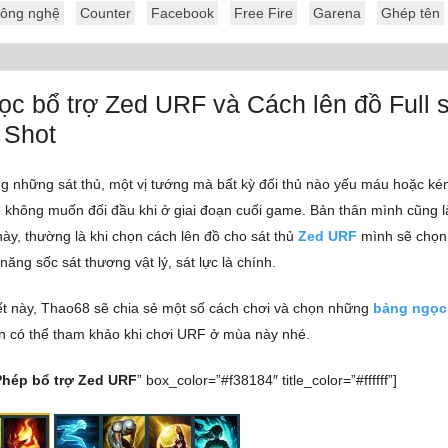
ông nghệ
Counter
Facebook
Free Fire
Garena
Ghép tên
c bổ trợ Zed URF và Cách lên đồ Full s
 Shot
ng những sát thủ, một vị tướng mà bất kỳ đối thủ nào yếu máu hoặc k
 không muốn đối đầu khi ở giai đoạn cuối game. Bản thân mình cũng l
này, thường là khi chọn cách lên đồ cho sát thủ
Zed URF
mình sẽ chọn
 năng sốc sát thương vật lý, sát lực là chính.
iết này, Thao68 sẽ chia sẻ một số cách chơi và chọn những
bảng ngọc
n có thể tham khảo khi chơi URF ở mùa này nhé.
Phép bổ trợ Zed URF
” box_color=”#f38184″ title_color=”#ffffff”]