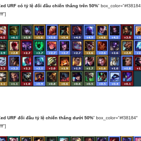
Zed URF có tỷ lệ đối đầu chiến thắng trên 50%
” box_color=”#f38184
ff”]
Zed URF đối đầu tỷ lệ chiến thắng dưới 50%
” box_color=”#f38184″
ff”]