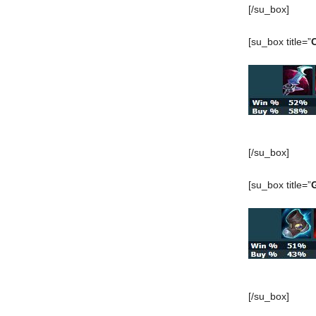
[/su_box]
[su_box title=”
[/su_box]
[su_box title=”
[/su_box]