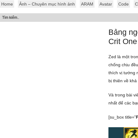
Home
Ảnh – Chuyên mục hình ảnh
ARAM
Avatar
Code
C
Bảng ngọ
Crit One
Zed là một tro
chống chịu đều
thích vị tướng 
bị thiên về khả
Và trong bài v
nhất để các bạ
[su_box title=”