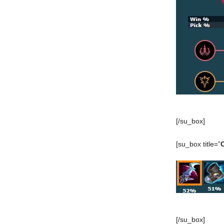
[/su_box]
[su_box title=”
[/su_box]