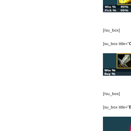
[/su_box]
[su_box title=”
[/su_box]
[su_box title=”