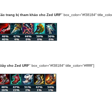
Các trang bị tham khảo cho Zed URF
” box_color=”#f38184″ title_color=
Giày cho Zed URF
” box_color=”#f38184″ title_color=”#ffffff”]