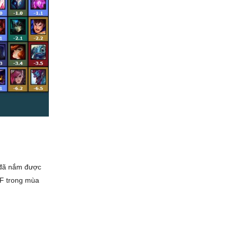
 đã nắm được
RF trong mùa