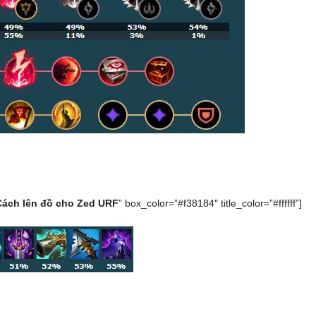
Cách lên đồ cho Zed URF
” box_color=”#f38184″ title_color=”#ffffff”]