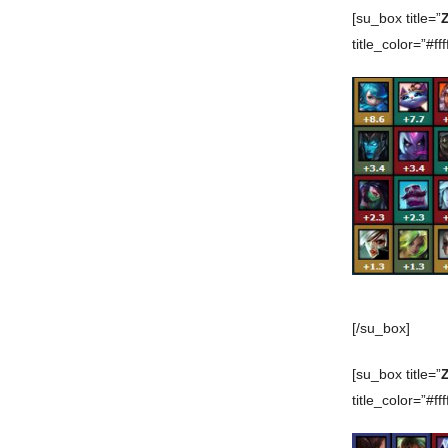
[su_box title=”
title_color=”#ffff
[/su_box]
[su_box title=”
title_color=”#ffff