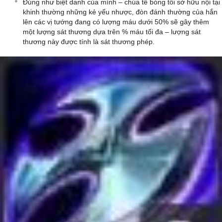
Đúng như biệt danh của mình – chúa tể bóng tối sở hữu nội tại
khinh thường những kẻ yếu nhược, đòn đánh thường của hắn
lên các vị tướng đang có lượng máu dưới 50% sẽ gây thêm
một lượng sát thương dựa trên % máu tối đa – lượng sát
thương này được tính là sát thương phép.