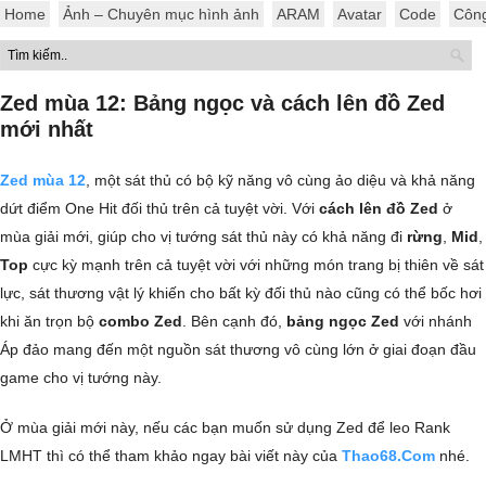
Home
Ảnh – Chuyên mục hình ảnh
ARAM
Avatar
Code
Côn
Zed mùa 12: Bảng ngọc và cách lên đồ Zed
mới nhất
Zed mùa 12
, một sát thủ có bộ kỹ năng vô cùng ảo diệu và khả năng
dứt điểm One Hit đối thủ trên cả tuyệt vời. Với
cách lên đồ Zed
ở
mùa giải mới, giúp cho vị tướng sát thủ này có khả năng đi
rừng
,
Mid
,
Top
cực kỳ mạnh trên cả tuyệt vời với những món trang bị thiên về sát
lực, sát thương vật lý khiến cho bất kỳ đối thủ nào cũng có thể bốc hơi
khi ăn trọn bộ
combo Zed
. Bên cạnh đó,
bảng ngọc Zed
với nhánh
Áp đảo mang đến một nguồn sát thương vô cùng lớn ở giai đoạn đầu
game cho vị tướng này.
Ở mùa giải mới này, nếu các bạn muốn sử dụng Zed để leo Rank
LMHT thì có thể tham khảo ngay bài viết này của
Thao68.Com
nhé.