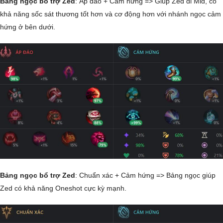
Bảng ngọc bổ trợ Zed
: Áp đảo + Cảm hứng => Giúp Zed đi Mid, có
khả năng sốc sát thương tốt hơn và cơ động hơn với nhánh ngọc cảm
hứng ở bên dưới.
Bảng ngọc bổ trợ Zed
: Chuẩn xác + Cảm hứng => Bảng ngọc giúp
Zed có khả năng Oneshot cực kỳ mạnh.