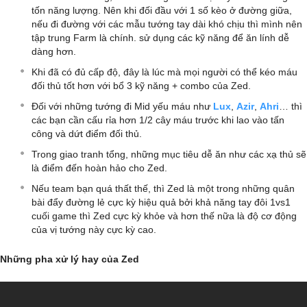
tốn năng lượng. Nên khi đối đầu với 1 số kèo ở đường giữa,
nếu đi đường với các mẫu tướng tay dài khó chịu thì mình nên
tập trung Farm là chính. sử dụng các kỹ năng để ăn lính dễ
dàng hơn.
Khi đã có đủ cấp độ, đây là lúc mà mọi người có thể kéo máu
đối thủ tốt hơn với bổ 3 kỹ năng + combo của Zed.
Đối với những tướng đi Mid yếu máu như
Lux
,
Azir
,
Ahri
… thì
các bạn cần cấu rỉa hơn 1/2 cây máu trước khi lao vào tấn
công và dứt điểm đối thủ.
Trong giao tranh tổng, những mục tiêu dễ ăn như các xạ thủ sẽ
là điểm đến hoàn hảo cho Zed.
Nếu team bạn quá thất thế, thì Zed là một trong những quân
bài đẩy đường lẻ cực kỳ hiệu quả bởi khả năng tay đôi 1vs1
cuối game thì Zed cực kỳ khỏe và hơn thế nữa là độ cơ động
của vị tướng này cực kỳ cao.
Những pha xử lý hay của Zed