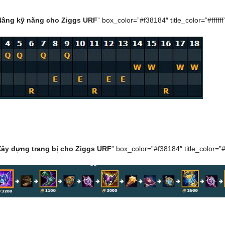
Nâng kỹ năng cho Ziggs URF
” box_color=”#f38184″ title_color=”#ffffff
Xây dựng trang bị cho Ziggs URF
” box_color=”#f38184″ title_color=”#ff