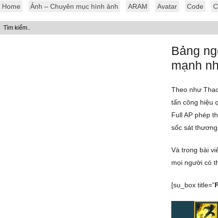
Home
Ảnh – Chuyên mục hình ảnh
ARAM
Avatar
Code
C
Bảng ngọ
mạnh nh
Theo như Thao6
tấn công hiệu 
Full AP phép t
sốc sát thương
Và trong bài v
mọi người có t
[su_box title=”