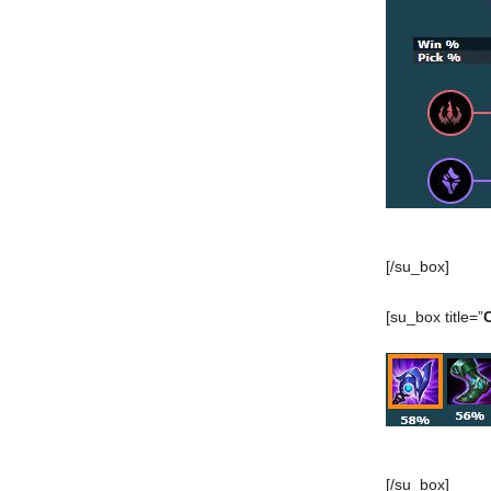
[/su_box]
[su_box title=”
[/su_box]