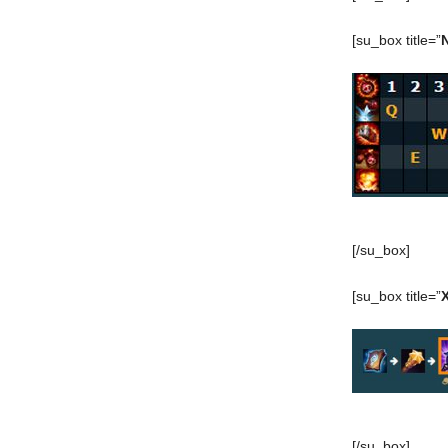
[su_box title=”
[/su_box]
[su_box title=”
[/su_box]