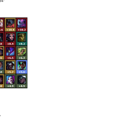
84″
″