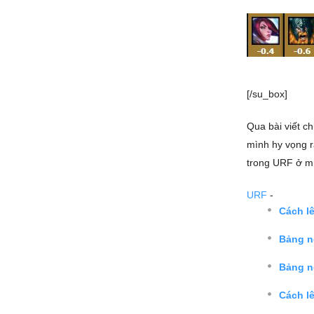
[/su_box]
Qua bài viết c
mình hy vọng r
trong URF ở mù
URF
-
Cách l
Bảng ng
Bảng n
Cách l