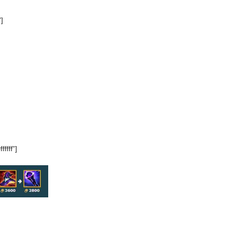
”]
ffff”]