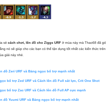
hia sẻ
cách chơi, lên đồ cho Ziggs URF
ở mùa này mà Thao68 đã giới 
ằng nó sẽ giúp cho các bạn có thể tận dụng tốt nhất các kiến thức trên
a giải này nhé.
ên đồ Zeri URF và Bảng ngọc bổ trợ mạnh nhất
ọc bổ trợ Zed URF và Cách lên đồ Full sát lực, Crit One Shot
gọc bổ trợ Zac URF và Cách lên đồ Full AP cực mạnh
ên đồ Yuumi URF và Bảng ngọc bổ trợ mạnh nhất