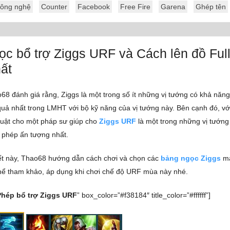
ông nghệ
Counter
Facebook
Free Fire
Garena
Ghép tên
c bổ trợ Ziggs URF và Cách lên đồ Ful
ất
8 đánh giá rằng, Ziggs là một trong số ít những vị tướng có khả năn
quả nhất trong LMHT với bộ kỹ năng của vị tướng này. Bên cạnh đó, vớ
huật cho một pháp sư giúp cho
Ziggs URF
là một trong những vị tướng
 phép ấn tượng nhất.
iết này, Thao68 hướng dẫn cách chơi và chọn các
bảng ngọc Ziggs
mạ
hể tham khảo, áp dụng khi chơi chế độ URF mùa này nhé.
Phép bổ trợ Ziggs URF
” box_color=”#f38184″ title_color=”#ffffff”]