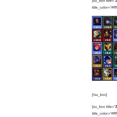
[su_box title=”
title_color=”#ffff
[/su_box]
[su_box title=”
title_color=”#ffff