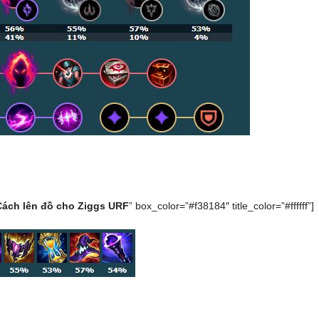
Cách lên đồ cho Ziggs URF
” box_color=”#f38184″ title_color=”#ffffff”]