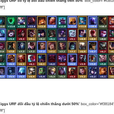
Ziggs URF có tỷ lệ đối đầu chiến thắng trên 50%
” box_color=”#f381
ff”]
Ziggs URF đối đầu tỷ lệ chiến thắng dưới 50%
” box_color=”#f38184
ff”]