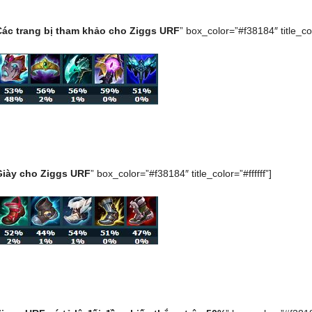
Các trang bị tham khảo cho Ziggs URF
” box_color=”#f38184″ title_colo
Giày cho Ziggs URF
” box_color=”#f38184″ title_color=”#ffffff”]