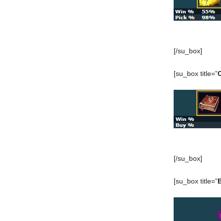
[/su_box]
[su_box title=”
[/su_box]
[su_box title=”