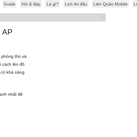
Guide
Hỏi & đáp
Là gì?
Lịch thi đấu
Liên Quân Mobile
L
l AP
g phòng thủ và
i cách lên đồ
 có khả năng
nh nhất để