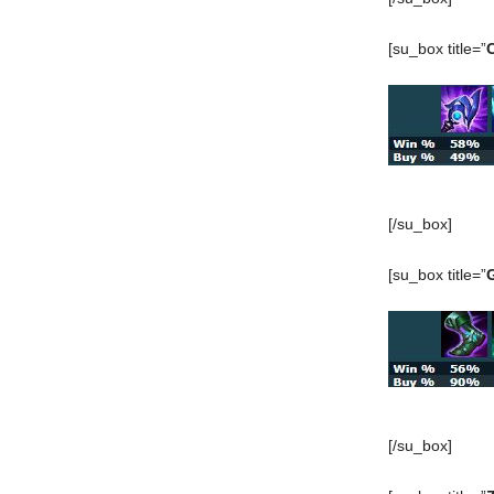
[su_box title=”
[/su_box]
[su_box title=”
[/su_box]