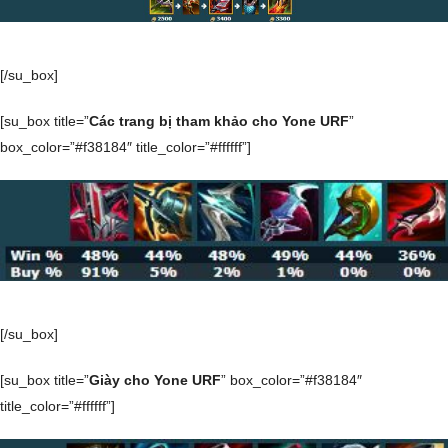
[/su_box]
[su_box title=”
Các trang bị tham khảo cho Yone URF
”
box_color=”#f38184″ title_color=”#ffffff”]
[/su_box]
[su_box title=”
Giày cho Yone URF
” box_color=”#f38184″
title_color=”#ffffff”]