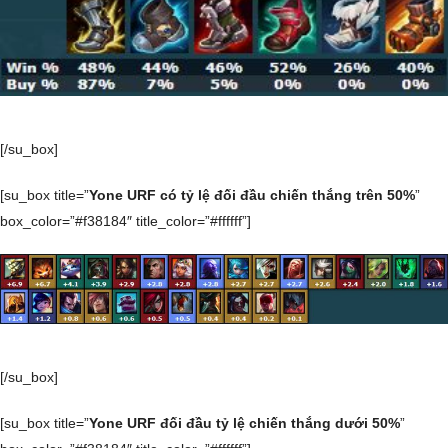
[/su_box]
[su_box title=”
Yone URF có tỷ lệ đối đầu chiến thắng trên 50%
”
box_color=”#f38184″ title_color=”#ffffff”]
[/su_box]
[su_box title=”
Yone URF đối đầu tỷ lệ chiến thắng dưới 50%
”