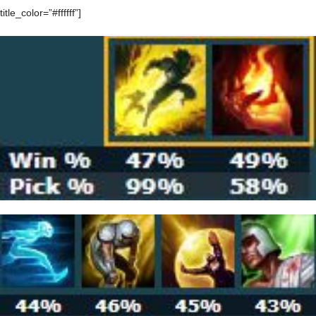
title_color=”#ffffff”]