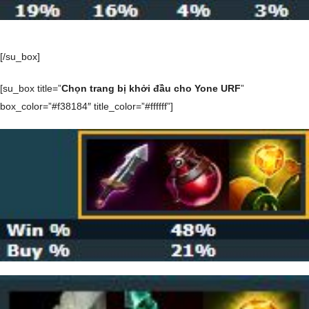
[/su_box]
[su_box title=”
Chọn trang bị khởi đầu cho Yone URF
”
box_color=”#f38184″ title_color=”#ffffff”]