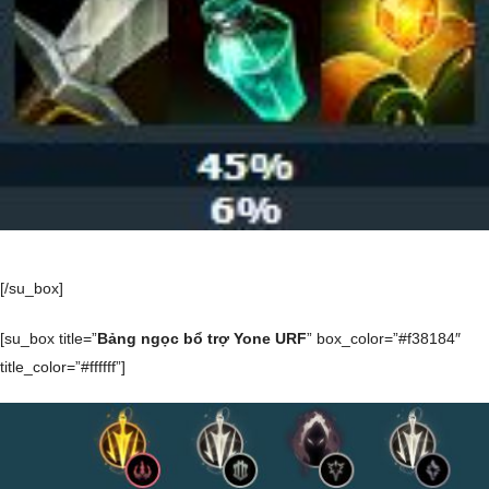
[/su_box]
[su_box title=”
Bảng ngọc bổ trợ Yone URF
” box_color=”#f38184″
title_color=”#ffffff”]