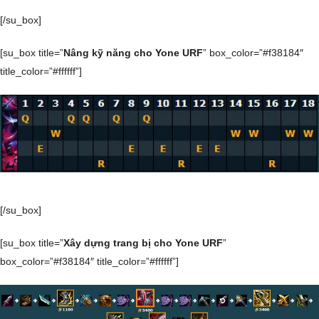
[/su_box]
[su_box title=”
Nâng kỹ năng cho Yone URF
” box_color=”#f38184″
title_color=”#ffffff”]
[/su_box]
[su_box title=”
Xây dựng trang bị cho Yone URF
”
box_color=”#f38184″ title_color=”#ffffff”]