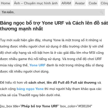
Home
Ảnh – Chuyên mục hình ảnh
ARAM
Avatar
Code
Côn
Bảng ngọc bổ trợ Yone URF và Cách lên đồ sát
thương mạnh nhất
Tuy mới xuất hiện gần đây, nhưng Yone là một trong số ít những vị
tướng được nhiều người chơi sử dụng ở đấu trường chân lý với chế
độ chơi xếp hạng và nổi bật hơn là ở các giải đấu lớn như MSI cũng
được nhiều game thủ nổi tiếng sử dụng. Và trong chế độ chơi URF
mùa này cũng thế,
Yone URF
đanh là một trong những đấu sĩ đang
được rất nhiều người chơi dùng.
Để hiểu rõ hơn về
cách chơi
,
lên đồ Full đồ Full sát thương
và
cách cộng
bảng ngọc Yone
thì mọi người hãy tham khảo qua các
chia sẻ của Thao68 ngay bên dưới nhé.
[su_box title=”
Phép bổ trợ Yone URF
” box_color=”#f38184″