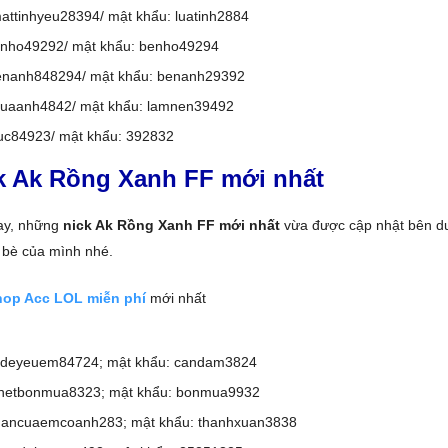
ttinhyeu28394/ mật khẩu: luatinh2884
enho49292/ mật khẩu: benho49294
nanh848294/ mật khẩu: benanh29392
cuaanh4842/ mật khẩu: lamnen39492
uc84923/ mật khẩu: 392832
k Ak Rồng Xanh FF mới nhất
ay, những
nick Ak Rồng Xanh FF mới nhất
vừa được cập nhật bên dư
 bè của mình nhé.
hop Acc LOL miễn phí
mới nhất
ideyeuem84724; mật khẩu: candam3824
etbonmua8323; mật khẩu: bonmua9932
uancuaemcoanh283; mật khẩu: thanhxuan3838