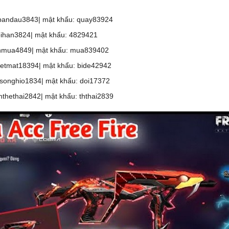
bandau3843| mật khẩu: quay83924
ihan3824| mật khẩu: 4829421
anmua4849| mật khẩu: mua839402
etmat18394| mật khẩu: bide42942
songhio1834| mật khẩu: doi17372
hthethai2842| mật khẩu: ththai2839