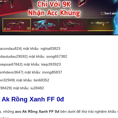
iacondau824| mật khẩu: nghia83823
tdautudau29592| mật khẩu: song657382
iepsai47842| mật khẩu: kiep393923
nhdevo3647| mật khẩu: mong85837
en32949| mật khẩu: bin68352
98429| mật khẩu: iu28482
 Ak Rồng Xanh FF 0đ
a, những
acc Ak Rồng Xanh FF 0đ
bên dưới để thử trải nghiệm khẩu 