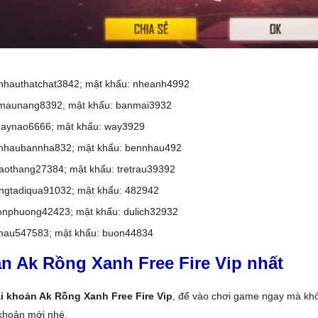
nhauthatchat3842; mật khẩu: nheanh4992
umaunang8392; mật khẩu: banmai3932
daynao6666; mật khẩu: way3929
nhaubannha832; mật khẩu: bennhau492
haothang27384; mật khẩu: tretrau39392
ngtadiqua91032; mật khẩu: 482942
onphuong42423; mật khẩu: dulich32932
hau547583; mật khẩu: buon44834
ản Ak Rồng Xanh Free Fire Vip nhất
ài khoản Ak Rồng Xanh Free Fire Vip
, để vào chơi game ngay mà khô
 khoản mới nhé.