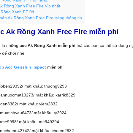
k Rồng Xanh FF mới nhất
k Rồng Xanh Free Fire Vip nhất
 Rồng Xanh FF 0đ
oản Ak Rồng Xanh Free Fire trắng thông tin
c Ak Rồng Xanh Free Fire miễn phí
, là những
acc Ak Rồng Xanh miễn phí
mà các bạn có thể sử dụng n
 để chơi nhé.
op Acc Genshin Impact
miễn phí
ioben29392/ mật khẩu: thuong9293
annuocmat19273/ mật khẩu: karrik8329
den8382/ mật khẩu: viem2832
muatinhyeu6473/ mật khẩu: ty2924
ame9998/ mật khẩu: me949294
anhchoem42742/ mật khẩu: choem2832