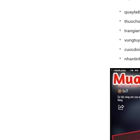
quaylai
thuocho
trangi
vungtuy
cuocdoi
nhantin