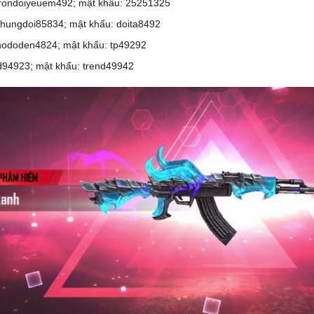
rondoiyeuem492; mật khẩu: 25251325
hungdoi85834; mật khẩu: doita8492
hododen4824; mật khẩu: tp49292
d94923; mật khẩu: trend49942