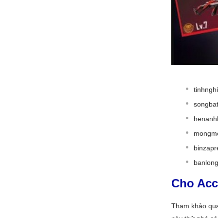
tinhngh
songba
henanhk
mongme
binzapr
banlong
Cho Acc
Tham khảo qu