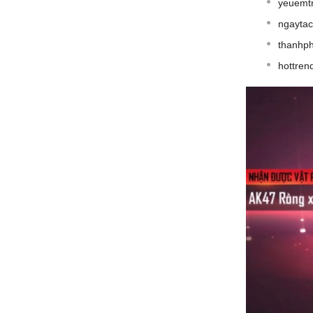
yeuemt
ngaytac
thanhp
hottren