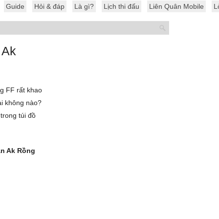
Guide
Hỏi & đáp
Là gì?
Lịch thi đấu
Liên Quân Mobile
L
 Ak
ng FF rất khao
i không nào?
trong túi đồ
oản Ak Rồng