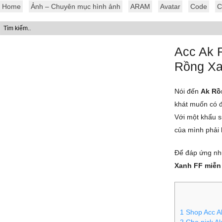
Home
Ảnh – Chuyên mục hình ảnh
ARAM
Avatar
Code
C
Acc Ak 
Rồng Xa
Nói đến
Ak Rồ
khát muốn có 
Với một khẩu s
của mình phải
Để đáp ứng nh
Xanh FF miễn
1
Shop Acc Ak