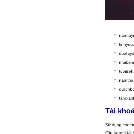
namtay
tinhye
duatay
maiben
tuoitre
namtha
dulichb
tamxan
Tài kho
Sử dụng các
t
đầu từ một tài