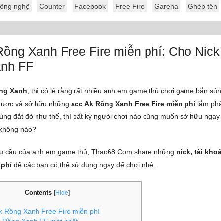
ông nghệ
Counter
Facebook
Free Fire
Garena
Ghép tên
Rồng Xanh Free Fire miễn phí: Cho Nick
nh FF
ng Xanh
, thì có lẻ rằng rất nhiều anh em game thủ chơi game bắn sú
được và sở hữu những
acc Ak Rồng Xanh Free Fire miễn phí
lắm phả
úng đắt đỏ như thế, thì bất kỳ người chơi nào cũng muốn sở hữu ngay 
 không nào?
u cầu của anh em game thủ, Thao68.Com share những
nick, tài kh
 phí
để các bạn có thể sử dụng ngay để chơi nhé.
Contents
[
Hide
]
 Rồng Xanh Free Fire miễn phí