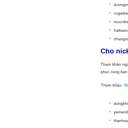
duongma
cogaib
muonbe
haiban
chungs
Cho nic
Tham khảo ng
phục cùng bạn
Tham khảo:
S
dungkh
yememh
thanhx