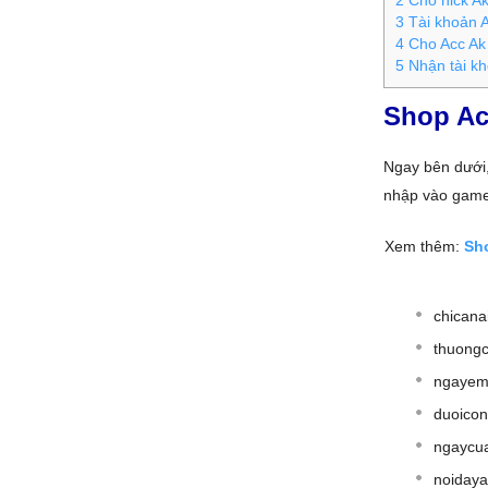
2
Cho nick A
3
Tài khoản A
4
Cho Acc Ak
5
Nhận tài kh
Shop Ac
Ngay bên dưới
nhập vào game
Xem thêm:
Sh
chicana
thuongc
ngayem
duoicon
ngaycu
noiday