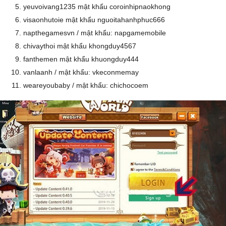
yeuvoivang1235 mật khẩu coroinhipnaokhong
visaonhutoie mật khẩu nguoitahanhphuc666
napthegamesvn / mật khẩu: napgamemobile
chivaythoi mật khẩu khongduy4567
fanthemen mật khẩu khuongduy444
vanlaanh / mật khẩu: vkeconmemay
weareyoubaby / mật khẩu: chichocoem