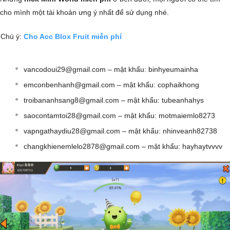
cho mình một tài khoản ưng ý nhất để sử dụng nhé.
Chú ý:
Cho Acc Blox Fruit miễn phí
vancodoui29@gmail.com
– mật khẩu: binhyeumainha
emconbenhanh@gmail.com
– mật khẩu: cophaikhong
troibananhsang8@gmail.com
– mật khẩu: tubeanhahys
saocontamtoi28@gmail.com
– mật khẩu: motmaiemlo8273
vapngathaydiu28@gmail.com
– mật khẩu: nhinveanh82738
changkhienemlelo2878@gmail.com
– mật khẩu: hayhaytvvvv