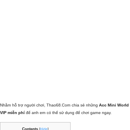
Nhằm hỗ trợ người chơi, Thao68.Com chia sẻ những
Acc Mini World
VIP miễn phí
để anh em có thể sử dụng để chơi game ngay.
Contents
[
Hide
]