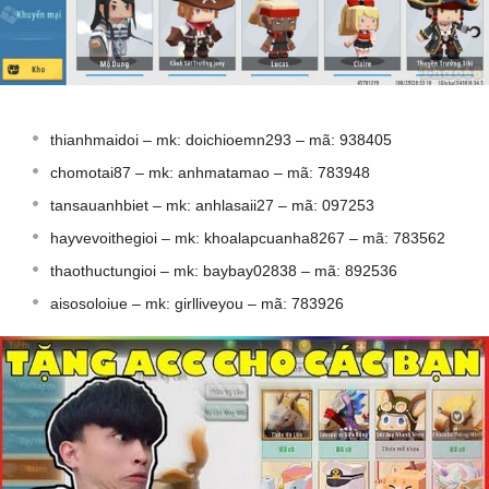
thianhmaidoi – mk: doichioemn293 – mã: 938405
chomotai87 – mk: anhmatamao – mã: 783948
tansauanhbiet – mk: anhlasaii27 – mã: 097253
hayvevoithegioi – mk: khoalapcuanha8267 – mã: 783562
thaothuctungioi – mk: baybay02838 – mã: 892536
aisosoloiue – mk: girlliveyou – mã: 783926