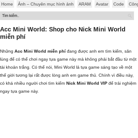
Home
Ảnh – Chuyên mục hình ảnh
ARAM
Avatar
Code
Côn
Acc Mini World: Shop cho Nick Mini World
miễn phí
Những
Acc Mini World miễn phí
đang được anh em tìm kiếm, săn
lùng để có thể chơi ngay tựa game này mà không phải bắt đầu từ một
tài khoản trắng. Có thể nói, Mini World lả tựa game sáng tạo về một
thế giới tương lại rất được lòng anh em game thủ. Chính vì điều này,
có khá nhiều người chơi tìm kiếm
Nick Mini World VIP
để trải nghiệm
ngay tựa game này.