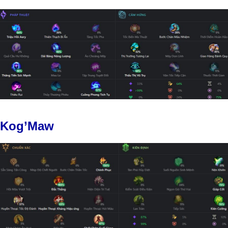
Kog’Maw