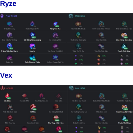
Ryze
Vex