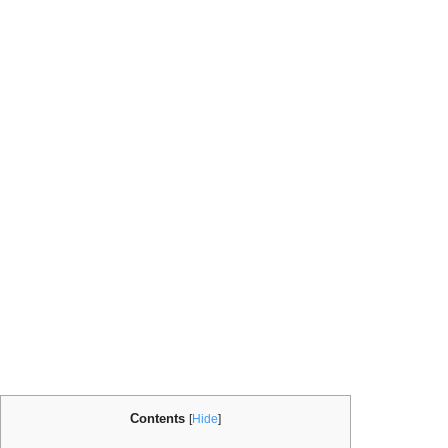
Contents
[
Hide
]