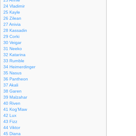
23
Annie
24
Vladimir
25
Kayle
26
Zilean
27
Anivia
28
Kassadin
29
Corki
30
Veigar
31
Neeko
32
Katarina
33
Rumble
34
Heimerdinger
35
Nasus
36
Pantheon
37
Akali
38
Garen
39
Malzahar
40
Riven
41
Kog’Maw
42
Lux
43
Fizz
44
Viktor
45
Diana