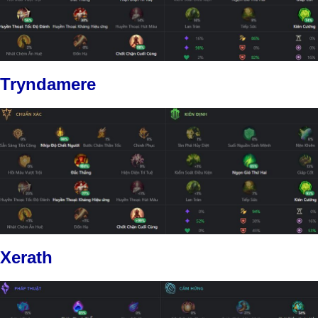
Tryndamere
Xerath