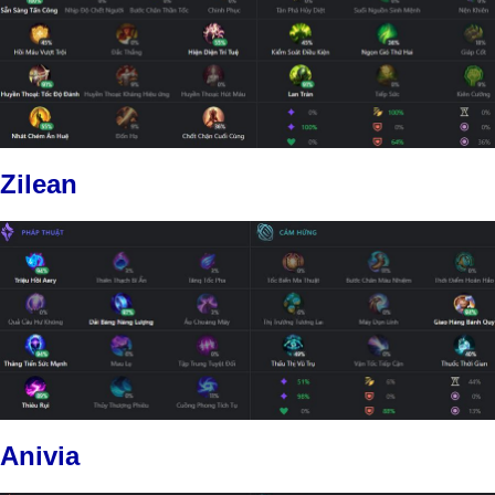
Zilean
Anivia