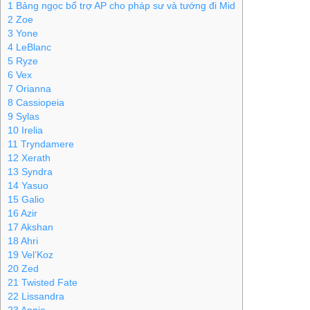
1
Bảng ngọc bổ trợ AP cho pháp sư và tướng đi Mid
2
Zoe
3
Yone
4
LeBlanc
5
Ryze
6
Vex
7
Orianna
8
Cassiopeia
9
Sylas
10
Irelia
11
Tryndamere
12
Xerath
13
Syndra
14
Yasuo
15
Galio
16
Azir
17
Akshan
18
Ahri
19
Vel’Koz
20
Zed
21
Twisted Fate
22
Lissandra