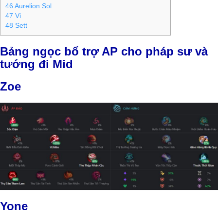
46
Aurelion Sol
47
Vi
48
Sett
Bảng ngọc bổ trợ AP cho pháp sư và
tướng đi Mid
Zoe
Yone