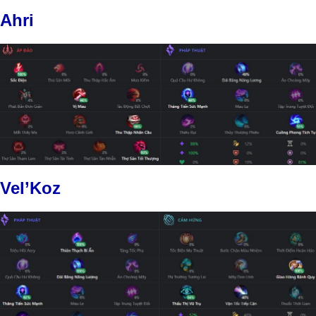
Ahri
Vel’Koz