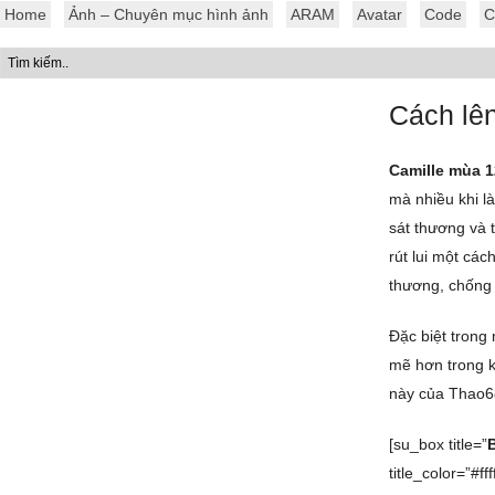
Home
Ảnh – Chuyên mục hình ảnh
ARAM
Avatar
Code
C
Cách lê
Camille mùa 1
mà nhiều khi l
sát thương và 
rút lui một cá
thương, chống 
Đặc biệt trong
mẽ hơn trong k
này của Thao6
[su_box title=”
title_color=”#ffff