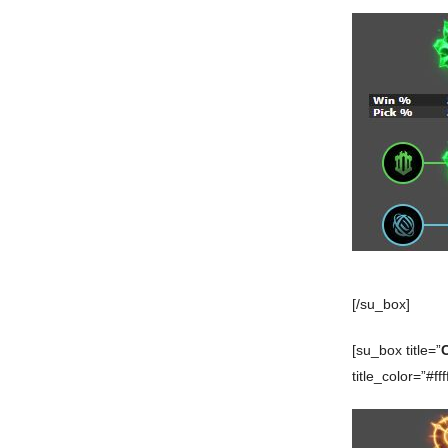
[/su_box]
[su_box title=”
title_color=”#ffff