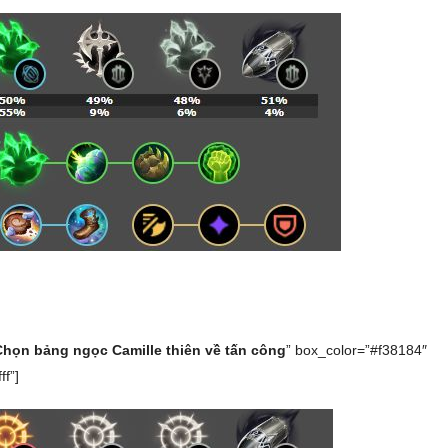
Chọn bảng ngọc Camille thiên về tấn công
” box_color=”#f38184″
ff”]