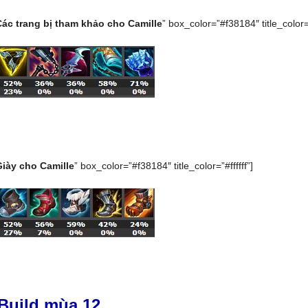
Các trang bị tham khảo cho Camille
” box_color=”#f38184″ title_color=”
Giày cho Camille
” box_color=”#f38184″ title_color=”#ffffff”]
 Build mùa 12