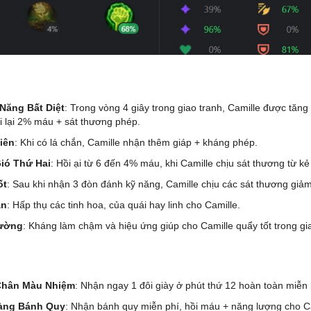
Năng Bất Diệt
: Trong vòng 4 giây trong giao tranh, Camille được tăn
ồi lại 2% máu + sát thương phép.
iên
: Khi có lá chắn, Camille nhận thêm giáp + kháng phép.
ió Thứ Hai
: Hồi ại từ 6 đến 4% máu, khi Camille chịu sát thương từ kẻ
ốt
: Sau khi nhận 3 đòn đánh kỹ năng, Camille chịu các sát thương giảm
àn
: Hấp thụ các tinh hoa, của quái hay linh cho Camille.
ường
: Kháng làm chậm và hiệu ứng giúp cho Camille quẩy tốt trong gi
hân Màu Nhiệm
: Nhận ngay 1 đôi giày ở phút thứ 12 hoàn toàn miễn 
àng Bánh Quy
: Nhận bánh quy miễn phí, hồi máu + năng lượng cho Ca