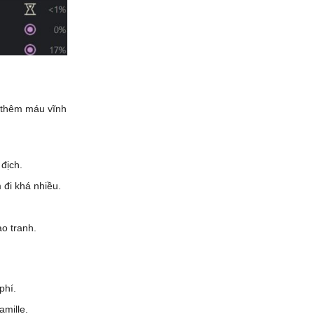
g thêm máu vĩnh
 địch.
 đi khá nhiều.
ao tranh.
phí.
mille.