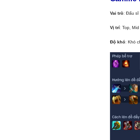
Vai trò
: Đấu sĩ
Vị trí
: Top, Mid
Độ khó
: Khó c