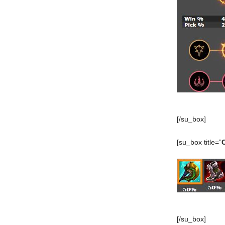
[/su_box]
[su_box title=”
[/su_box]