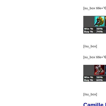
[su_box title=”
[/su_box]
[su_box title=”
[/su_box]
Camille