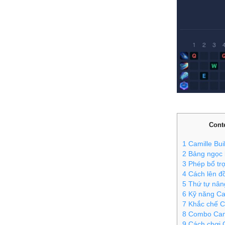
Cont
1
Camille Bui
2
Bảng ngọc b
3
Phép bổ trợ
4
Cách lên đồ
5
Thứ tự nâng
6
Kỹ năng Ca
7
Khắc chế C
8
Combo Cam
9
Cách chơi C