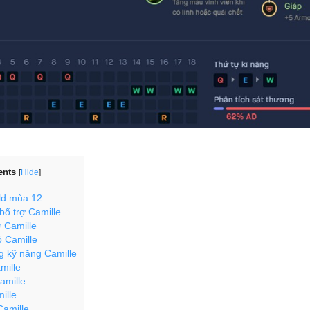
ents
[
Hide
]
ld mùa 12
ổ trợ Camille
 Camille
 Camille
 kỹ năng Camille
mille
amille
ille
amille