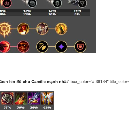
Cách lên đồ cho Camille mạnh nhất
” box_color=”#f38184″ title_color=”