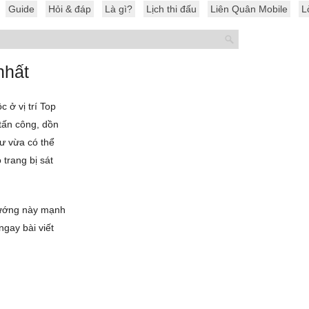
Guide
Hỏi & đáp
Là gì?
Lịch thi đấu
Liên Quân Mobile
L
nhất
 ở vị trí Top
tấn công, dồn
ư vừa có thể
 trang bị sát
 tướng này mạnh
ngay bài viết