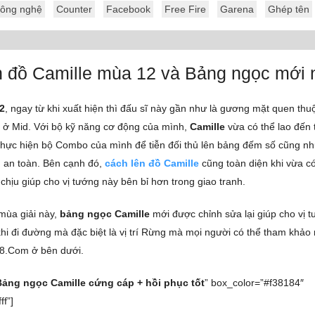
ông nghệ
Counter
Facebook
Free Fire
Garena
Ghép tên
n đồ Camille mùa 12 và Bảng ngọc mới 
2
, ngay từ khi xuất hiện thì đấu sĩ này gần như là gương mặt quen thuộc
à ở Mid. Với bộ kỹ năng cơ động của mình,
Camille
vừa có thể lao đến 
thực hiện bộ Combo của mình để tiễn đối thủ lên bảng đếm số cũng nh
ch an toàn. Bên cạnh đó,
cách lên đồ Camille
cũng toàn diện khi vừa có
chịu giúp cho vị tướng này bên bỉ hơn trong giao tranh.
 mùa giải này,
bảng ngọc Camille
mới được chỉnh sửa lại giúp cho vị
hi đi đường mà đặc biệt là vị trí Rừng mà mọi người có thể tham khảo 
8.Com ở bên dưới.
Bảng ngọc Camille cứng cáp + hồi phục tốt
” box_color=”#f38184″
ff”]