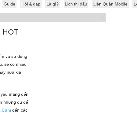
Guide
Hỏi & đáp
Là gì?
Lịch thi đấu
Liên Quân Mobile
L
n HOT
iếm và sử dụng
u, sẽ có nhiều
hấy nữa kia
h yêu mang đến
n nhưng đủ để
8.Com
đến các