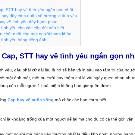
, STT hay về tình yêu ngắn gọn nhất
hay đầy cảm nhận về hương vị tình yêu
ay về tình yêu đầy hạnh phúc
tình yêu cho các cặp đôi nên biết
u chất nhất cho mọi người tham khảo
tình yêu bằng tiếng Anh
 Cap, STT hay về tình yêu ngắn gọn nh
ình yêu, đâu phải cứ dài lâu là nó sẽ bền và in sâu vào tâm trí của ngư
 với một ánh mắt, một nụ cười hay thậm chí là vài ngày quen nhau nhưn
g lòng của mỗi người 1 hoài niệm không bao giờ quên được.
hững
Cap hay về cuộc sống
mà chắc các bạn chưa biết
, chỉ là khoảng trống của một người để lại mà cho dù có cả thế giới vẫn
ay một người mà mình yêu thương nhất là điều khó nhất, nhưng hạnh