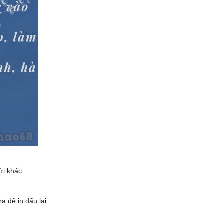
ời khác.
a để in dấu lại