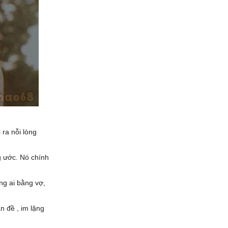
 ra nỗi lòng
g ước. Nó chính
ng ai bằng vợ,
n đề , im lặng