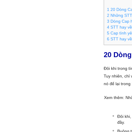
1
20 Dòng Cap
2
Những STT 
3
Dòng Cap h
4
STT hay về 
5
Cap tình yê
6
STT hay về 
20 Dòng
Đôi khi trong t
Tuy nhiên, chỉ
nó để lại tron
Xem thêm: N
Đôi khi
đầy.
Buông t