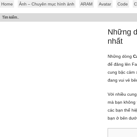
Home
Ảnh – Chuyên mục hình ảnh
ARAM
Avatar
Code
C
Những d
nhất
Những dòng
C
để đăng lên Fa
cung bậc cảm x
đang vui vẻ bê
Với nhiều cung
mà bạn không t
các bạn thể hi
bạn ở bên dưới