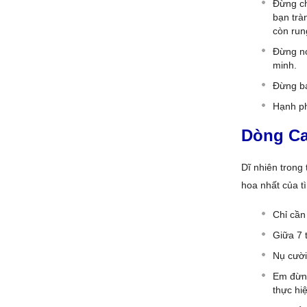
Đừng ch
bạn trà
còn run
Đừng n
minh.
Đừng ba
Hạnh ph
Dòng Ca
Dĩ nhiên trong
hoa nhất của t
Chỉ cần
Giữa 7 
Nụ cười
Em đừng
thực hi