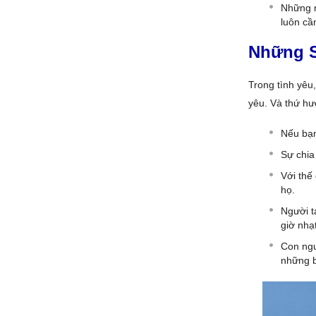
Những n
luôn cầ
Những S
Trong tình yêu
yêu. Và thứ hư
Nếu bạn
Sự chia
Với thế
họ.
Người t
giờ nhạt
Con ngư
những 