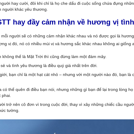
gười hay cười, đôi khi chỉ là họ che dấu đi cuộc sống chứa đựng nhữ
n người khác yêu thương.
TT hay đầy cảm nhận về hương vị tình
, mỗi người sẽ có những cảm nhận khác nhau và nó được gọi là hương 
ơng vị đó, nó có nhiều mùi vị và hương sắc khác nhau không ai giống a
 không thể là Mặt Trời thì cũng đừng làm một đám mây.
 sẻ và tình yêu thương là điều quý giá nhất trên đời.
 giới, bạn chỉ là một hạt cát nhỏ – nhưng với một người nào đó, bạn là c
a có thể quên đi điều bạn nói, nhưng những gì bạn để lại trong lòng họ
 phai.
ời trở nên cô đơn vì trong cuộc đời, thay vì xây những chiếc cầu người 
bức tường.