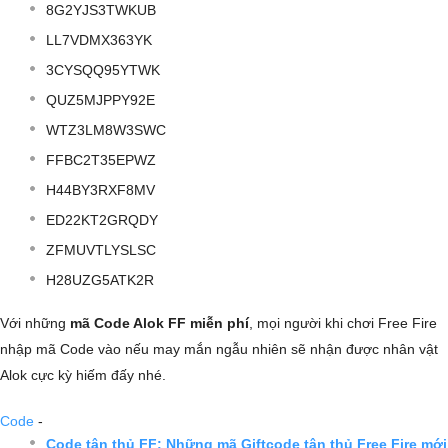
8G2YJS3TWKUB
LL7VDMX363YK
3CYSQQ95YTWK
QUZ5MJPPY92E
WTZ3LM8W3SWC
FFBC2T35EPWZ
H44BY3RXF8MV
ED22KT2GRQDY
ZFMUVTLYSLSC
H28UZG5ATK2R
Với những
mã Code Alok FF miễn phí
, mọi người khi chơi Free Fire
nhập mã Code vào nếu may mắn ngẫu nhiên sẽ nhận được nhân vật
Alok cực kỳ hiếm đấy nhé.
Code
-
Code tân thủ FF: Những mã Giftcode tân thủ Free Fire mới