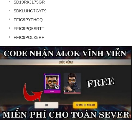
SD19RKJ175GR
SDKLUHG7GYT9
FFIC9PYTHGQ
FFIC9PQ5SRTT
FFIC9POLK5RF