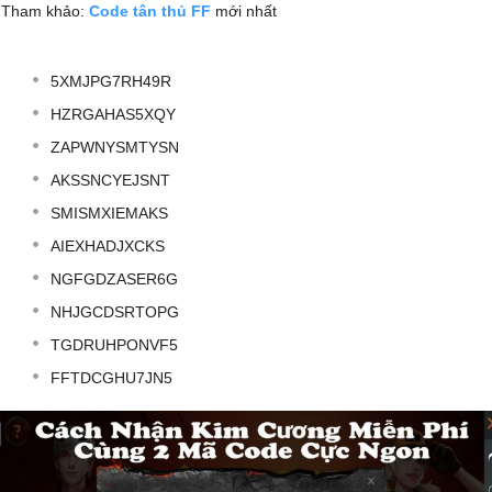
Tham khảo:
Code tân thủ FF
mới nhất
5XMJPG7RH49R
HZRGAHAS5XQY
ZAPWNYSMTYSN
AKSSNCYEJSNT
SMISMXIEMAKS
AIEXHADJXCKS
NGFGDZASER6G
NHJGCDSRTOPG
TGDRUHPONVF5
FFTDCGHU7JN5