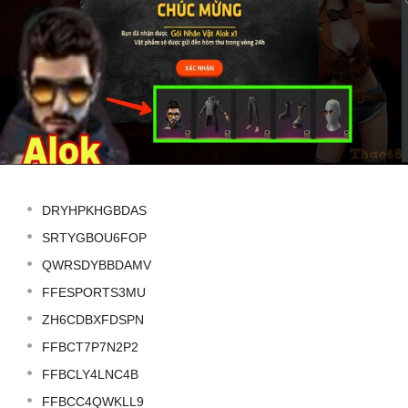
DRYHPKHGBDAS
SRTYGBOU6FOP
QWRSDYBBDAMV
FFESPORTS3MU
ZH6CDBXFDSPN
FFBCT7P7N2P2
FFBCLY4LNC4B
FFBCC4QWKLL9