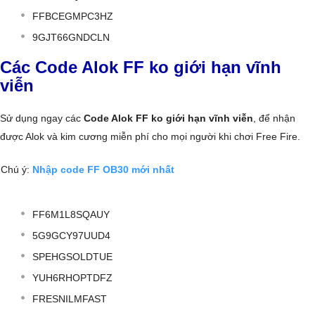
FFBCEGMPC3HZ
9GJT66GNDCLN
Các Code Alok FF ko giới hạn vĩnh
viễn
Sử dụng ngay các
Code Alok FF ko giới hạn vĩnh viễn
, để nhận
được Alok và kim cương miễn phí cho mọi người khi chơi Free Fire.
Chú ý:
Nhập code FF OB30 mới nhất
FF6M1L8SQAUY
5G9GCY97UUD4
SPEHGSOLDTUE
YUH6RHOPTDFZ
FRESNILMFAST