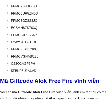
FFMC2SJLKXSB
FFMC6UR5ZNJQ ​​
FFMC5GZ8S3JC
ECSMH8ZK763Q
FFMCLJESSCR7
F2AYSAH5CCQH
FFMCF8XLVNKC
FFMCVGNABCZ5
C23Q2AGP9PH
5FBKP6U2A6VD
Mã Giftcode Alok Free Fire vĩnh viễn
Với các
mã Giftcode Alok Free Fire vĩnh viễn
, anh em tân thủ có thể
sử dụng để nhận ngay nhân vật Alok ngay trong tài khoản của mình.