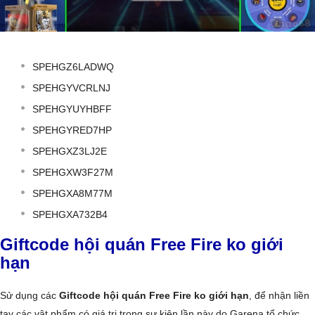
SPEHGZ6LADWQ
SPEHGYVCRLNJ
SPEHGYUYHBFF
SPEHGYRED7HP
SPEHGXZ3LJ2E
SPEHGXW3F27M
SPEHGXA8M77M
SPEHGXA732B4
Giftcode hội quán Free Fire ko giới
hạn
Sử dụng các
Giftcode hội quán Free Fire ko giới hạn
, để nhận liền
tay các vật phẩm có giá trị trong sự kiện lần này do Garena tổ chức