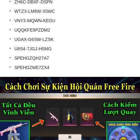
ZH6C-DBXF-DSPN
WTZ3-LM8W-3SWC
VNY3-MQWN-KEGU
UQQKFE9PZDM2
UGAX-G6SW-LZSK
U8S4-7JGJ-H5MG
SPEHGZQH27A7
SPEHGZME7ZX4