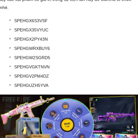
nhé.
SPEHGX6S3VSF
SPEHGX35VYUC
SPEHGX2PY43N
SPEHGWRXBUY6
SPEHGW2SGRD5
SPEHGVGKTNVN
SPEHGV2PM4DZ
SPEHGUZH5YVA