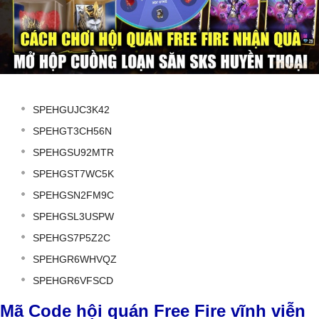
SPEHGUJC3K42
SPEHGT3CH56N
SPEHGSU92MTR
SPEHGST7WC5K
SPEHGSN2FM9C
SPEHGSL3USPW
SPEHGS7P5Z2C
SPEHGR6WHVQZ
SPEHGR6VFSCD
Mã Code hội quán Free Fire vĩnh viễn