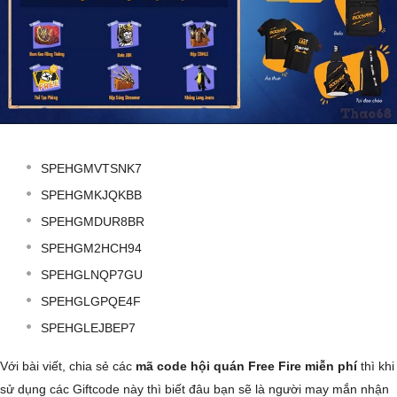
SPEHGMVTSNK7
SPEHGMKJQKBB
SPEHGMDUR8BR
SPEHGM2HCH94
SPEHGLNQP7GU
SPEHGLGPQE4F
SPEHGLEJBEP7
Với bài viết, chia sẻ các
mã code hội quán Free Fire miễn phí
thì khi
sử dụng các Giftcode này thì biết đâu bạn sẽ là người may mắn nhận