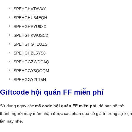
SPEHGHVTAVXY
SPEHGHU54EQH
SPEHGHPYU93X
SPEHGHKWUSC2
SPEHGHGTEUZS
SPEHGHBL5YS8
SPEHGGZWDCAQ
SPEHGGY5QGQM
SPEHGGY2LT5N
Giftcode hội quán FF miễn phí
Sử dụng ngay các
mã code hội quán FF miễn phí
, đễ bạn sẽ trở
thành người may mắn nhận được các phần quà có giá trị trong sự kiện
lần này nhé.