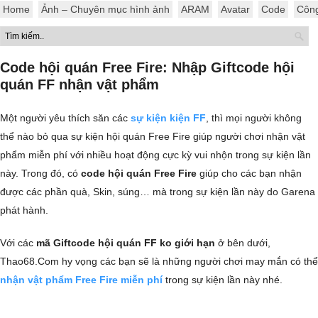
Home
Ảnh – Chuyên mục hình ảnh
ARAM
Avatar
Code
Côn
Code hội quán Free Fire: Nhập Giftcode hội
quán FF nhận vật phẩm
Một người yêu thích săn các
sự kiện kiện FF
, thì mọi người không
thể nào bỏ qua sự kiện hội quán Free Fire giúp người chơi nhận vật
phẩm miễn phí với nhiều hoạt động cực kỳ vui nhộn trong sự kiện lần
này. Trong đó, có
code hội quán Free Fire
giúp cho các bạn nhận
được các phần quà, Skin, súng… mà trong sự kiện lần này do Garena
phát hành.
Với các
mã Giftcode hội quán FF ko giới hạn
ở bên dưới,
Thao68.Com hy vọng các bạn sẽ là những người chơi may mắn có thể
nhận vật phẩm Free Fire miễn phí
trong sự kiện lần này nhé.