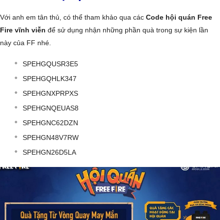
Với anh em tân thủ, có thể tham khảo qua các
Code hội quán Free
Fire vĩnh viễn
để sử dụng nhận những phần quà trong sự kiện lần
này của FF nhé.
SPEHGQUSR3E5
SPEHGQHLK347
SPEHGNXPRPXS
SPEHGNQEUAS8
SPEHGNC62DZN
SPEHGN48V7RW
SPEHGN26D5LA