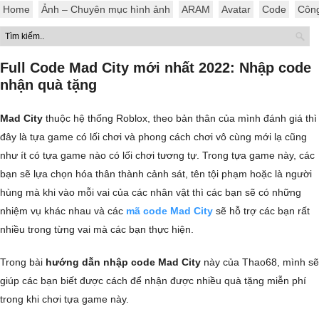
Home
Ảnh – Chuyên mục hình ảnh
ARAM
Avatar
Code
Côn
Full Code Mad City mới nhất 2022: Nhập code
nhận quà tặng
Mad City
thuộc hệ thống Roblox, theo bản thân của mình đánh giá thì
đây là tựa game có lối chơi và phong cách chơi vô cùng mới lạ cũng
như ít có tựa game nào có lối chơi tương tự. Trong tựa game này, các
bạn sẽ lựa chọn hóa thân thành cảnh sát, tên tội phạm hoặc là người
hùng mà khi vào mỗi vai của các nhân vật thì các bạn sẽ có những
nhiệm vụ khác nhau và các
mã code Mad City
sẽ hỗ trợ các bạn rất
nhiều trong từng vai mà các bạn thực hiện.
Trong bài
hướng dẫn nhập code Mad City
này của Thao68, mình sẽ
giúp các bạn biết được cách để nhận được nhiều quà tặng miễn phí
trong khi chơi tựa game này.