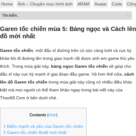
Home
Ảnh – Chuyên mục hình ảnh
ARAM
Avatar
Code
Côn
Garen tốc chiến mùa 5: Bảng ngọc và Cách lên
đồ mới nhất
Garen tốc chiến
, một đấu sĩ đường trên có sức càng lướt và cực kỳ
khỏe khi đi đường lên trong giao tranh rất được anh em game thủ yêu
thích. Trong mùa giải này,
bảng ngọc Garen tốc chiến
sẽ giúp cho
đấu sĩ này cực kỳ mạnh ở giai đoạn đầu game. Và hơn thế nữa,
cách
lên đồ Garen tốc chiến
trong mùa giải này cũng có nhiều điều khác
biệt mà mọi người có thể tham khảo ngay trong bài viết này của
Thao68.Com ở bên dưới nhé.
Contents
[
Hide
]
1
Điểm mạnh và yếu của Garen tốc chiến
2
Garen tốc chiến Build mới nhất