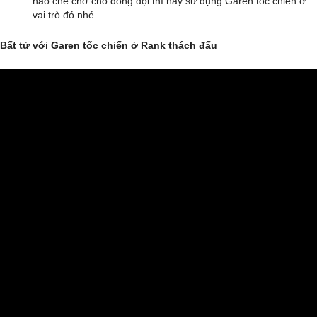
nào che chở cho đồng đội thì hãy sử dụng Garen tốc chiến ở
vai trò đó nhé.
Bất tử với Garen tốc chiến ở Rank thách đấu