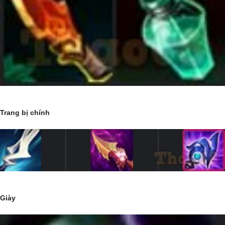
Trang bị chính
Giày