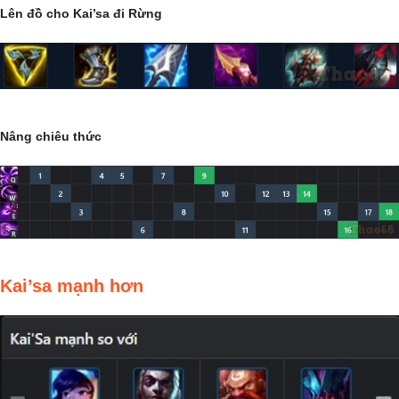
Lên đồ cho Kai’sa đi Rừng
Nâng chiêu thức
Kai’sa mạnh hơn