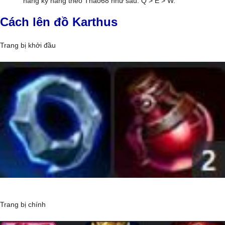
nâng kỹ năng theo Thao68 như sau: Q > E > W.
Cách lên đồ Karthus
Trang bị khởi đầu
Trang bị chính