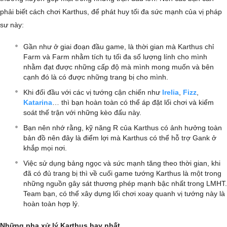
phải biết cách chơi Karthus, để phát huy tối đa sức mạnh của vị pháp
sư này:
Gần như ở giai đoạn đầu game, là thời gian mà Karthus chỉ
Farm và Farm nhằm tích tụ tối đa số lượng lính cho mình
nhằm đạt được những cấp độ mà mình mong muốn và bên
cạnh đó là có được những trang bị cho mình.
Khi đối đầu với các vị tướng cận chiến như
Irelia
,
Fizz
,
Katarina
… thì bạn hoàn toàn có thể áp đặt lối chơi và kiểm
soát thế trận với những kèo đấu này.
Bạn nên nhớ rằng, kỹ năng R của Karthus có ảnh hưởng toàn
bản đồ nên đây là điểm lợi mà Karthus có thể hỗ trợ Gank ở
khắp mọi nơi.
Việc sử dụng bảng ngọc và sức mạnh tăng theo thời gian, khi
đã có đủ trang bị thì về cuối game tướng Karthus là một trong
những nguồn gây sát thương phép mạnh bậc nhất trong LMHT.
Team bạn, có thể xây dựng lối chơi xoay quanh vị tướng này là
hoàn toàn hợp lý.
Những pha xử lý Karthus hay nhất