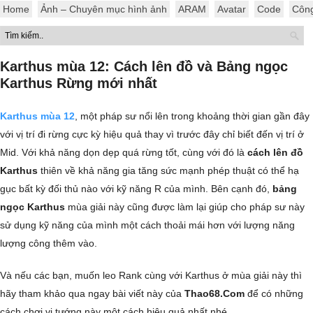
Home
Ảnh – Chuyên mục hình ảnh
ARAM
Avatar
Code
Côn
Karthus mùa 12: Cách lên đồ và Bảng ngọc
Karthus Rừng mới nhất
Karthus mùa 12
, một pháp sư nổi lên trong khoảng thời gian gần đây
với vị trí đi rừng cực kỳ hiệu quả thay vì trước đây chỉ biết đến vị trí ở
Mid. Với khả năng dọn dẹp quá rừng tốt, cùng với đó là
cách lên đồ
Karthus
thiên về khả năng gia tăng sức mạnh phép thuật có thể hạ
gục bất kỳ đối thủ nào với kỹ năng R của mình. Bên cạnh đó,
bảng
ngọc Karthus
mùa giải này cũng được làm lại giúp cho pháp sư này
sử dụng kỹ năng của mình một cách thoải mái hơn với lượng năng
lượng công thêm vào.
Và nếu các bạn, muốn leo Rank cùng với Karthus ở mùa giải này thì
hãy tham khảo qua ngay bài viết này của
Thao68.Com
để có những
cách chơi vị tướng này một cách hiệu quả nhất nhé.