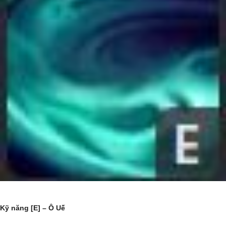
Kỹ năng [E] – Ô Uế