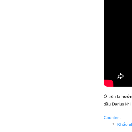
Ở trên là
hướn
đầu Darius khi
Counter
-
Khắc c