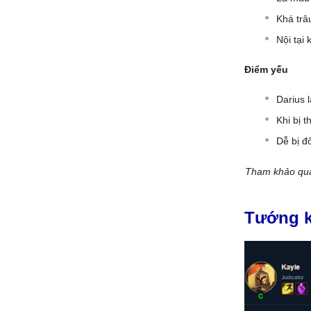
Khá trâ
Nội tại
Điểm yếu
Darius 
Khi bị t
Dễ bị đố
Tham khảo qu
Tướng k