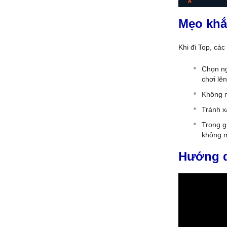
Mẹo khắ
Khi đi Top, các
Chọn ng
chơi lê
Không nê
Tránh x
Trong g
không m
Hướng d