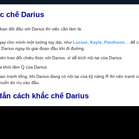
c chế Darius
 bạn đối đầu với Darius thì việc cần làm là:
ay cho mình một tướng tay dài, như
Lucian
,
Kayle
,
Pantheon
… để có
n Darius ngay từ giai đoạn đầu khi đi đường.
n trao đổi chiêu thức với Darius, vì dễ kích nội tại của Darius.
a khỏi tầm Q của Darius.
iao tranh tổng, khi Darius đang có nội tại của kỹ năng R thì nên tranh 
uốn ăn rìu vào đầu.
ẫn cách khắc chế Darius