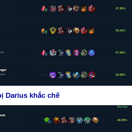
ị Darius khắc chế