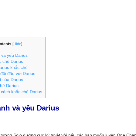
ntents
[
Hide
]
và yếu Darius
 chế Darius
rius khắc chế
ối đầu với Darius
t của Darius
hế Darius
cách khắc chế Darius
nh và yếu Darius
tướng Solo đường cực kỳ tuyệt vời nếu các bạn muốn luyện One Cha