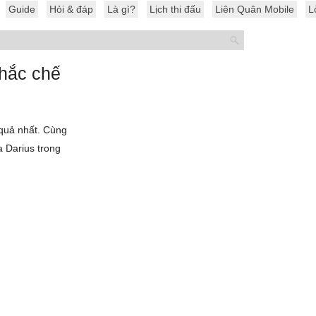
Guide
Hỏi & đáp
Là gì?
Lịch thi đấu
Liên Quân Mobile
L
khắc chế
 quả nhất. Cùng
 Darius trong