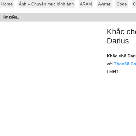
Home
Ảnh – Chuyên mục hình ảnh
ARAM
Avatar
Code
C
Khắc ch
Darius
Khắc chế Dar
với
Thao68.C
LMHT.