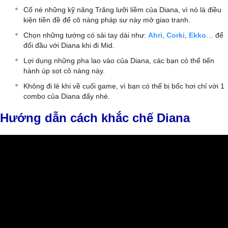
Cố né những kỹ năng Trăng lưỡi liềm của Diana, vì nó là điều
kiện tiền đề để cô nàng pháp sư này mở giao tranh.
Chọn những tướng có sải tay dài như:
Ahri
,
Corki
,
Ekko
… để
đối đầu với Diana khi đi Mid.
Lợi dụng những pha lao vào của Diana, các bạn có thể tiến
hành úp sọt cô nàng này.
Không đi lẻ khi về cuối game, vì bạn có thể bị bốc hơi chỉ với 1
combo của Diana đấy nhé.
Hướng dẫn cách khắc chế Diana