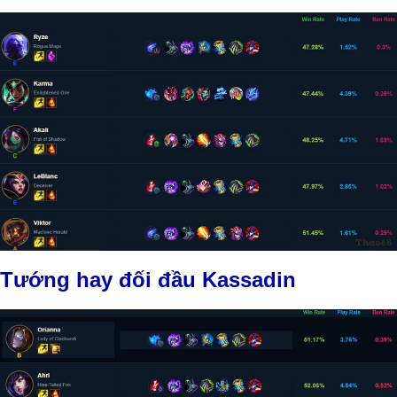
Tướng hay đối đầu Kassadin