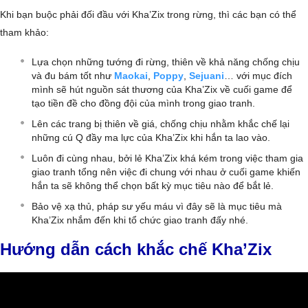
Khi bạn buộc phải đối đầu với Kha’Zix trong rừng, thì các bạn có thể
tham khảo:
Lựa chọn những tướng đi rừng, thiên về khả năng chống chịu
và đu bám tốt như
Maokai
,
Poppy
,
Sejuani
… với mục đích
mình sẽ hút nguồn sát thương của Kha’Zix về cuối game để
tạo tiền đề cho đồng đội của mình trong giao tranh.
Lên các trang bị thiên về giá, chống chịu nhằm khắc chế lại
những cú Q đầy ma lực của Kha’Zix khi hắn ta lao vào.
Luôn đi cùng nhau, bởi lẻ Kha’Zix khá kém trong việc tham gia
giao tranh tổng nên việc đi chung với nhau ở cuối game khiến
hắn ta sẽ không thể chọn bất kỳ mục tiêu nào để bắt lẻ.
Bảo vệ xạ thủ, pháp sư yếu máu vì đây sẽ là mục tiêu mà
Kha’Zix nhắm đến khi tổ chức giao tranh đấy nhé.
Hướng dẫn cách khắc chế Kha’Zix