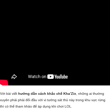
Với bài viết
hướng dẫn cách khắc chế Kha’Zix
, những ai thường
xuyên phải phải đối đầu với vị tướng sát thủ này trong khu vực rừng
thì có thể tham khảo để áp dụng khi chơi LOL.