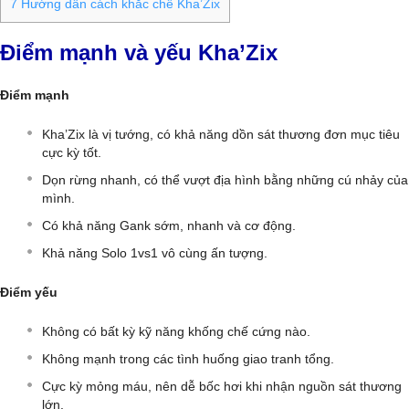
7
Hướng dẫn cách khắc chế Kha’Zix
Điểm mạnh và yếu Kha’Zix
Điểm mạnh
Kha’Zix là vị tướng, có khả năng dồn sát thương đơn mục tiêu
cực kỳ tốt.
Dọn rừng nhanh, có thể vượt địa hình bằng những cú nhảy của
mình.
Có khả năng Gank sớm, nhanh và cơ động.
Khả năng Solo 1vs1 vô cùng ấn tượng.
Điểm yếu
Không có bất kỳ kỹ năng khống chế cứng nào.
Không mạnh trong các tình huống giao tranh tổng.
Cực kỳ mỏng máu, nên dễ bốc hơi khi nhận nguồn sát thương
lớn.