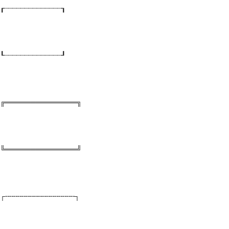
┎┈┈┈┈┈┈┈┈┈┈┈┈┈┈┒
┖┈┈┈┈┈┈┈┈┈┈┈┈┈┈┚
╔══════════════╗
╚══════════════╝
┌╌╌╌╌╌╌╌╌╌╌╌╌╌╌╌╌╌┐