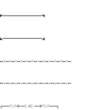
◤━━━━━━━━━━━━━━━━━━━━◥
◣━━━━━━━━━━━━━━━━━━━━◢
︻⋆︻⋆︻⋆︻⋆︻⋆︻⋆︻⋆︻⋆︻⋆︻⋆︻⋆︻⋆︻
︼⋆︼⋆︼⋆︼⋆︼⋆︼⋆︼⋆︼⋆︼⋆︼⋆︼⋆︼⋆︼
╔═══°∴,*⋅✲══〖✰〗══✲⋅*,∴°═══╗