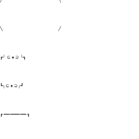
╱ ╲
╲ ╱
┏┘ ⊆ ♠ ⊇ └┓
┗┐⊆ ♠ ⊇┌┛
┏ ━━┅━━━┅━━ ┓