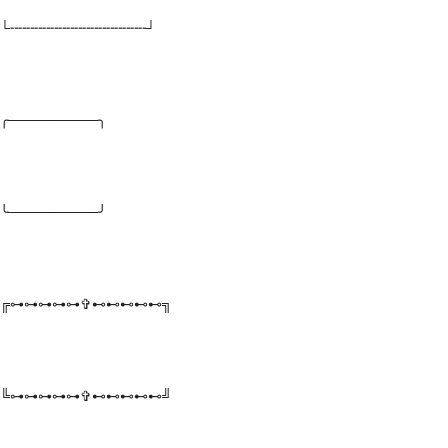
└╌╌╌╌╌╌╌╌╌╌╌╌╌╌╌╌╌┘
╭─────────╮
╰─────────╯
╔⊶⊶⊶⊶⊶✞⊷⊷⊷⊷⊷╗
╚⊶⊶⊶⊶⊶✞⊷⊷⊷⊷⊷╝