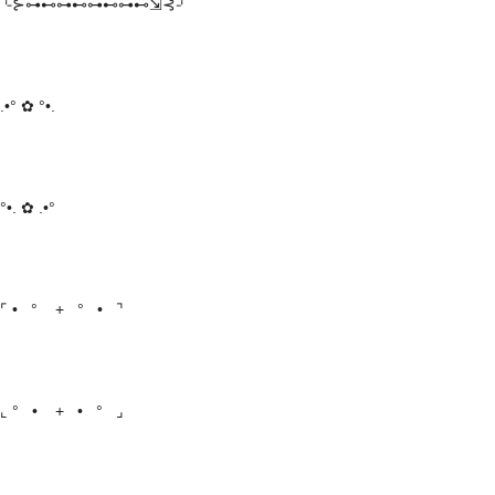
⌎⊱⊶⊷⊶⊷⊶⊷⊶⊷⇲⊰⌏
.•° ✿ °•.
°•. ✿ .•°
⌜ • ° + ° • ⌝
⌞ ° • + • ° ⌟