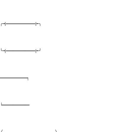
╭╼|══════════|╾╮
╰╼|══════════|╾╯
═════════╕
╘═════════