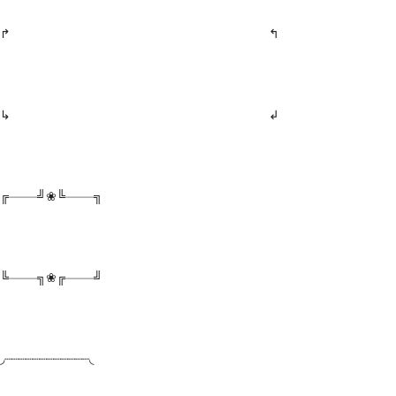
↱ ↰
↳ ↲
╔⏤⏤⏤⏤╝❀╚⏤⏤⏤⏤╗
╚⏤⏤⏤⏤╗❀╔⏤⏤⏤⏤╝
◞┈┈┈┈┈┈┈┈┈┈┈┈◟