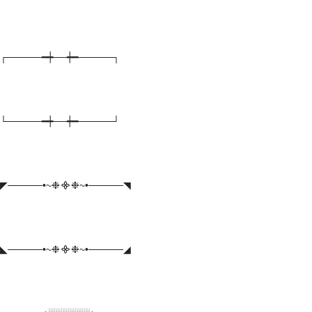
┌─────━┿──┿━─────┐
└─────━┿──┿━─────┘
◤─────•~❉᯽❉~•─────◥
◣─────•~❉᯽❉~•─────◢