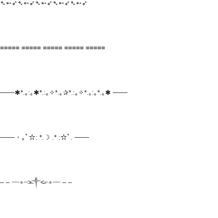
➴➵➶➴➵➶➴➵➶➴➵➶➴➵➶
≡≡≡≡≡ ≡≡≡≡≡ ≡≡≡≡≡ ≡≡≡≡≡ ≡≡≡≡≡
───✱*.｡:｡✱*.:｡✧*.｡✰*.:｡✧*.｡:｡*.｡✱ ───
─── ･ ｡ﾟ☆: *.☽ .* :☆ﾟ. ───
– – ┈┈∘┈˃̶༒˂̶┈∘┈┈ – –