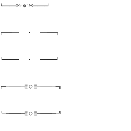
┗━━━━━━༻❁༺━━━━━━┛
╔═══━━━─── • ───━━━═══╗
╚═══━━━─── • ───━━━═══╝
╔═━────━▒ ۞ ▒━────━═╗
╚═━────━▒ ۞ ▒━────━═╝