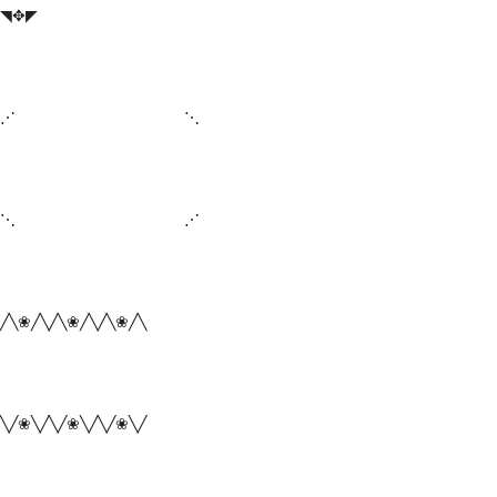
◥✥◤
⋰ ⋱
⋱ ⋰
╱╲❀╱╲╱╲❀╱╲╱╲❀╱╲
╲╱❀╲╱╲╱❀╲╱╲╱❀╲╱