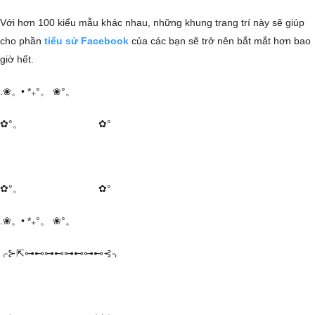
Với hơn 100 kiểu mẫu khác nhau, những khung trang trí này sẽ giúp
cho phần
tiểu sử Facebook
của các bạn sẽ trở nên bắt mắt hơn bao
giờ hết.
.❀。• *₊°。 ❀°。
✿°。 ✿°
✿°。 ✿°
.❀。• *₊°。 ❀°。
⌌⊱⇱⊶⊷⊶⊷⊶⊷⊶⊷⊰⌍