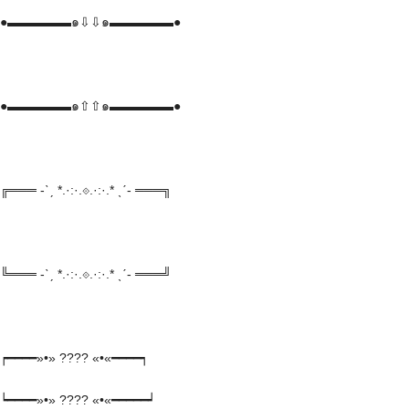
●▬▬▬▬▬๑⇩⇩๑▬▬▬▬▬●
●▬▬▬▬▬๑⇧⇧๑▬▬▬▬▬●
╔═══ -ˋˏ *.·:·.⟐.·:·.* ˎˊ- ═══╗
╚═══ -ˋˏ *.·:·.⟐.·:·.* ˎˊ- ═══╝
┍━━━━»•» ???? «•«━━━━┑
┕━━━━»•» ???? «•«━━━━━┙