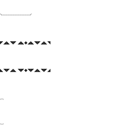
◝┈┈┈┈┈┈┈┈┈┈┈┈◜
◤◢◣◥◤ ◢◣◆◢◣◥◤◢◣◥
◣◥◤◢◣ ◥◤◆◥◤◢◣◥◤◢
⏠
⏡