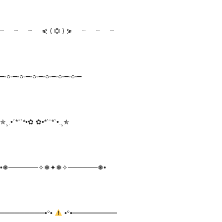
┈ ┈ ┈ ⋞ ⟨ ⏣ ⟩ ⋟ ┈ ┈ ┈
━◦○◦━◦○◦━◦○◦━◦○◦━◦○◦━◦○◦━
✯¸.•´*¨`*•✿ ✿•*`¨*`•.¸✯
•❅──────✧❅✦❅✧──────❅•
═════════•°•
•°•═════════