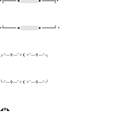
•╔════◄░░░░░░►════╗•
•╚════◄░░░░░░►════╝ •
╭-°—✞—˚✧❨✧˚—✞—°-╮
╰-°—✞—˚✧❨✧˚—✞—°-╯
◢✥◣