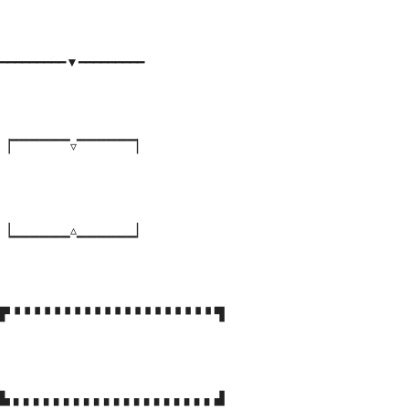
━━━━━━━━━▼━━━━━━━━━
▕▔▔▔▔▔▔▿▔▔▔▔▔▔▏
▕▁▁▁▁▁▁▵▁▁▁▁▁▁▏
▛▝▝▝▝▝▝▝▝▝▝▝▝▝▝▝▝▝▝▝▝ ▜
▙ ▖▖▖▖▖▖▖▖▖▖▖▖▖▖▖▖▖▖▖▖▟