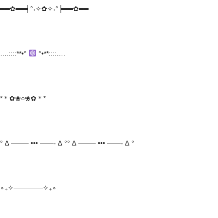
══✿══╡°˖✧✿✧˖°╞══✿══
….::::**•°
°•**::::….
*＊✿❀○❀✿＊*
° ∆ ——– ••• ——- ∆ °° ∆ ——– ••• ——- ∆ °
∘₊✧──────✧₊∘