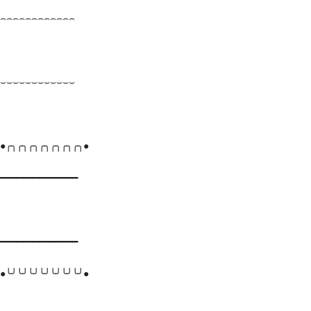
⌢⌢⌢⌢⌢⌢⌢⌢⌢⌢⌢⌢
⌣⌣⌣⌣⌣⌣⌣⌣⌣⌣⌣⌣
●╭╮╭╮╭╮╭╮╭╮╭╮╭╮●
━━━━━━━━━━━━━━
━━━━━━━━━━━━━━
●╰╯╰╯╰╯╰╯╰╯╰╯╰╯●