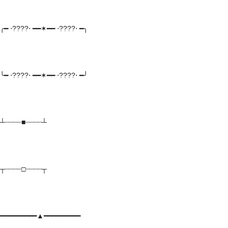
╭━ ⋅????⋅ ━━✶━━ ⋅????⋅ ━╮
╰━ ⋅????⋅ ━━✶━━ ⋅????⋅ ━╯
┴┈┈┈┈■┈┈┈┈┴
┬┈┈┈┈□┈┈┈┈┬
━━━━━━━━━▲━━━━━━━━━