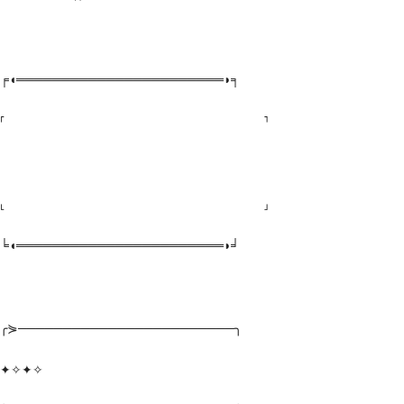
╒◖═══════════════════════◗╕
⸢ ⸣
⸤ ⸥
╘◖═══════════════════════◗╛
╭⋟────────────────────────╮
✦✧✦✧