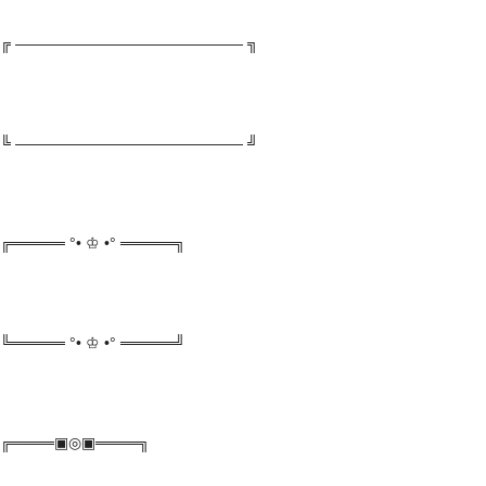
╔ ——————————————— ╗
╚ ——————————————— ╝
╔═════ °• ♔ •° ═════╗
╚═════ °• ♔ •° ═════╝
╔════▣◎▣════╗