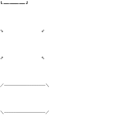
┗ ━━┅━━━┅━━ ┛
⇘ ⇙
⇗ ⇖
／—————–––––––—＼
＼–––––——————––／