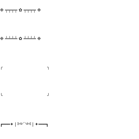
❉ ╤╤╤╤ ✿ ╤╤╤╤ ❉
❉ ╧╧╧╧ ✿ ╧╧╧╧ ❉
╭ ╮
╰ ╯
┏━━━✦❘༻༺❘✦━━━┓