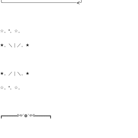
╰────────────────────────⋞╯
☆。*。☆。
★。＼｜／。★
★。／｜＼。★
☆。*。☆。
┏━━━━━━༻❁༺━━━━━━┓