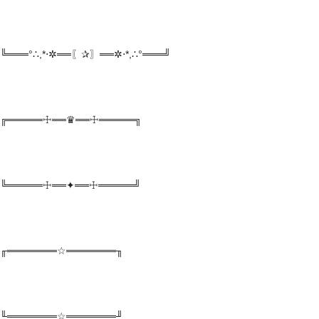
╚═══°∴,*⋅✲══〖✰〗══✲⋅*,∴°═══╝
╔═════☩══♛══☩═════╗
╚═════☩══✦══☩═════╝
╓═══════☆═══════╖
╙═══════☆═══════╜