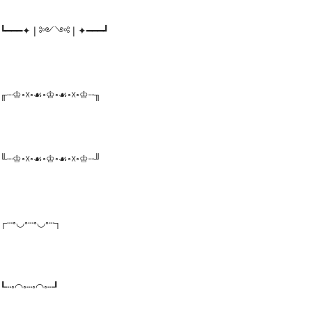
┗━━━✦❘༻༺❘✦━━━┛
╓┈♔◦☓◦☙◦♔◦☙◦☓◦♔┈╖
╙┈♔◦☓◦☙◦♔◦☙◦☓◦♔┈╜
┌┄◦◡◦┄◦◡◦┄┐
┖┄◦◠◦┄◦◠◦┄┚