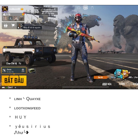
ʟιɴн丶Quᴀʏxᴇ
ʟᴏᴏᴛxᴏɴɢғᴇᴇᴅ
ＨＵＹ
ｙêｕｓｉｒｉｕｓ
Ꮑhư╰❥