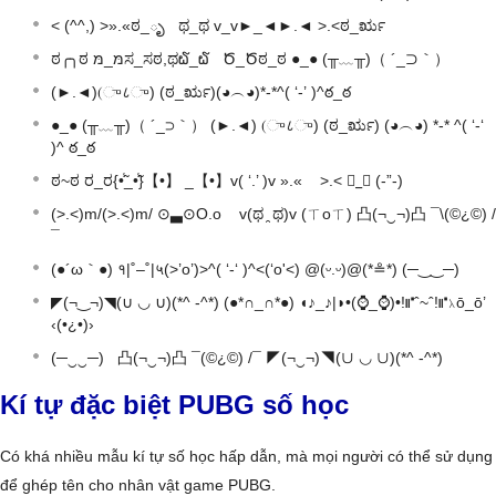
< (^^,) >».«ಠ_ృ ಥ_ಥ v_v►_◄►.◄ >.<ಠ_ರೃ
ಠ╭╮ಠ מּ_מּಸ_ಸಠ,ಥ໖_໖ Ծ_Ծಠ_ಠ ●_● (╥﹏╥)（ ´_⊃｀）
(►.◄)(ு८ு) (ಠ_ರೃ)(◕︵◕)*-*^( ‘-’ )^ఠ_ఠ
●_● (╥﹏╥)（ ´_⊃｀） (►.◄) (ு८ு) (ಠ_ರೃ) (◕︵◕) *-* ^( ‘-‘
)^ ఠ_ఠ
ಠ~ಠ ರ_ರ{•̃̾_•̃̾}【•】 _【•】v( ‘.’ )v ».« >.< ॓_॔ (-”-)
(>.<)m/(>.<)m/ ⊙▃⊙O.o v(ಥ ̯ ಥ)v (ㄒoㄒ) 凸(¬‿¬)凸 ¯\(©¿©) /
¯
(●´ω｀●) १|˚–˚|५(>’o’)>^( ‘-‘ )^<(‘o'<) @(ᵕ.ᵕ)@(*≗*) (─‿‿─)
◤(¬‿¬)◥(∪ ◡ ∪)(*^ -^*) (●*∩_∩*●) ◖♪_♪|◗•(⌚_⌚)•!⑈ˆ~ˆ!⑈⋋ō_ō’
‹(•¿•)›
(─‿‿─) 凸(¬‿¬)凸 ¯(©¿©) /¯ ◤(¬‿¬)◥(∪ ◡ ∪)(*^ -^*)
Kí tự đặc biệt PUBG số học
Có khá nhiều mẫu kí tự số học hấp dẫn, mà mọi người có thể sử dụng
để ghép tên cho nhân vật game PUBG.