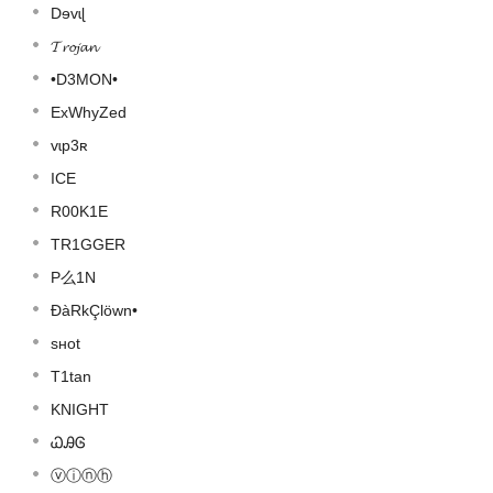
Dɘvɩɭ
𝓣𝓻𝓸𝓳𝓪𝓷
•D3MON•
ExWhyZed
vɩp3ʀ
ICE
R00K1E
TR1GGER
P么1N
ĐàRkÇlöwn•
sʜot
T1tan
KNIGHT
ᏇᎯᎶ
ⓥⓘⓝⓗ