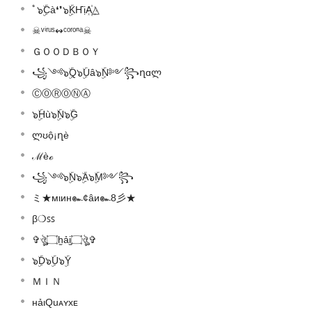
ﾟ๖ۣۜCà❛❜๖ۣۜKҤịA꙰△
☠ᵛⁱʳᵘˢ↭ᶜᵒʳᵒⁿᵃ☠
ＧＯＯＤＢＯＹ
꧁༺๖ۣۜQ๖ۣۜUâ๖ۣۜN༻꧂ղɑლ
ⒸⓄⓇⓄⓃⒶ
๖ۣۜHù๖ۣۜN๖ۣۜG
ლʊộ¡ղè
ℳèℴ
꧁༺๖ۣۜN๖ۣۜA๖ۣۜM༻꧂
ミ★мιин๛¢âи๛8彡★
β❍ꜱꜱ
✞ঔৣ۝h̫ải̫۝ঔৣ✞
๖ۣۜD๖ۣۜU๖ۣۜY
ＭＩＮ
нảιQuᴀʏxᴇ