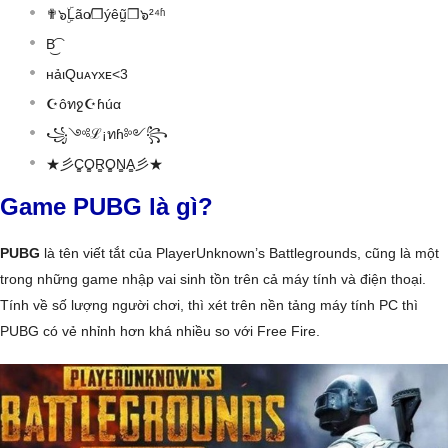
✟๖ۣۜLão̸❒ýêṵ̃❒๖²⁴ʱ
B͜͡
нảιQuᴀʏxᴇ<3
☪ôทջ☪ɦúα
꧁༺ℒ¡ทɦ༻꧂
★彡C͚O͚R͚O͚N͚A͚彡★
Game PUBG là gì?
PUBG
là tên viết tắt của PlayerUnknown’s Battlegrounds, cũng là một
trong những game nhập vai sinh tồn trên cả máy tính và điện thoại.
Tính về số lượng người chơi, thì xét trên nền tảng máy tính PC thì
PUBG có vẻ nhỉnh hơn khá nhiều so với Free Fire.