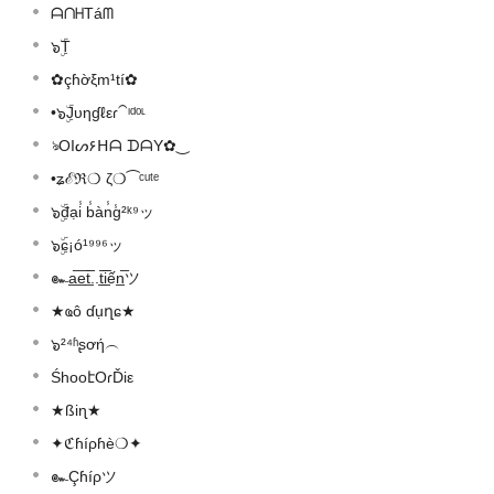
ᗩᑎᕼTáᗰ
๖ۣۜT
✿çɦờξm¹tí✿
•๖ۣۜJυηɠℓεɾ⁀ᶦᵈᵒᶫ
ঌOIᔕ۶ᕼᗩ ᗪᗩY✿‿
•ʑℰℜ❍ ζ❍⁀ᶜᵘᵗᵉ
๖ۣۜđại̾ b̾àn̾g̾²ᵏ⁹ッ
๖ۣۜɕ¡ó¹⁹⁹⁶ッ
๛a̲̅e̲̅t̲̅..t̲̅i̲̅ến̲̅ツ
★ҩô ɗụղɕ★
๖²⁴ʱʂơή︵
ŚhooէOɾĎiε
★ßiɳ★
✦ℭɦíρɦè❍✦
๛Çɦíρツ