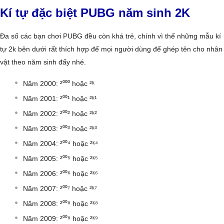
Kí tự đặc biệt PUBG năm sinh 2K
Đa số các bạn chơi PUBG đều còn khá trẻ, chính vì thế những mẫu kí
tự 2k bên dưới rất thích hợp để mọi người dùng để ghép tên cho nhân
vật theo năm sinh đấy nhé.
Năm 2000: ²⁰⁰⁰ hoặc ²ᵏ
Năm 2001: ²⁰⁰¹ hoặc ²ᵏ¹
Năm 2002: ²⁰⁰² hoặc ²ᵏ²
Năm 2003: ²⁰⁰³ hoặc ²ᵏ³
Năm 2004: ²⁰⁰⁴ hoặc ²ᵏ⁴
Năm 2005: ²⁰⁰⁵ hoặc ²ᵏ⁵
Năm 2006: ²⁰⁰⁶ hoặc ²ᵏ⁶
Năm 2007: ²⁰⁰⁷ hoặc ²ᵏ⁷
Năm 2008: ²⁰⁰⁸ hoặc ²ᵏ⁸
Năm 2009: ²⁰⁰⁹ hoặc ²ᵏ⁹