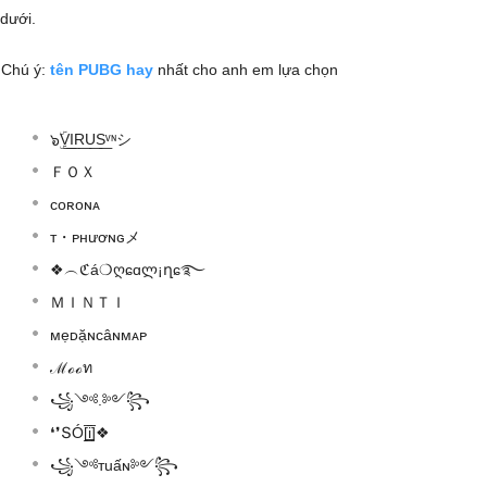
dưới.
Chú ý:
tên PUBG hay
nhất cho anh em lựa chọn
๖ۣۜV͟I͟R͟U͟S͟ᵛᶰシ
ＦＯＸ
coʀoɴᴀ
т・ᴘнươɴԍメ
❖︵ℭá❍ღɕɑლ¡ղɕ࿐
ＭＩＮＴＩ
мẹᴅặɴcâɴмᴀᴘ
ℳℴℴท
꧁༺.༻꧂
❛❜ՏÓ[̲̅i̲̅]❖
꧁༺тuấɴ༻꧂