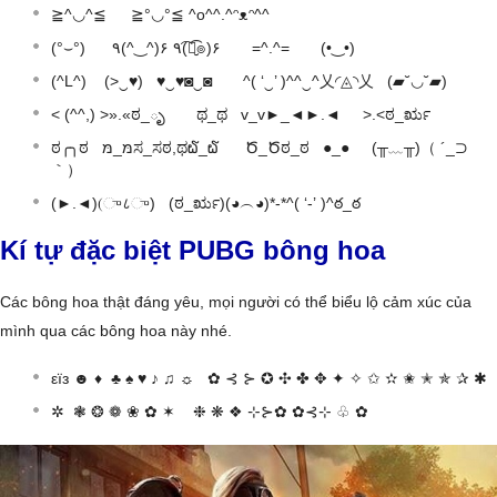
≧^◡^≦ ≧°◡°≦ ^o^^.^ᵔᴥᵔ^^
(°⌣°) ٩(^‿^)۶ ٩(͡๏̮͡๏)۶ =^.^= (•‿•)
(^L^) (>‿♥) ♥‿♥◙‿◙ ^( ‘‿’ )^^‿^乂◜◬◝乂 (▰˘◡˘▰)
< (^^,) >».«ಠ_ృ ಥ_ಥ v_v►_◄►.◄ >.<ಠ_ರೃ
ಠ╭╮ಠ מּ_מּಸ_ಸಠ,ಥ໖_໖ Ծ_Ծಠ_ಠ ●_● (╥﹏╥)（ ´_⊃
｀）
(►.◄)(ு८ு) (ಠ_ರೃ)(◕︵◕)*-*^( ‘-’ )^ఠ_ఠ
Kí tự đặc biệt PUBG bông hoa
Các bông hoa thật đáng yêu, mọi người có thể biểu lộ cảm xúc của
mình qua các bông hoa này nhé.
εїз ☻ ♦ ♣ ♠ ♥ ♪ ♫ ☼ ✿ ⊰ ⊱ ✪ ✣ ✤ ✥ ✦ ✧ ✩ ✫ ✬ ✭ ✯ ✰ ✱
✲ ❃ ❂ ❁ ❀ ✿ ✶ ❉ ❋ ❖ ⊹⊱✿ ✿⊰⊹ ♧ ✿