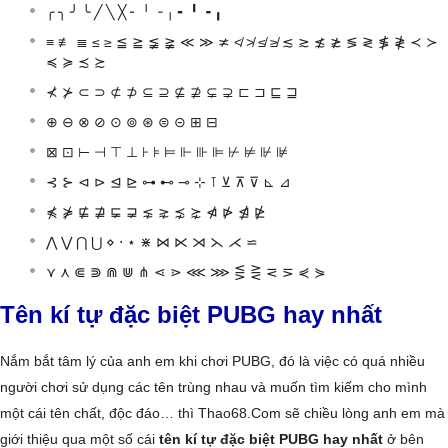
╭ ╮ ╯ ╰ ╱ ╲ ╳ ╴ ╵ ╶ ╷ ╸ ╹ ╺ ╻
≡ ≢ ≣ ≤ ≥ ≦ ≧ ≨ ≩ ≪ ≫ ≭ ≮ ≯ ≰ ≱ ≲ ≳ ≴ ≵ ≶ ≷ ≸ ≹ ≺ ≻
≼ ≽ ≾ ≿
⊀ ⊁ ⊂ ⊃ ⊄ ⊅ ⊆ ⊇ ⊈ ⊉ ⊊ ⊋ ⊏ ⊐ ⊑ ⊒
⊕ ⊖ ⊗ ⊘ ⊙ ⊚ ⊛ ⊜ ⊝ ⊞ ⊟
⊠ ⊡ ⊢ ⊣ ⊤ ⊥ ⊦ ⊧ ⊨ ⊩ ⊪ ⊫ ⊬ ⊭ ⊮ ⊯
⊰ ⊱ ⊲ ⊳ ⊴ ⊵ ⊶ ⊷ ⊸ ⊹ ⊺ ⊻ ⊼ ⊽ ⊾ ⊿
⋠ ⋡ ⋢ ⋣ ⋤ ⋥ ⋦ ⋧ ⋨ ⋩ ⋪ ⋫ ⋬ ⋭
⋀ ⋁ ⋂ ⋃ ⋄ ⋅ ⋆ ⋇ ⋈ ⋉ ⋊ ⋋ ⋌ ⋍
⋎ ⋏ ⋐ ⋑ ⋒ ⋓ ⋔ ⋖ ⋗ ⋘ ⋙ ⋚ ⋛ ⋜ ⋝ ⋞ ⋟
Tên kí tự đặc biệt PUBG hay nhất
Nắm bắt tâm lý của anh em khi chơi PUBG, đó là việc có quá nhiều
người chơi sử dụng các tên trùng nhau và muốn tìm kiếm cho mình
một cái tên chất, độc đáo… thì Thao68.Com sẽ chiều lòng anh em mà
giới thiệu qua một số cái
tên kí tự đặc biệt PUBG hay nhất
ở bên