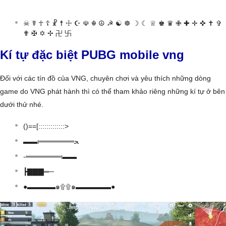
☠ ☤ ☥ ☦ ☧ ☨ ☩ ☪ ☫ ☬ ☮ ☭ ☯ ☸ ☽ ☾ ♕ ♚ ♛ ✙ ✚ ✛ ✜ ✝ ✞
✟ ✠ ✡ ✢ 卍 卐
Kí tự đặc biệt PUBG mobile vng
Đối với các tín đồ của VNG, chuyên chơi và yêu thích những dòng
game do VNG phát hành thì có thể tham khảo riêng những kí tự ở bên
dưới thử nhé.
()==[:::::::::::::>
▬▬ι═══════ﺤ
-═══════ι▬▬
┣▇▇▇═─
●▬▬▬▬๑۩۩๑▬▬▬▬▬●