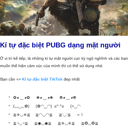
Kí tự đặc biệt PUBG dạng mặt người
Ở vị trí kế tiếp, là những kí tự mặt người cực kỳ ngộ nghĩnh và các bạn
muốn thể hiện cảm xúc của mình thì có thể sử dụng nhé.
Bạn cần =>
Kí tự đặc biệt TikTok
đẹp nhất
✿◕ ‿ ◕✿ ❀◕ ‿ ◕❀ ❁◕ ‿ ◕❁
(◡‿◡✿) (✿◠‿◠) ≥^.^≤ (>‿◠
≧✯◡✯≦ ≧◠◡◠≦ ≧’◡’≦ =☽
≧◔◡◔≦ ≧◉◡◉≦ ≧✯◡✯≦ ≧❂◡❂≦