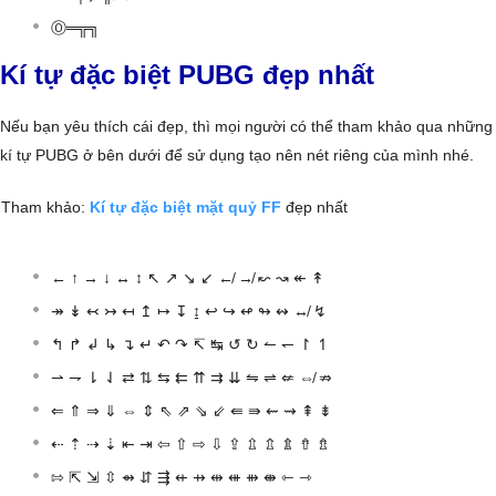
Ⓞ═╦╗
Kí tự đặc biệt PUBG đẹp nhất
Nếu bạn yêu thích cái đẹp, thì mọi người có thể tham khảo qua những
kí tự PUBG ở bên dưới để sử dụng tạo nên nét riêng của mình nhé.
Tham khảo:
Kí tự đặc biệt mặt quỷ FF
đẹp nhất
← ↑ → ↓ ↔ ↕ ↖ ↗ ↘ ↙ ↚ ↛ ↜ ↝ ↞ ↟
↠ ↡ ↢ ↣ ↤ ↥ ↦ ↧ ↨ ↩ ↪ ↫ ↬ ↭ ↮ ↯
↰ ↱ ↲ ↳ ↴ ↵ ↶ ↷ ↸ ↹ ↺ ↻ ↼ ↽ ↾ ↿
⇀ ⇁ ⇂ ⇃ ⇄ ⇅ ⇆ ⇇ ⇈ ⇉ ⇊ ⇋ ⇌ ⇍ ⇎ ⇏
⇐ ⇑ ⇒ ⇓ ⇔ ⇕ ⇖ ⇗ ⇘ ⇙ ⇚ ⇛ ⇜ ⇝ ⇞ ⇟
⇠ ⇡ ⇢ ⇣ ⇤ ⇥ ⇦ ⇧ ⇨ ⇩ ⇪ ⇫ ⇬ ⇭ ⇮ ⇯
⇰ ⇱ ⇲ ⇳ ⇴ ⇵ ⇶ ⇷ ⇸ ⇹ ⇺ ⇻ ⇼ ⇽ ⇾