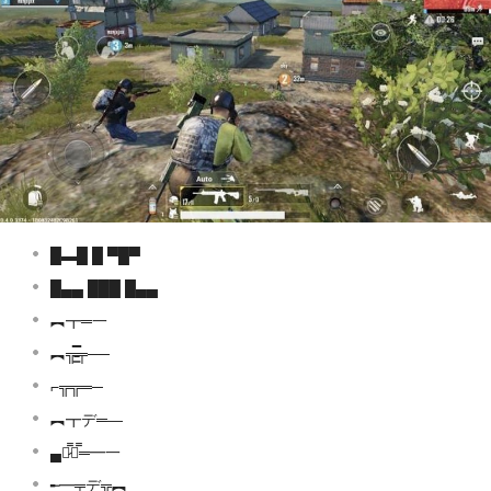
█▬█ █ ▀█▀
█▄▄ ███ █▄▄
︻┳═一
︻╦̵̵͇̿̿̿̿╤──
⌐╦╦═─
︻┳デ═—
▄︻̷̿┻̿═━一
╾━╤デ╦︻