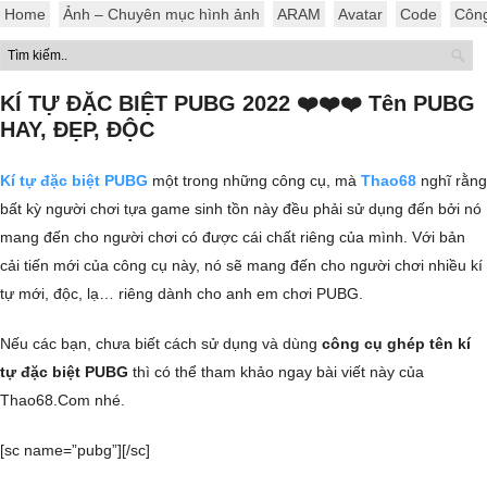
Home
Ảnh – Chuyên mục hình ảnh
ARAM
Avatar
Code
Côn
KÍ TỰ ĐẶC BIỆT PUBG 2022 ❤️❤️❤️ Tên PUBG
HAY, ĐẸP, ĐỘC
Kí tự đặc biệt PUBG
một trong những công cụ, mà
Thao68
nghĩ rằng
bất kỳ người chơi tựa game sinh tồn này đều phải sử dụng đến bởi nó
mang đến cho người chơi có được cái chất riêng của mình. Với bản
cải tiến mới của công cụ này, nó sẽ mang đến cho người chơi nhiều kí
tự mới, độc, lạ… riêng dành cho anh em chơi PUBG.
Nếu các bạn, chưa biết cách sử dụng và dùng
công cụ ghép tên kí
tự đặc biệt PUBG
thì có thể tham khảo ngay bài viết này của
Thao68.Com nhé.
[sc name=”pubg”][/sc]