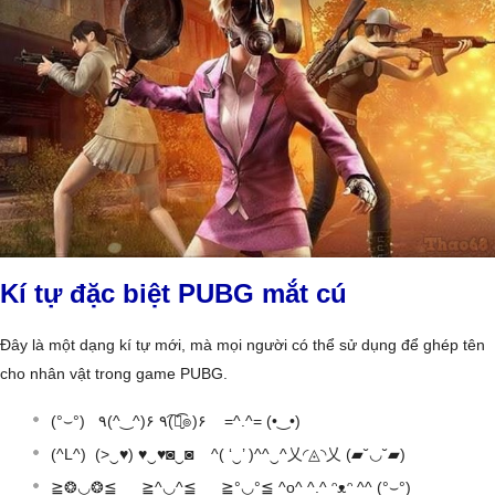
Kí tự đặc biệt PUBG mắt cú
Đây là một dạng kí tự mới, mà mọi người có thể sử dụng để ghép tên
cho nhân vật trong game PUBG.
(°⌣°) ٩(^‿^)۶ ٩(͡๏̮͡๏)۶ =^.^= (•‿•)
(^L^) (>‿♥) ♥‿♥◙‿◙ ^( ‘‿’ )^^‿^乂◜◬◝乂 (▰˘◡˘▰)
≧❂◡❂≦ ≧^◡^≦ ≧°◡°≦ ^o^ ^.^ ᵔᴥᵔ ^^ (°⌣°)