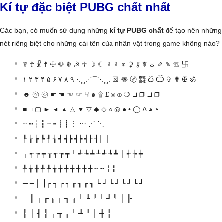
Kí tự đặc biệt PUBG chất nhất
Các bạn, có muốn sử dụng những
kí tự PUBG chất
để tạo nên những
nét riêng biệt cho những cái tên của nhân vật trong game không nào?
☤ ☥ ☧ ☨ ☩ ☫ ☬ ☭ ♱ ☽ ☾ ☿ ☿ ♆ ⚳ ⚷ ☤ ☼ ✐ ✎ ☏ 卐
۱ ۲ ۳ ۴ ۵ ۶ ۷ ۸ ۹ ·.¸¸.·´¯`·.¸¸. ☒ 〠 〄 ㍿ ѽ Ѽ ✞ ✟ ✠ ॐ
☻ ㋡ ㋛ ☛ ☚ ☜ ☞ ☟ ๑ ۩ £ ⊗ ⊕ ❍ ❏ ❐ ❑ ❒
■ □ ▢ ► ◄ ▲ △ ▼ ▽ ◆ ◇ ○ ◎ ● • ◯ Δ ◕ ◔
┄ ┅ ┆ ┇ ┈ ┉ ┊ ┋ ⋮ ⋯ ⋰ ⋱
┞ ┟ ┢ ┡ ┦ ┧ ┩ ┪┣ ┫┝ ┥┠ ┨├ ┤
┬ ┭ ┮ ┯ ┰ ┱ ┲ ┳ ┴ ┵ ┶ ┷ ┸ ┹ ┺ ┻ ┼ ┽ ┾ ┿
╀ ╁ ╂ ╃ ╄ ╅ ╆ ╇ ╈ ╉ ╊ ╋ ╌ ╍ ╎ ╏
─ ━ │ ┃┌ ┐ ┍ ┑ ┎ ┒ ┏ ┓ └ ┘ ┕ ┙ ┖ ┚ ┗ ┛
═ ║ ╒ ╓ ╔ ╕ ╖ ╗ ╘ ╙ ╚ ╛ ╜ ╝ ╞ ╟
╠ ╡ ╢ ╣ ╤ ╥ ╦ ╧ ╨ ╩ ╪ ╫ ╬