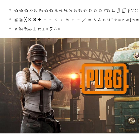
¼ ½ ¾ ⅐ ⅑ ⅒ ⅓ ⅔ ⅕ ⅖ ⅗ ⅘ ⅙ ⅚ ⅛ ⅜ ⅝ ⅞ ⅟ ↉ ∟ ∬ ∭ ∮ ∵ ∷
≦ ≧ ╳ ✕ ✖ ✚ ﹢ ﹣ ﹤ ﹥ ％ ＋ － ／ ＝ ∧ ∠ ∩ ∪ ° ÷ ≡ ≥ ∞ ∫ ≤ ≠
∨ ‰ ‱ ⊥ π ± √ ∑ ∴ ×