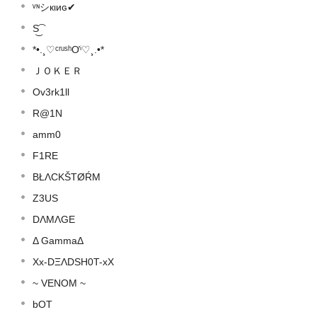
ᵛᶰシкιиɢ✔
S͜͡
*•.¸♡ᶜʳᵘˢʰƠⁱ♡¸.•*
ＪＯＫＥＲ
Ov3rk1ll
R@1N
amm0
F1RE
BŁΛCKŠTØŔM
Z3US
DΛMΛGE
Δ GammaΔ
Xx-DΞΛDSH0T-xX
~ VENOM ~
bOT