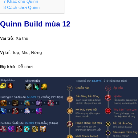
7
Khắc chế Quinn
8
Cách chơi Quinn
Quinn Build mùa 12
Vai trò
: Xạ thủ
Vị trí
: Top, Mid, Rừng
Độ khó
: Dễ chơi