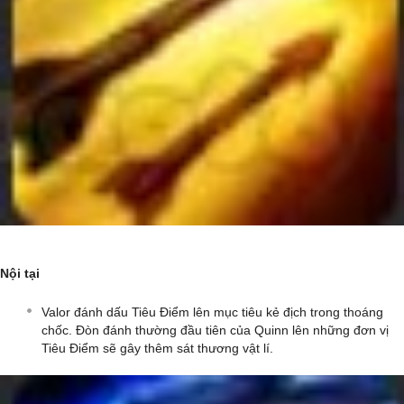
Nội tại
Valor đánh dấu Tiêu Điểm lên mục tiêu kẻ địch trong thoáng
chốc. Đòn đánh thường đầu tiên của Quinn lên những đơn vị
Tiêu Điểm sẽ gây thêm sát thương vật lí.