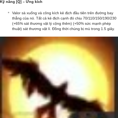
Kỹ năng [Q] – Ưng kích
Valor sà xuống và công kích kẻ địch đầu tiên trên đường bay
thẳng của nó. Tất cả kẻ địch cạnh đó chịu 70/110/150/190/230
(+65% sát thương vật lý cộng thêm) (+50% sức mạnh phép
thuật) sát thương vật lí. Đồng thời chúng bị mù trong 1.5 giây.