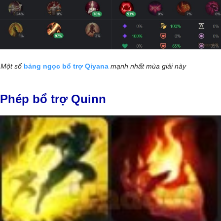
Một số
bảng ngọc bổ trợ Qiyana
mạnh nhất mùa giải này
Phép bổ trợ Quinn