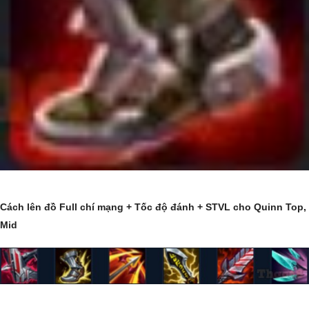
Cách lên đồ Full chí mạng + Tốc độ đánh + STVL cho Quinn Top,
Mid