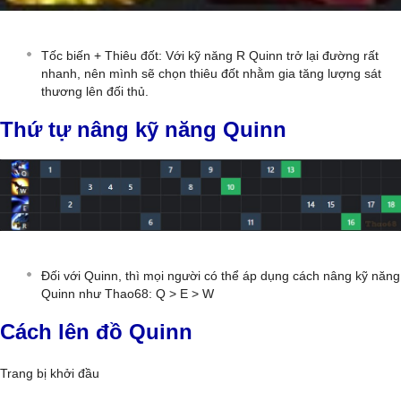
Tốc biến + Thiêu đốt: Với kỹ năng R Quinn trở lại đường rất
nhanh, nên mình sẽ chọn thiêu đốt nhằm gia tăng lượng sát
thương lên đối thủ.
Thứ tự nâng kỹ năng Quinn
Đối với Quinn, thì mọi người có thể áp dụng cách nâng kỹ năng
Quinn như Thao68: Q > E > W
Cách lên đồ Quinn
Trang bị khởi đầu