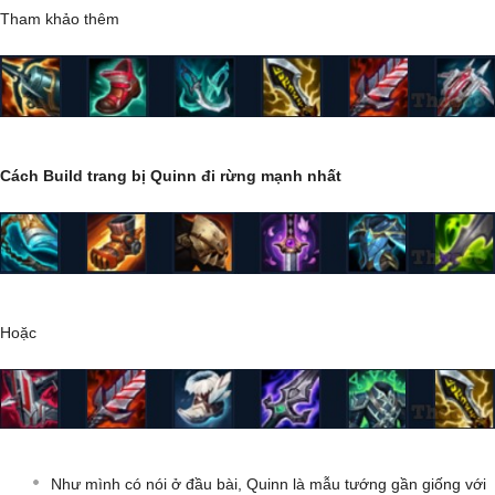
Tham khảo thêm
Cách Build trang bị Quinn đi rừng mạnh nhất
Hoặc
Như mình có nói ở đầu bài, Quinn là mẫu tướng gần giống với