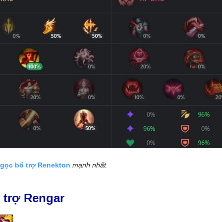
gọc bổ trợ Renekton
mạnh nhất
 trợ Rengar