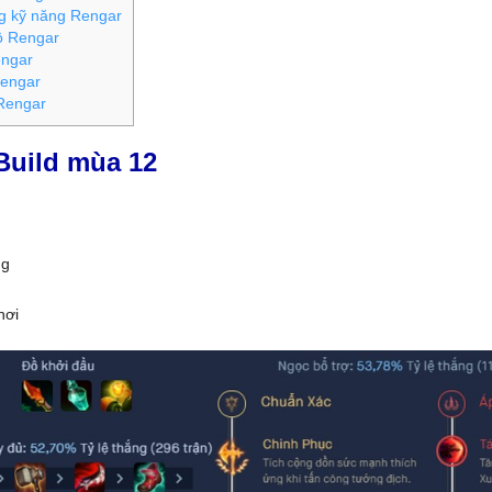
g kỹ năng Rengar
ồ Rengar
ngar
engar
Rengar
Build mùa 12
ng
hơi