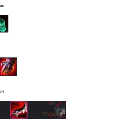
đầu
họn