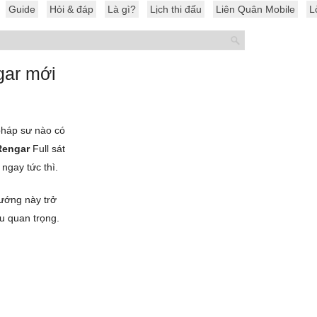
Guide
Hỏi & đáp
Là gì?
Lịch thi đấu
Liên Quân Mobile
L
gar mới
 pháp sư nào có
Rengar
Full sát
 ngay tức thì.
tướng này trở
ấu quan trọng.