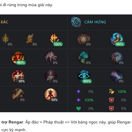
i đi rừng trong mùa giải này.
 trợ Rengar
: Áp đảo + Pháp thuật => Với bảng ngọc này, giúp Rengar
g cực kỳ mạnh.