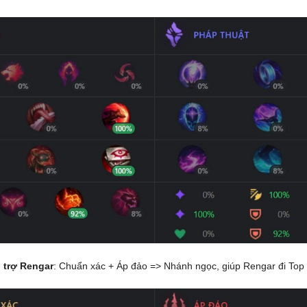
 trợ Rengar
: Chuẩn xác + Áp đảo => Nhánh ngọc, giúp Rengar đi Top