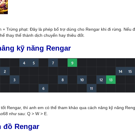
n + Trừng phạt: Đây là phép bổ trợ dùng cho Rengar khi đi rừng. Nếu 
thể thay thế thành dịch chuyển hay thiêu đốt.
nâng kỹ năng Rengar
 tốt Rengar, thì anh em có thể tham khảo qua cách nâng kỹ năng Reng
o68 như sau: Q > W > E.
n đồ Rengar