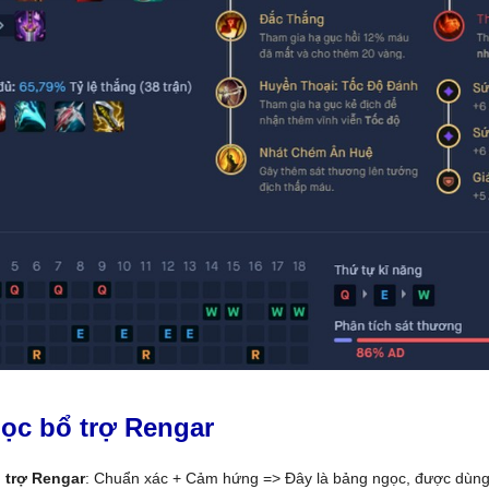
ọc bổ trợ Rengar
 trợ Rengar
: Chuẩn xác + Cảm hứng => Đây là bảng ngọc, được dùn