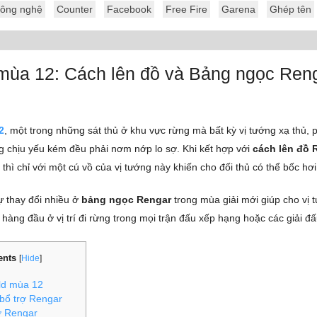
ông nghệ
Counter
Facebook
Free Fire
Garena
Ghép tên
mùa 12: Cách lên đồ và Bảng ngọc Ren
2
, một trong những sát thủ ở khu vực rừng mà bất kỳ vị tướng xạ thủ,
 chịu yếu kém đều phải nơm nớp lo sợ. Khi kết hợp với
cách lên đồ 
 thì chỉ với một cú vồ của vị tướng này khiến cho đối thủ có thể bốc hơi
ự thay đổi nhiều ở
bảng ngọc Rengar
trong mùa giải mới giúp cho vị 
 hàng đầu ở vị trí đi rừng trong mọi trận đấu xếp hạng hoặc các giải đ
ents
[
Hide
]
ld mùa 12
bổ trợ Rengar
ợ Rengar