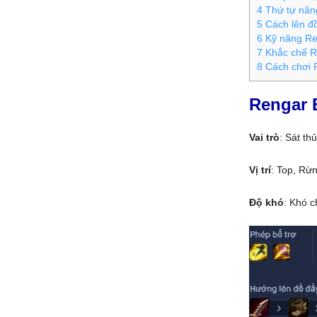
4
Thứ tự nân
5
Cách lên đ
6
Kỹ năng Re
7
Khắc chế R
8
Cách chơi 
Rengar 
Vai trò
: Sát thủ
Vị trí
: Top, Rừ
Độ khó
: Khó c