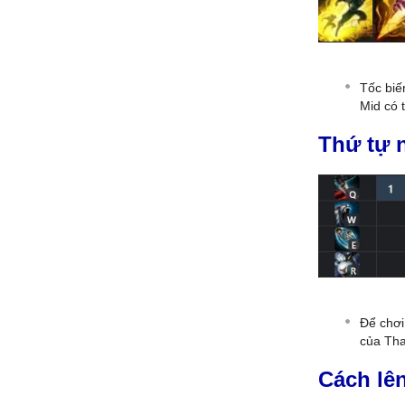
Tốc biế
Mid có 
Thứ tự 
Để chơi
của Tha
Cách lê