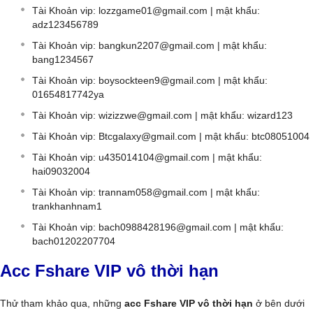
Tài Khoản vip:
lozzgame01@gmail.com
| mật khẩu:
adz123456789
Tài Khoản vip:
bangkun2207@gmail.com
| mật khẩu:
bang1234567
Tài Khoản vip:
boysockteen9@gmail.com
| mật khẩu:
01654817742ya
Tài Khoản vip:
wizizzwe@gmail.com
| mật khẩu: wizard123
Tài Khoản vip:
Btcgalaxy@gmail.com
| mật khẩu: btc08051004
Tài Khoản vip:
u435014104@gmail.com
| mật khẩu:
hai09032004
Tài Khoản vip:
trannam058@gmail.com
| mật khẩu:
trankhanhnam1
Tài Khoản vip:
bach0988428196@gmail.com
| mật khẩu:
bach01202207704
Acc Fshare VIP vô thời hạn
Thử tham khảo qua, những
acc Fshare VIP vô thời hạn
ở bên dưới