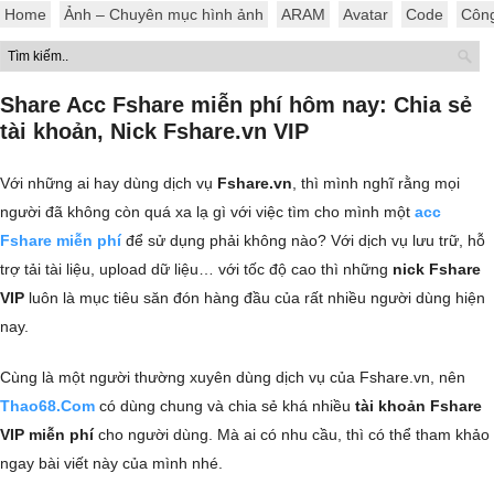
Home
Ảnh – Chuyên mục hình ảnh
ARAM
Avatar
Code
Côn
Share Acc Fshare miễn phí hôm nay: Chia sẻ
tài khoản, Nick Fshare.vn VIP
Với những ai hay dùng dịch vụ
Fshare.vn
, thì mình nghĩ rằng mọi
người đã không còn quá xa lạ gì với việc tìm cho mình một
acc
Fshare miễn phí
để sử dụng phải không nào? Với dịch vụ lưu trữ, hỗ
trợ tải tài liệu, upload dữ liệu… với tốc độ cao thì những
nick Fshare
VIP
luôn là mục tiêu săn đón hàng đầu của rất nhiều người dùng hiện
nay.
Cùng là một người thường xuyên dùng dịch vụ của Fshare.vn, nên
Thao68.Com
có dùng chung và chia sẻ khá nhiều
tài khoản Fshare
VIP miễn phí
cho người dùng. Mà ai có nhu cầu, thì có thể tham khảo
ngay bài viết này của mình nhé.