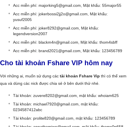
Acc miễn phí:
majorking5@gmail.com
, Mật khẩu: 55major55
Acc miễn phí:
jokerbossi2jj2o@gmail.com
, Mật khẩu:
yusuf2005
Acc miễn phí:
joker8292@gmail.com
, Mật khẩu:
legendversion2007
Acc miễn phí:
blackm4n@gmail.com
, Mật khẩu: thom4sbff
Acc miễn phí:
brand2021@gmail.com
, Mật khẩu: 123456789
Cho tài khoản Fshare VIP hôm nay
Với những ai, muốn sử dụng các
tài khoản Fshare Vip
thì có thể xem
qua và dùng các nick được chia sẻ ở bên dưới thử nhé.
Tài khoản:
zuvere8202@gmail.com
, mật khẩu: whoiam625
Tài khoản:
michael7920@gmail.com
, mật khẩu:
0234587412abc
Tài khoản:
prolite820@gmail.com
, mật khẩu: 123456789
Tài khoản:
annathomiwo@gmail.com
, mật khẩu: thoms0n658