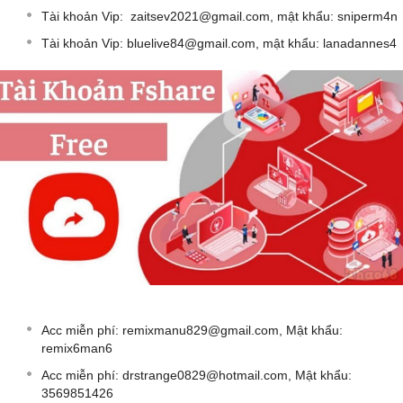
Tài khoản Vip:
zaitsev2021@gmail.com
, mật khẩu: sniperm4n
Tài khoản Vip:
bluelive84@gmail.com
, mật khẩu: lanadannes4
Acc miễn phí:
remixmanu829@gmail.com
, Mật khẩu:
remix6man6
Acc miễn phí:
drstrange0829@hotmail.com
, Mật khẩu:
3569851426