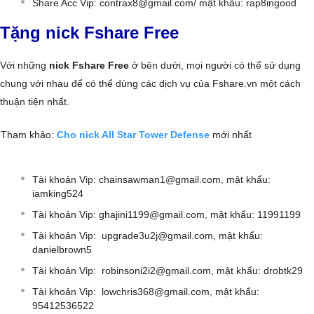
Share Acc Vip:
contrax8@gmail.com
/ mật khẩu: rap8ingood
Tặng nick Fshare Free
Với những
nick Fshare Free
ở bên dưới, mọi người có thể sử dụng
chung với nhau để có thể dùng các dịch vụ của Fshare.vn một cách
thuận tiện nhất.
Tham khảo:
Cho nick All Star Tower Defense
mới nhất
Tài khoản Vip:
chainsawman1@gmail.com
, mật khẩu:
iamking524
Tài khoản Vip:
ghajini1199@gmail.com
, mật khẩu: 11991199
Tài khoản Vip:
upgrade3u2j@gmail.com
, mật khẩu:
danielbrown5
Tài khoản Vip:
robinsoni2i2@gmail.com
, mật khẩu: drobtk29
Tài khoản Vip:
lowchris368@gmail.com
, mật khẩu:
95412536522