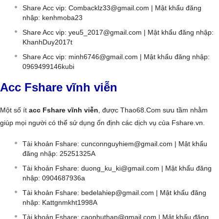
Share Acc vip:
Combacklz33@gmail.com
| Mật khẩu đăng
nhập: kenhmoba23
Share Acc vip:
yeu5_2017@gmail.com
| Mật khẩu đăng nhập:
KhanhDuy2017t
Share Acc vip:
minh6746@gmail.com
| Mật khẩu đăng nhập:
0969499146kubi
Acc Fshare vĩnh viễn
Một số ít
acc Fshare vĩnh viễn
, được Thao68.Com sưu tầm nhằm
giúp mọi người có thể sử dụng ổn định các dịch vụ của Fshare.vn.
Tài khoản Fshare:
cunconnguyhiem@gmail.com
| Mật khẩu
đăng nhập: 25251325A
Tài khoản Fshare:
duong_ku_ki@gmail.com
| Mật khẩu đăng
nhập: 0904687936a
Tài khoản Fshare:
bedelahiep@gmail.com
| Mật khẩu đăng
nhập: Kattgnmkht1998A
Tài khoản Fshare:
caonhuthap@gmail.com
| Mật khẩu đăng