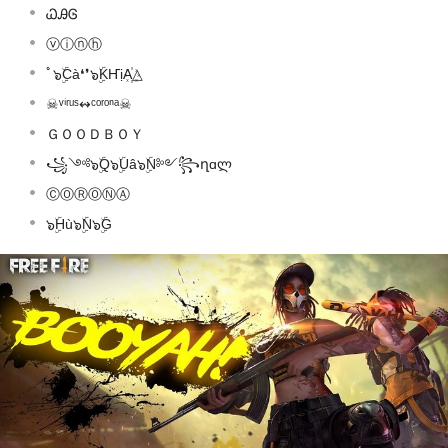
ᏇᎯᎶ
ⓥⓘⓝⓗ
ﾟ๖ۣۜCà❛❜๖ۣۜKҤịA꙰△
☠ᵛⁱʳᵘˢ↭ᶜᵒʳᵒⁿᵃ☠
ＧＯＯＤＢＯＹ
꧁༺๖ۣۜQ๖ۣۜUâ๖ۣۜN༻꧂ղɑლ
ⒸⓄⓇⓄⓃⒶ
๖ۣۜHù๖ۣۜN๖ۣۜG