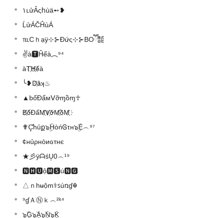
۱ʟửA͛ςհùä➻❥
ĹửÁČĤùÁ
℡Cｈạÿ⊹⊱Đứς⊹⊱BOཽ㍿
✌à🆃Ĥếà︵⁹⁴
àT҉H҉ếà
╰❥D҉ảʞ♨
▲bốĐấмᐯỡɱồɱ☥
B҉ốĐấM҉V҉ỡM҉ồM҉
✟C͓̽hủք๖ۣۜHòńᎶτн๖ۣۜE︵⁹⁷
¢нủρнòиɢтнє
★彡ÿᗩśU͙0︵¹⁹
🅽🅷🆄ộ🅼🆂ú🅽🅶
△ｎhʉộm⚕ꜱúռɠ☬
⁹ɠＡⓃｋ︵²ᵏ⁴
๖ۣۜG๖ۣۜA๖ۣۜN๖ۣۜK