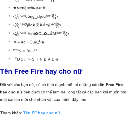
♚мẹᴅặɴcâɴмᴀᴘ☠
꧁༺ςôηɠ_ςɧúα༻꧂
꧁༺ɧắς❦☠️❦Áɱ༻꧂
꧁༺ℳℴท✿Շạ✿ℒắℳ༻꧂
❖︵Ác丶Quỷ彡★
ᴾᴿᴼシкнóι︵⁹⁹
『ĐＱ』➣ＳＩＮＢＡＤ☣
Tên Free Fire hay cho nữ
Đối với các bạn nữ, có cá tính mạnh mẽ thì những cái
tên Free Fire
hay cho nữ
bên dưới có thể làm hài lòng tất cả các bạn khi muốn tìm
một cái tên mới cho nhân vật của mình đấy nhé.
Tham khảo:
Tên FF hay cho nữ