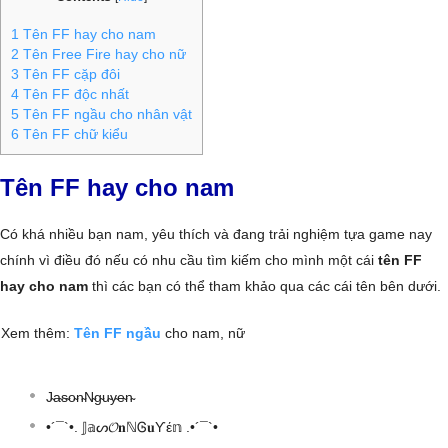
1
Tên FF hay cho nam
2
Tên Free Fire hay cho nữ
3
Tên FF cặp đôi
4
Tên FF độc nhất
5
Tên FF ngầu cho nhân vật
6
Tên FF chữ kiểu
Tên FF hay cho nam
Có khá nhiều bạn nam, yêu thích và đang trải nghiệm tựa game nay
chính vì điều đó nếu có nhu cầu tìm kiếm cho mình một cái
tên FF
hay cho nam
thì các bạn có thể tham khảo qua các cái tên bên dưới.
Xem thêm:
Tên FF ngầu
cho nam, nữ
J̴a̴s̴o̴n̴N̴g̴u̴y̴e̴n̴
•´¯`•. 𝕁𝕒ᔕ𝓞𝐧ℕᎶ𝐮Ƴέ𝕟 .•´¯`•