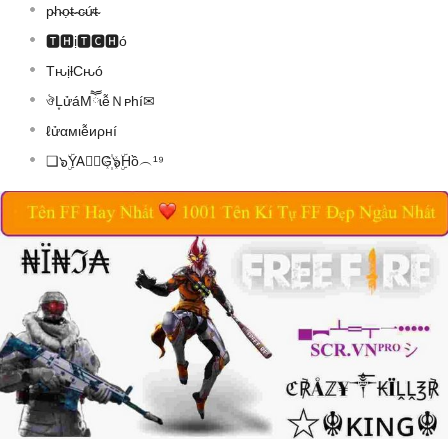
p̴h̴ọ̴t̴ ̴c̴ứ̴t̴
🆃🅷ị🆃🅲🅷ó
TԋịƚCԋó
ঔL͙ửáMཽɩễＮᴘhí✉
ℓửαмιễиρнí
❑๖ۣۜYA⃗🅽G꙰๖ۣۜHồ︵¹⁹