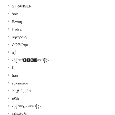
STRANGER
8bit
Rʌvɘŋ
Hydra
υηκηοωη
ℭ❍ℜ❍ղɑ
๖ۣۜT
꧁༺🅻🅸🅽🅷༻꧂
Շ
ℓιин
suᴘᴇʀмᴀɴ
ᴳᵒᵈ乡╰‿╯✈
๖ۣۜGà
꧁༺ʟιɴн༻꧂
๖ۣۜN๖ۣۜA๖ۣۜM