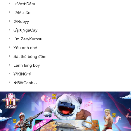
☞Vợ★Dâm
I’AM☞ßo
♔Rubyy
Ɠʂ★ƝgãƇây
I´m ZeryKurosu
Yêu anh nhé
Sát thủ bóng đêm
Lạnh lùng boy
¥*KING*¥
❖BộtCanɦ︵