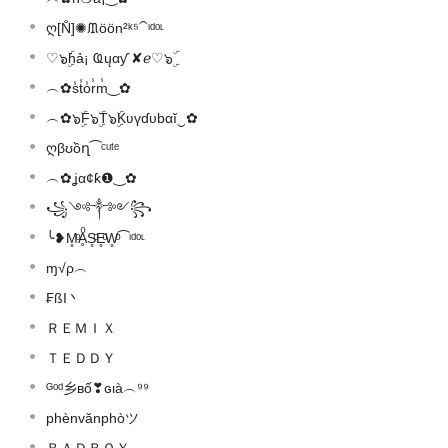
ღ[N̐]✺ᙢöön²ᵏ⁵⁀ᶦᵈᵒᶫ
♡๖ۣۜɦả¡ Ҩųαƴ ✘ℯ♡๖ۣۜ
︵✿s̾t̾o̾r̾m̾‿✿
︵✿๖ۣۜF๖ۣۜT๖ۣۜKʋүɗυbαĭ‿✿
ღβʊồղ⁀ᶜᵘᵗᵉ
︵✿ʝα¢ƙ❶‿✿
꧁༺༒༻꧂
╰❥M̥ͦḀͦS̥ͦE̥ͦW̥ͦ⁀ᶦᵈᵒᶫ
ɱ√ρ︵
₣ßI丶
ＲＥＭＩＸ
ＴＥＤＤＹ
ᴳᵒᵈ乡вố❣ɢιà︵⁹⁹
phènvănphòツ
ＢＡＤＢＯＹ