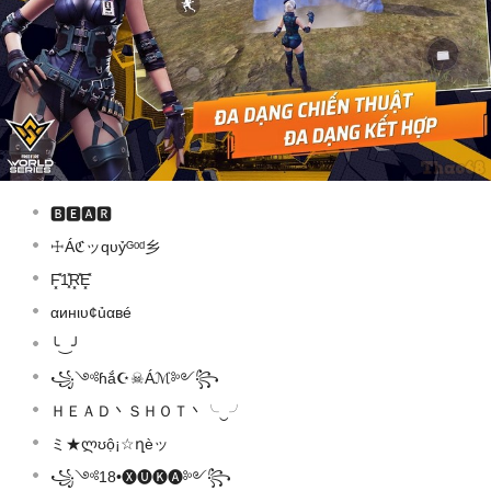
🅱🅴🅰🆁
☩Áℭッqυỷᴳᵒᵈ乡
F͓̽1͓̽R͓̽E͓̽
αинιυ¢ủαвé
╰‿╯
꧁༺ɦắ☪☠Áℳ༻꧂
ＨＥＡＤ丶ＳＨＯＴ丶╰‿╯
ミ★ლʊộ¡☆ղèッ
꧁༺18•🅧🅤🅚🅐༻꧂