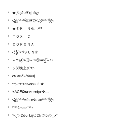
★彡çáօ❦ղհỏღ
꧁༺ÁⒸ❦ⓆⓊỷ༻꧂
★彡ＫＩＮＧ︵²ᵏ³
ＴＯＸＩＣ
ＣＯＲＯＮＡ
꧁༺ＳＵＮ♕
︵¹⁶๖ۣۜCậⓊ︵✰Ⓥàńg̲̅︵⁹⁹
ッ☠️晚上☠️࿐
єммυốиℓáι¢нị
ᵛᶰシ•т•ᴀssᴀssιɴミ★
๖ACE✪ɴᴇvᴇʀ๖ۣۜᴅιᴇ❖︵
꧁༺мèσ๖¢σи๖༻꧂
ᴾᴿᴼシ×××™♆
*•.¸♡ℭứʊ-ƙղ❍ℭƙ-ℜồ¡♡¸.•*