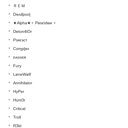
ＲＥＭ
Dɘʌɗpooɭ
★Alpha★♆ Pөѕєїԁөи ♆
Deton4tOr
Рэяғэст
Coɱpɭɘx
ᴅᴀɢɢᴇʀ
Fury
LøneWølf
Annihilator
HyPer
Hunt3r
Critical
Troll
R3kt