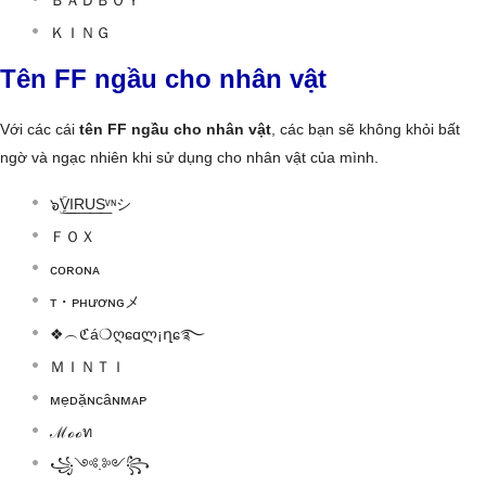
ＫＩＮＧ
Tên FF ngầu cho nhân vật
Với các cái
tên FF ngầu cho nhân vật
, các bạn sẽ không khỏi bất
ngờ và ngạc nhiên khi sử dụng cho nhân vật của mình.
๖ۣۜV͟I͟R͟U͟S͟ᵛᶰシ
ＦＯＸ
coʀoɴᴀ
т・ᴘнươɴԍメ
❖︵ℭá❍ღɕɑლ¡ղɕ࿐
ＭＩＮＴＩ
мẹᴅặɴcâɴмᴀᴘ
ℳℴℴท
꧁༺.༻꧂