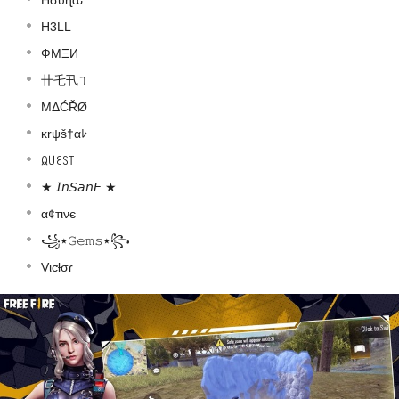
H3LL
ФMΞИ
卄乇卂ㄒ
ΜΔĆŘØ
κrψš†αﾚ
ꆰ꒤ꏂꇙ꓄
★ 𝘐𝘯𝘚𝘢𝘯𝘌 ★
α¢тινє
꧁٭𝙶𝚎𝚖𝚜٭꧂
Vιƈƚσɾ