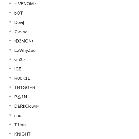
~ VENOM ~
bOT
Dɘvɩɭ
𝓣𝓻𝓸𝓳𝓪𝓷
•D3MON•
ExWhyZed
vɩp3ʀ
ICE
R00K1E
TR1GGER
P么1N
ĐàRkÇlöwn•
sʜot
T1tan
KNIGHT