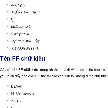
๛Çɦíρツ
✟๖ۣۜLão̸❒ýêṵ̃❒๖²⁴ʱ
B͜͡
нảιQuᴀʏxᴇ<3
☪ôทջ☪ɦúα
꧁༺ℒ¡ทɦ༻꧂
★彡C͚O͚R͚O͚N͚A͚彡★
Tên FF chữ kiểu
Các cái
tên FF chữ kiểu
, đang rất thịnh hành và được nhiều bạn trẻ
yêu thích đấy nhé chính vì thế tại sao các bạn lại không dùng chứ nhĩ?
ĐɆ₳₮Ⱨ
𝕄𝕣𝕌𝕟𝕜𝕟𝕠𝕨𝕟
𝓕3𝓐𝓡
Hσυɳԃ