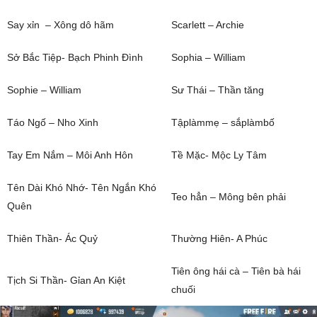
Say xỉn – Xông dô hãm
Scarlett – Archie
Sở Bắc Tiệp- Bạch Phinh Đình
Sophia – William
Sophie – William
Sư Thái – Thần tăng
Táo Ngố – Nho Xinh
Tậplàmmẹ – sắplàmbố
Tay Em Nắm – Môi Anh Hôn
Tề Mặc- Mộc Ly Tâm
Tên Dài Khó Nhớ- Tên Ngắn Khó
Teo hẳn – Mông bên phải
Quên
Thiên Thần- Ác Quỷ
Thường Hiên- A Phúc
Tiên ông hái cà – Tiên bà hái
Tịch Si Thần- Gỉan An Kiệt
chuối