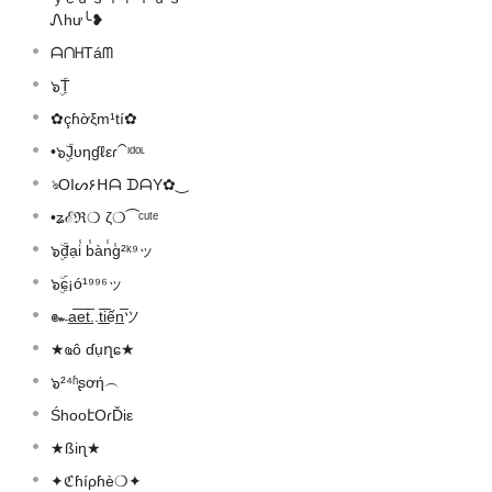
Ꮑhư╰❥
ᗩᑎᕼTáᗰ
๖ۣۜT
✿çɦờξm¹tí✿
•๖ۣۜJυηɠℓεɾ⁀ᶦᵈᵒᶫ
ঌOIᔕ۶ᕼᗩ ᗪᗩY✿‿
•ʑℰℜ❍ ζ❍⁀ᶜᵘᵗᵉ
๖ۣۜđại̾ b̾àn̾g̾²ᵏ⁹ッ
๖ۣۜɕ¡ó¹⁹⁹⁶ッ
๛a̲̅e̲̅t̲̅..t̲̅i̲̅ến̲̅ツ
★ҩô ɗụղɕ★
๖²⁴ʱʂơή︵
ŚhooէOɾĎiε
★ßiɳ★
✦ℭɦíρɦè❍✦