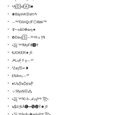
⁸A͟🄳ìɗ🄰Ś■
♚BáɲhKⓔണ✎
︵²ᵏ³DũńG͚□FⓡA҉ռk™
࿐нắ©✠áɱ★
✿Dävį🅂︵²ᵏ⁴HｕY͙₠
꧁༺MýFꂦ🆇☤
₠JOKER★彡
☭LuF͙Ｆу︵⁹³
³Zør̰̃ⓞ➻❥
£N4m¡︵²⁰
ᴥU๖ۣۜS๖ۣۜOp๖ۣۜP
ッSђɑN͙Ⓚ⁂
꧁༺☪ô-ℳ¡ų༻꧂
๖ۣۜҨž乡Á🅒↭🅠🅤Ỷ★彡
꧁༺ɢấυ❖мậρ༻꧂