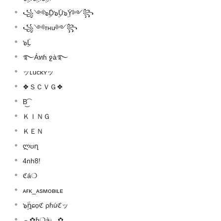
꧁༺๖ۣۜD๖ۣۜU๖ۣۜY༻꧂
꧁༺тнư༻꧂
๖ۣۜL
࿐Áทɦ ջà࿐
ッʟucκʏッ
❖ＳＣＶＧ❖
B͜͡
ＫＩＮＧ
ＫＥＮ
ლʊղ
4nh8!
ℭá❍
ᴀғκ_ᴀsмoʙιʟᴇ
๖ۣۜղɕọℭ ρɦúℭッ
︵✿ɦ❍à¡‿✿