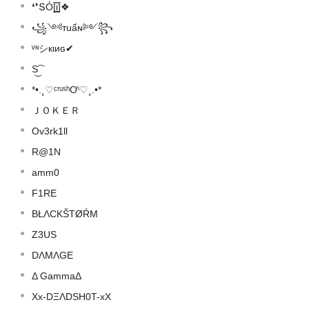
❛❜ՏÓ[̲̅i̲̅]❖
꧁༺тuấɴ༻꧂
ᵛᶰシкιиɢ✔
S͜͡
*•.¸♡ᶜʳᵘˢʰƠⁱ♡¸.•*
ＪＯＫＥＲ
Ov3rk1ll
R@1N
amm0
F1RE
BŁΛCKŠTØŔM
Z3US
DΛMΛGE
Δ GammaΔ
Xx-DΞΛDSH0T-xX