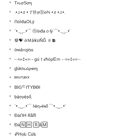
TԋợSơɳ
.•♫•♬• 𝓣卄ợⓢơℕ •♬•♫•.
ᑎóIđạOᒪý
`•.,¸¸,.•´¯ ⓝóιđạｏlý ¯`•.,¸¸,.•´
💀💝 ờＭâ¥zίŇĞ ♕💲
ờʍâʏʐɨռɢ
-·=»‡«=·- gúｔ𝐜ħóρᗴｍ -·=»‡«=·-
ɠúƚƈԋóρҽɱ
ᴮᴵᴳᶜᴵᵀʸᴮᴼᴵ
BIGᄃIƬYBӨI
b͎á͎n͎v͎é͎s͎ố͎
`•.,¸¸,.•´¯ 𝓫áη𝓋é𝐬ố ¯`•.,¸¸,.•´
Đáᑎᕼ ᖇắᗰ
Đá🄽🄷 🅁ắ🄼
ᕵᕼọᖶ ᑢứᖶ