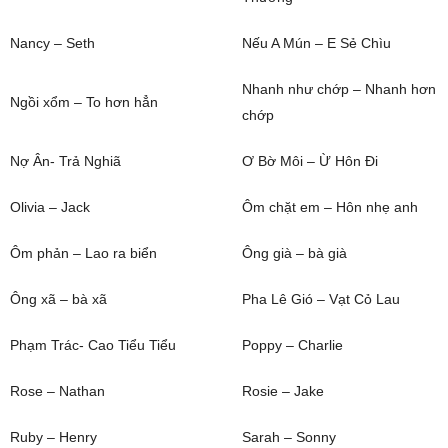
Nancy – Seth
Nếu A Mún – E Sẻ Chìu
Nhanh như chớp – Nhanh hơn
Ngồi xổm – To hơn hẳn
chớp
Nợ Ân- Trả Nghiã
Ơ Bờ Môi – Ừ Hôn Đi
Olivia – Jack
Ôm chặt em – Hôn nhẹ anh
Ôm phản – Lao ra biển
Ông già – bà già
Ông xã – bà xã
Pha Lê Gió – Vạt Cỏ Lau
Phạm Trác- Cao Tiểu Tiểu
Poppy – Charlie
Rose – Nathan
Rosie – Jake
Ruby – Henry
Sarah – Sonny