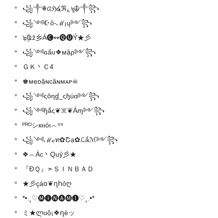
꧁༒☬ᤂℌ໔ℜ؏ৡ☬༒꧂
꧁༺☪ô-ℳ¡ų༻꧂
๖ۣۜҨž乡Á🅒↭🅠🅤Ỷ★彡
꧁༺ɢấυ❖мậρ༻꧂
ＧＫ丶Ｃ4
♚мẹᴅặɴcâɴмᴀᴘ☠
꧁༺ςôηɠ_ςɧúα༻꧂
꧁༺ɧắς❦☠️❦Áɱ༻꧂
ᴾᴿᴼシкнóι︵⁹⁹
꧁༺ℳℴท✿Շạ✿ℒắℳ༻꧂
❖︵Ác丶Quỷ彡★
『ĐＱ』➣ＳＩＮＢＡＤ
★彡çáօ❦ղհỏღ
*•.¸♡🅜🅘🅝🅐🅜🅘♡¸.•*
ミ★ლʊộ¡❖ղèッ