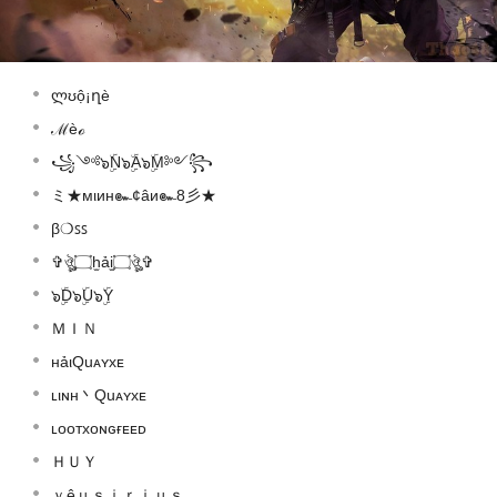
ლʊộ¡ղè
ℳèℴ
꧁༺๖ۣۜN๖ۣۜA๖ۣۜM༻꧂
ミ★мιин๛¢âи๛8彡★
β❍ꜱꜱ
✞ঔৣ۝h̫ải̫۝ঔৣ✞
๖ۣۜD๖ۣۜU๖ۣۜY
ＭＩＮ
нảιQuᴀʏxᴇ
ʟιɴн丶Quᴀʏxᴇ
ʟᴏᴏᴛxᴏɴɢғᴇᴇᴅ
ＨＵＹ
ｙêｕｓｉｒｉｕｓ