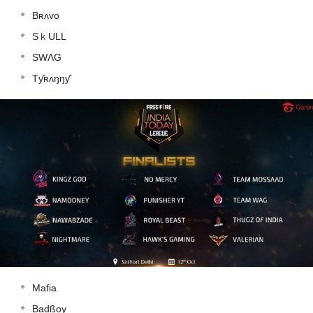
Bʀʌvo
SｋULL
SWΛG
Tƴʀʌŋŋƴ
Mafia
Badßoy