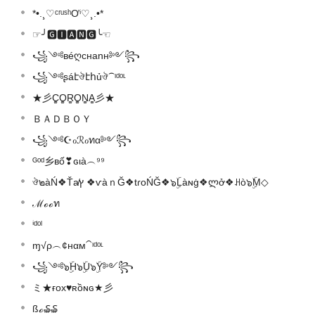
*•.¸♡ᶜʳᵘˢʰƠⁱ♡¸.•*
☞╯🅶🅸🅰🅽🅶╰☜
꧁༺вéღcнanн༻꧂
꧁༺ʂáէঔէհủঔ⁀ᶦᵈᵒᶫ
★彡C͚O͚R͚O͚N͚A͚彡★
ＢＡＤＢＯＹ
꧁༺☪ℴℛℴทα༻꧂
ᴳᵒᵈ乡вố❣ɢιà︵⁹⁹
ঔ๒àŃ❖Ťa̸ץ ❖ѵàｎĞ❖tɾoŃĞ❖๖ۣۜLàɴġ❖ლở❖ꃅò๖ۣۜM◇
ℳℴℴท
ⁱᵈᵒˡ
ɱ√ρ︵¢нαм⁀ᶦᵈᵒᶫ
꧁༺๖ۣۜH๖ۣۜU๖ۣۜY༻꧂
ミ★ғox♥️ʀồɴԍ★彡
ßℴ₷₷