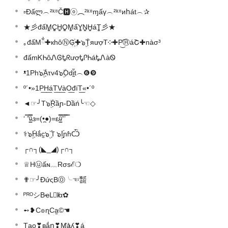
▫Đấლ︵²ᵏ⁸Č🅷ⓞ︵²ᵏ⁸ɱấγ︵²ᵏ⁸иհát︵✰
★彡đấM͚C͚H͚O͚M͚ấY͚N͚H͚áT͚彡★
｡đấMྂ✚кhôⓃG꙰✚๖ۣۜTяượT༶✚P͜͡ⒽáՇ✚nàσ³
đấmᏦᏂôᏁᎶᎿᖇượᎿᎵᏂáᎿᏁàᏫ
ᵜ1Ph๖ۣۜAτv4๖ۣۜOdḭ̃t︵❻❾
º´•»1P͟H͟áT͟V͟àO͟đíT͟«•´º
◄☞╯T๖ۣۜRầɲ-Dầń╰☜◇
‘ ̿’\̵͇̿̿\з=(•̪●)=ε/̵͇̿̿/’̿’̿ ̿
⚕๖ۣۜHắc̫๖ۣۜＴ๖ۣۜIɲɦѼ
┌∩┐(◣_◢)┌∩┐
♕Hⓤấɴ﹏Rσsℰ❍
✟☞╯ĐứςBⓄ╰☜㍿
ᴾᴿᴼシBҽL⃟l̸α✿
➻❥C๏ɳCa̫©☚
Tąo❣вắղ❣M҉àʎ❣á