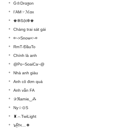
Ġ♔Drαჟon
I’AM☞ℳαx
♚✼ßột✼♚
Chàng trai sát gái
¤~>Snow<~¤
RmT-ĐầuTo
Chính là anh
@Po~SoaiCa~@
Nhà anh giàu
Anh cô đơn quá
Anh vẫn FA
✰ℜamie‿⁂
Ny☆⊙S
♜︵TwiLight
๖ۣۜRᶤℵ﹏❖