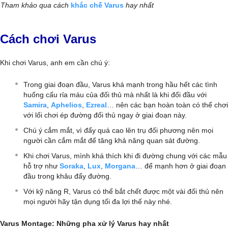
Tham khảo qua cách
khắc chế Varus
hay nhất
Cách chơi Varus
Khi chơi Varus, anh em cần chú ý:
Trong giai đoạn đầu, Varus khá mạnh trong hầu hết các tình
huống cấu rỉa máu của đối thủ mà nhất là khi đối đầu với
Samira
,
Aphelios
,
Ezreal
… nên các bạn hoàn toàn có thể chơi
với lối chơi ép đường đối thủ ngay ở giai đoạn này.
Chú ý cắm mắt, vì đẩy quá cao lên trụ đối phương nên mọi
người cần cắm mắt để tăng khả năng quan sát đường.
Khi chơi Varus, mình khá thích khi đi đường chung với các mẫu
hỗ trợ như
Soraka
,
Lux
,
Morgana
… để mạnh hơn ở giai đoạn
đầu trong khâu đẩy đường.
Với kỹ năng R, Varus có thể bắt chết được một vài đối thủ nên
mọi người hãy tận dụng tối đa lợi thế này nhé.
Varus Montage: Những pha xử lý Varus hay nhất