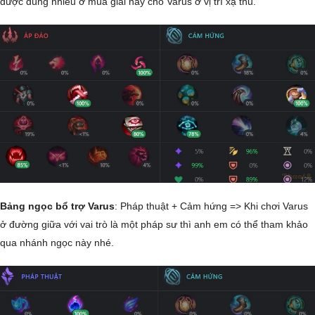
được dùng nhiều ở mùa giải này cho Varus ở vị trí xạ thủ.
Bảng ngọc bổ trợ Varus
: Pháp thuật + Cảm hứng => Khi chơi Varus
ở đường giữa với vai trò là một pháp sư thì anh em có thể tham khảo
qua nhánh ngọc này nhé.