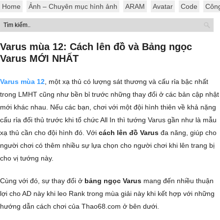
Home
Ảnh – Chuyên mục hình ảnh
ARAM
Avatar
Code
Côn
Varus mùa 12: Cách lên đồ và Bảng ngọc
Varus MỚI NHẤT
Varus mùa 12
, một xạ thủ có lượng sát thương và cấu rỉa bậc nhất
trong LMHT cũng như bền bỉ trước những thay đổi ở các bản cập nhật
mới khác nhau. Nếu các bạn, chơi với một đội hình thiên về khả nặng
cấu rỉa đối thủ trước khi tổ chức All In thì tướng Varus gần như là mẫu
xạ thủ cần cho đội hình đó. Với
cách lên đồ Varus
đa năng, giúp cho
người chơi có thêm nhiều sự lựa chọn cho người chơi khi lên trang bị
cho vị tướng này.
Cùng với đó, sự thay đổi ở
bảng ngọc Varus
mang đến nhiều thuận
lợi cho AD này khi leo Rank trong mùa giải này khi kết hợp với những
hướng dẫn cách chơi của Thao68.com ở bên dưới.