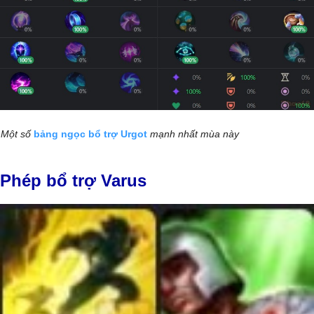
Một số
bảng ngọc bổ trợ Urgot
mạnh nhất mùa này
Phép bổ trợ Varus