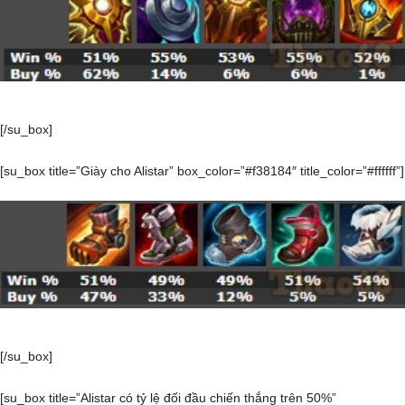
[/su_box]
[su_box title=”Giày cho Alistar” box_color=”#f38184″ title_color=”#ffffff”]
[/su_box]
[su_box title=”Alistar có tỷ lệ đối đầu chiến thắng trên 50%”