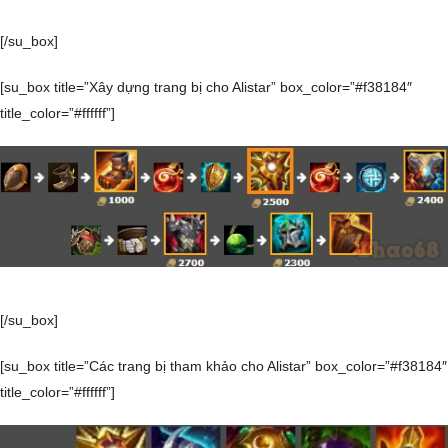
[/su_box]
[su_box title=”Xây dựng trang bị cho Alistar” box_color=”#f38184″
title_color=”#ffffff”]
[/su_box]
[su_box title=”Các trang bị tham khảo cho Alistar” box_color=”#f38184″
title_color=”#ffffff”]