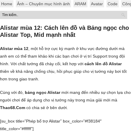
Home
Ảnh – Chuyên mục hình ảnh
ARAM
Avatar
Code
Côn
Alistar mùa 12: Cách lên đồ và Bảng ngọc cho
Alistar Top, Mid mạnh nhất
Alistar mùa 12
, một hỗ trợ cực kỳ mạnh ở khu vực đường dưới mà
anh em có thể tham khảo khi các bạn chơi ở vị trí Support trong đội
hình. Với chất tướng đã chày cối, kết hợp với
cách lên đồ Alistar
thiên về khả năng chống chịu, hồi phục giúp cho vị tướng này bơi tốt
hơn trong giao tranh.
Cùng với đó,
bảng ngọc Alistar
mới mang đến nhiều sự chọn lựa cho
người chơi để áp dụng cho vị tướng này trong mùa giải mới mà
Thao68.Com
có chia sẻ ở bên dưới.
[su_box title=”Phép bổ trợ Alistar” box_color=”#f38184″
title_color=”#ffffff”]