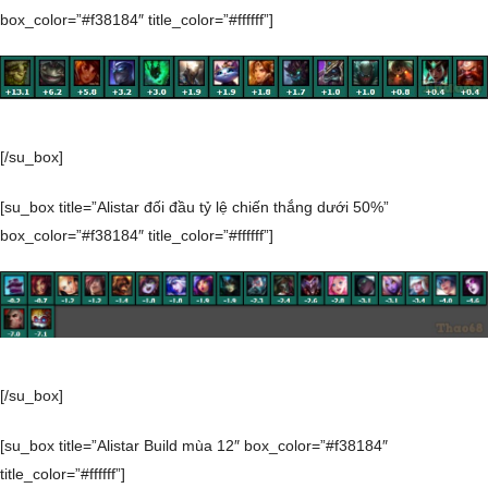
box_color=”#f38184″ title_color=”#ffffff”]
[/su_box]
[su_box title=”Alistar đối đầu tỷ lệ chiến thắng dưới 50%”
box_color=”#f38184″ title_color=”#ffffff”]
[/su_box]
[su_box title=”Alistar Build mùa 12″ box_color=”#f38184″
title_color=”#ffffff”]