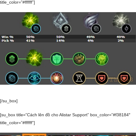
title_color=”#ffffff”]
[/su_box]
[su_box title=”Cách lên đồ cho Alistar Support” box_color=”#f38184″
title_color=”#ffffff”]