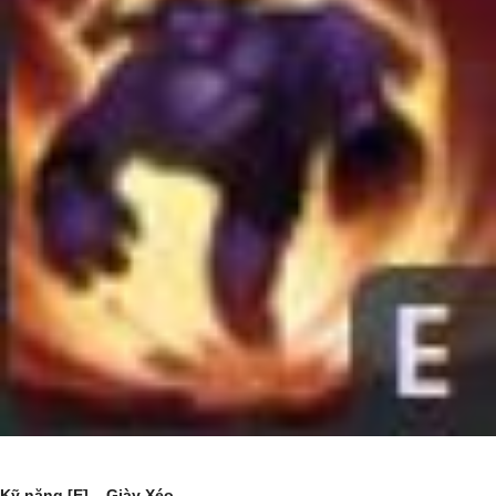
Kỹ năng [E] – Giày Xéo