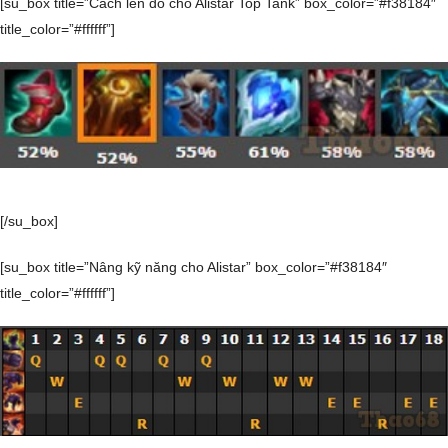
[su_box title=”Cách lên đồ cho Alistar Top Tank” box_color=”#f38184″
title_color=”#ffffff”]
[/su_box]
[su_box title=”Nâng kỹ năng cho Alistar” box_color=”#f38184″
title_color=”#ffffff”]