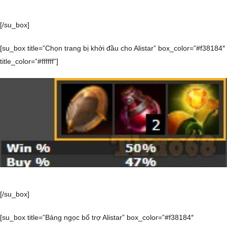
[/su_box]
[su_box title=”Chọn trang bị khởi đầu cho Alistar” box_color=”#f38184″
title_color=”#ffffff”]
[/su_box]
[su_box title=”Bảng ngọc bổ trợ Alistar” box_color=”#f38184″