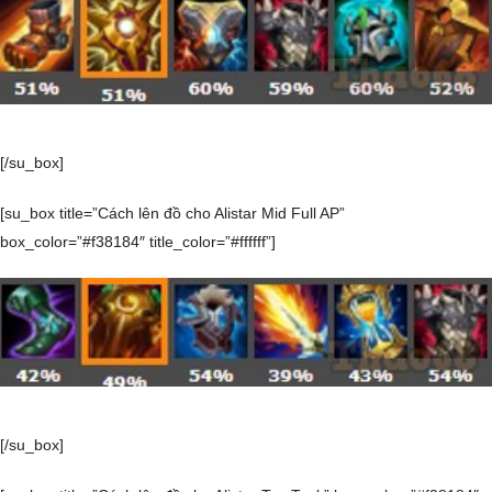
[/su_box]
[su_box title=”Cách lên đồ cho Alistar Mid Full AP”
box_color=”#f38184″ title_color=”#ffffff”]
[/su_box]