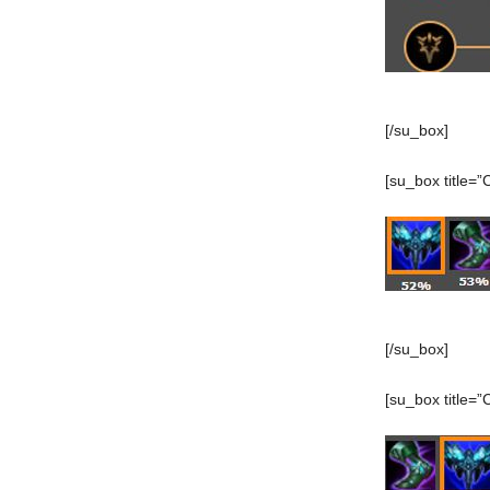
[/su_box]
[su_box title=”
[/su_box]
[su_box title=”