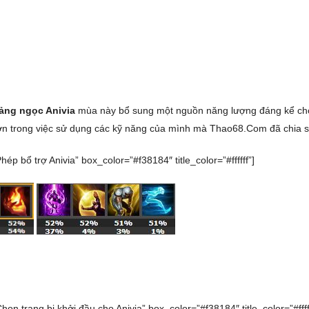
ảng ngọc Anivia
mùa này bổ sung một nguồn năng lượng đáng kể cho
ơn trong việc sử dụng các kỹ năng của mình mà Thao68.Com đã chia s
Phép bổ trợ Anivia” box_color=”#f38184″ title_color=”#ffffff”]
Chọn trang bị khởi đầu cho Anivia” box_color=”#f38184″ title_color=”#fffff