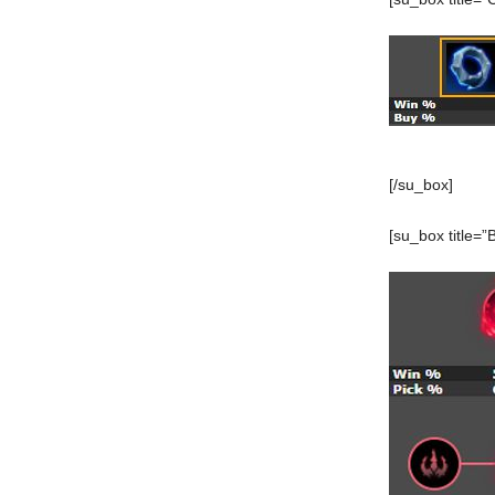
[/su_box]
[su_box title=”