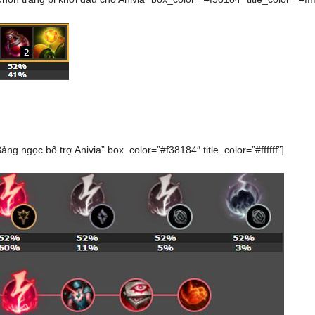
Bảng ngọc bổ trợ Anivia” box_color=”#f38184″ title_color=”#ffffff”]