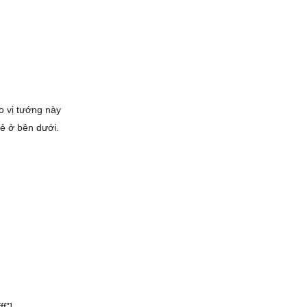
 vị tướng này
ẻ ở bên dưới.
f”]