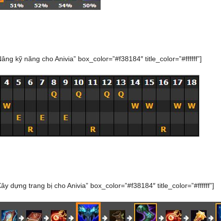
Nâng kỹ năng cho Anivia” box_color=”#f38184″ title_color=”#ffffff”]
Xây dựng trang bị cho Anivia” box_color=”#f38184″ title_color=”#ffffff”]