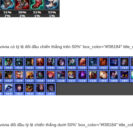
Anivia có tỷ lệ đối đầu chiến thắng trên 50%” box_color=”#f38184″ title_co
Anivia đối đầu tỷ lệ chiến thắng dưới 50%” box_color=”#f38184″ title_color