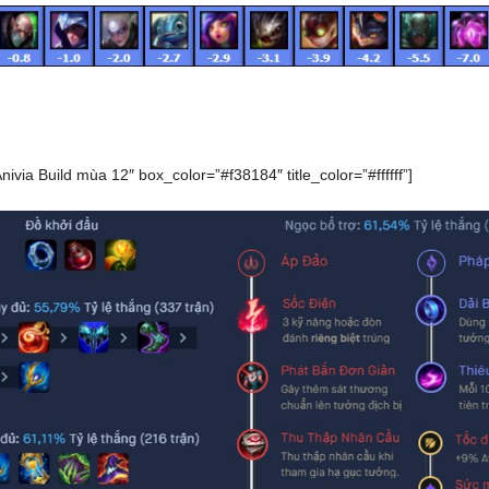
Anivia Build mùa 12″ box_color=”#f38184″ title_color=”#ffffff”]