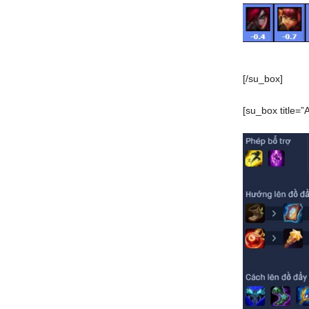
[/su_box]
[su_box title=”