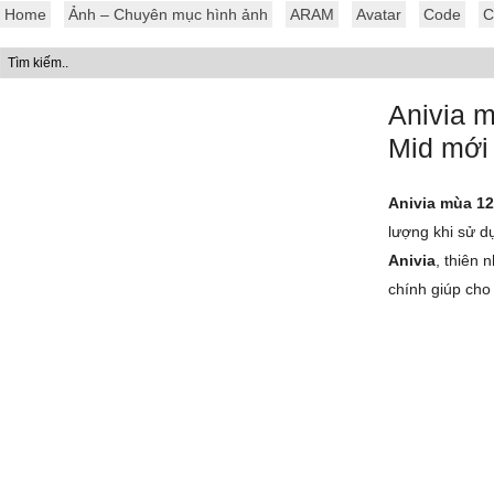
Home
Ảnh – Chuyên mục hình ảnh
ARAM
Avatar
Code
C
Anivia m
Mid mới
Anivia mùa 12
lượng khi sử d
Anivia
, thiên 
chính giúp cho