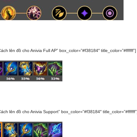
Cách lên đồ cho Anivia Full AP” box_color=”#f38184″ title_color=”#ffffff”]
Cách lên đồ cho Anivia Support” box_color=”#f38184″ title_color=”#ffffff”