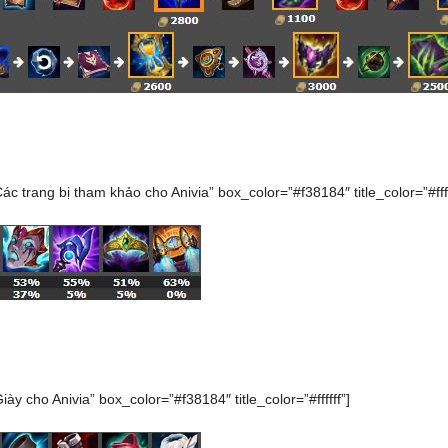
Các trang bị tham khảo cho Anivia” box_color=”#f38184″ title_color=”#ffff
Giày cho Anivia” box_color=”#f38184″ title_color=”#ffffff”]