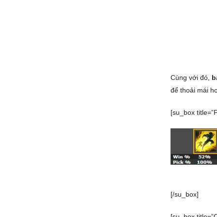
Cùng với đó,
b
để thoải mái h
[su_box title=”
[/su_box]
[su_box title=”