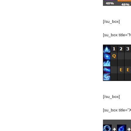
[/su_box]
[su_box title=”
[/su_box]
[su_box title=”