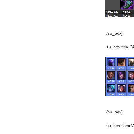
[/su_box]
[su_box title=”
[/su_box]
[su_box title=”