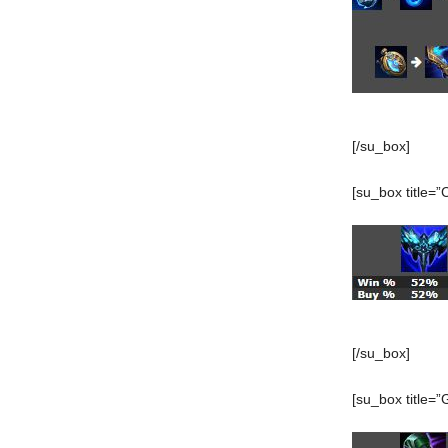
[/su_box]
[su_box title=”
[/su_box]
[su_box title=”