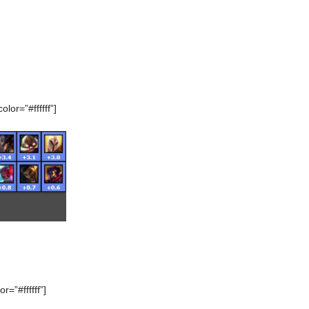
lor=”#ffffff”]
=”#ffffff”]