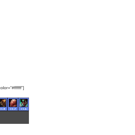
lor=”#ffffff”]