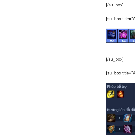
[/su_box]
[su_box title=”
[/su_box]
[su_box title=”