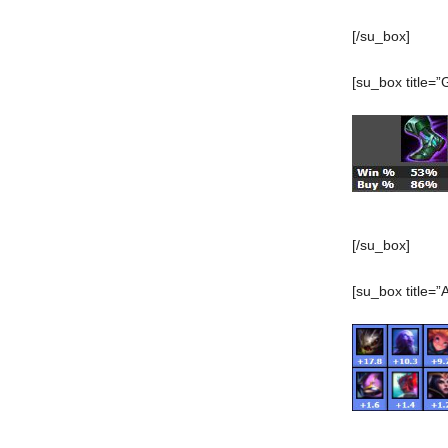
[/su_box]
[su_box title=”
[/su_box]
[su_box title=”