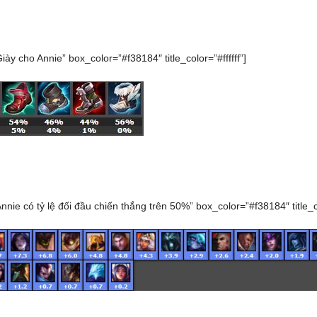
Giày cho Annie” box_color=”#f38184″ title_color=”#ffffff”]
Annie có tỷ lệ đối đầu chiến thắng trên 50%” box_color=”#f38184″ title_co