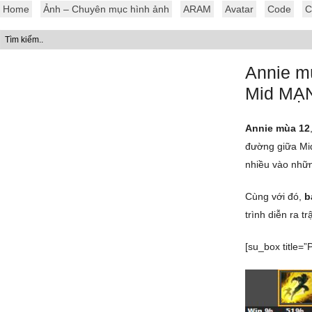
Home
Ảnh – Chuyên mục hình ảnh
ARAM
Avatar
Code
C
Annie mù
Mid MẠN
Annie mùa 12
đường giữa Mid
nhiều vào nhữn
Cùng với đó,
b
trình diễn ra 
[su_box title=”