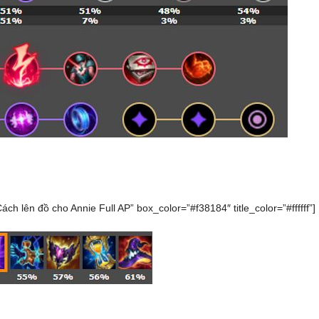
Cách lên đồ cho Annie Full AP” box_color=”#f38184″ title_color=”#ffffff”]