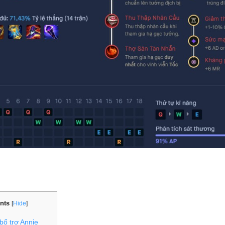
nts
[
Hide
]
ổ trợ Annie