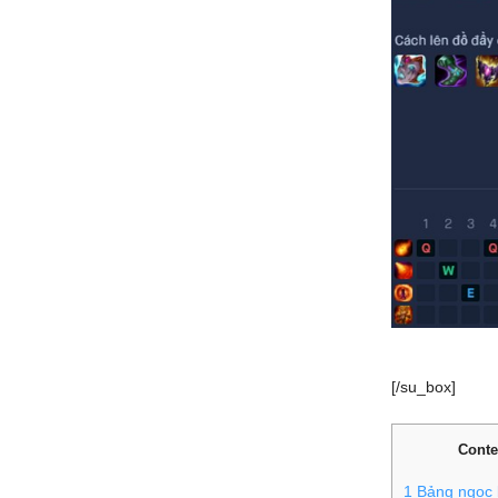
[/su_box]
Conte
1
Bảng ngọc b