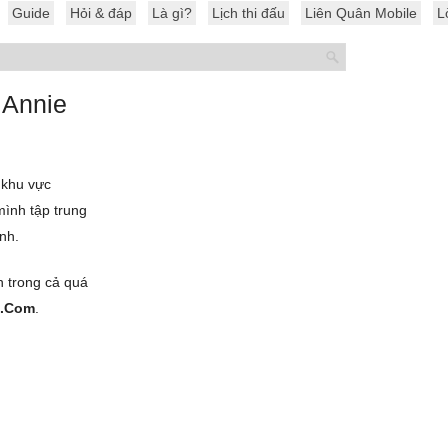
Guide
Hỏi & đáp
Là gì?
Lịch thi đấu
Liên Quân Mobile
L
 Annie
 khu vực
mình tập trung
nh.
n trong cả quá
8.Com
.