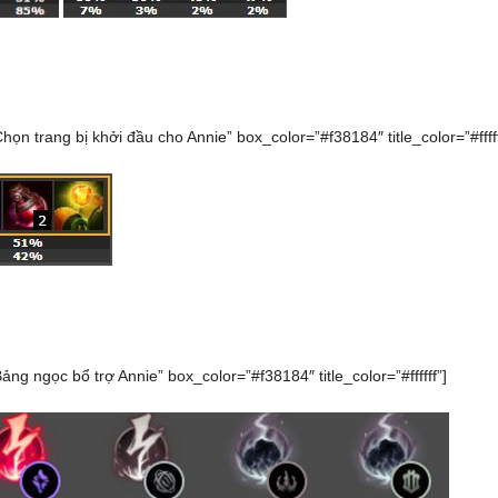
Chọn trang bị khởi đầu cho Annie” box_color=”#f38184″ title_color=”#fffff
Bảng ngọc bổ trợ Annie” box_color=”#f38184″ title_color=”#ffffff”]