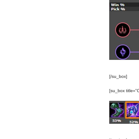
[/su_box]
[su_box title=”