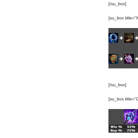
[/su_box]
[su_box title=”
[/su_box]
[su_box title=”