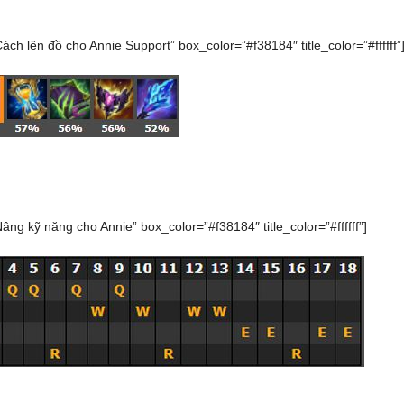
Cách lên đồ cho Annie Support” box_color=”#f38184″ title_color=”#ffffff”
Nâng kỹ năng cho Annie” box_color=”#f38184″ title_color=”#ffffff”]