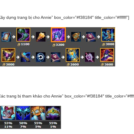
Xây dựng trang bị cho Annie” box_color=”#f38184″ title_color=”#ffffff”]
Các trang bị tham khảo cho Annie” box_color=”#f38184″ title_color=”#ffff