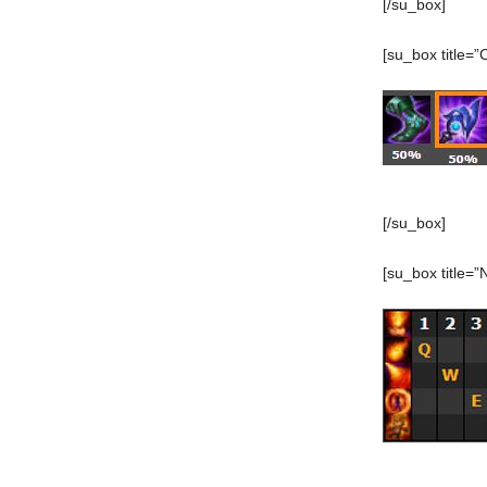
[/su_box]
[su_box title=”
[/su_box]
[su_box title=”