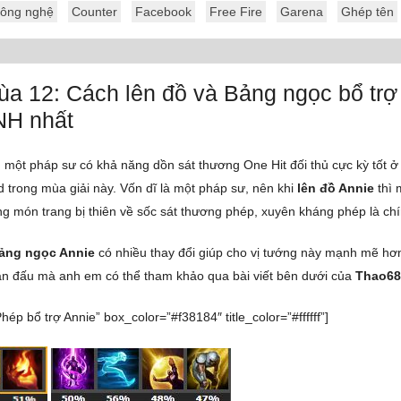
ông nghệ
Counter
Facebook
Free Fire
Garena
Ghép tên
a 12: Cách lên đồ và Bảng ngọc bổ trợ
H nhất
, một pháp sư có khả năng dồn sát thương One Hit đối thủ cực kỳ tốt ở
 trong mùa giải này. Vốn dĩ là một pháp sư, nên khi
lên đồ Annie
thì 
g món trang bị thiên về sốc sát thương phép, xuyên kháng phép là chí
ảng ngọc Annie
có nhiều thay đổi giúp cho vị tướng này mạnh mẽ hơ
trận đấu mà anh em có thể tham khảo qua bài viết bên dưới của
Thao6
Phép bổ trợ Annie” box_color=”#f38184″ title_color=”#ffffff”]