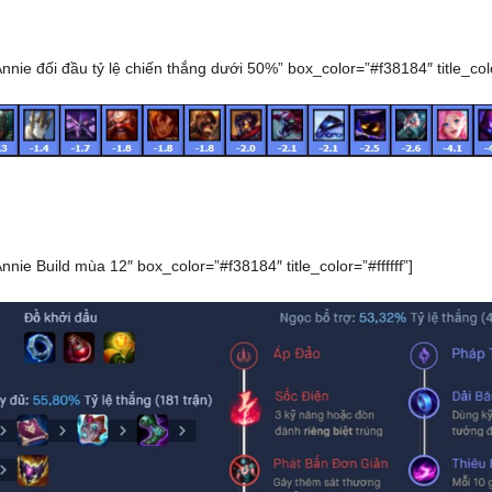
Annie đối đầu tỷ lệ chiến thắng dưới 50%” box_color=”#f38184″ title_color
Annie Build mùa 12″ box_color=”#f38184″ title_color=”#ffffff”]