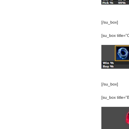
[/su_box]
[su_box title=”
[/su_box]
[su_box title=”