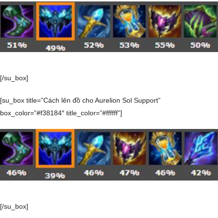
[/su_box]
[su_box title=”Cách lên đồ cho Aurelion Sol Support”
box_color=”#f38184″ title_color=”#ffffff”]
[/su_box]