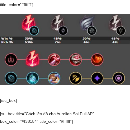
title_color=”#ffffff”]
[/su_box]
[su_box title=”Cách lên đồ cho Aurelion Sol Full AP”
box_color=”#f38184″ title_color=”#ffffff”]