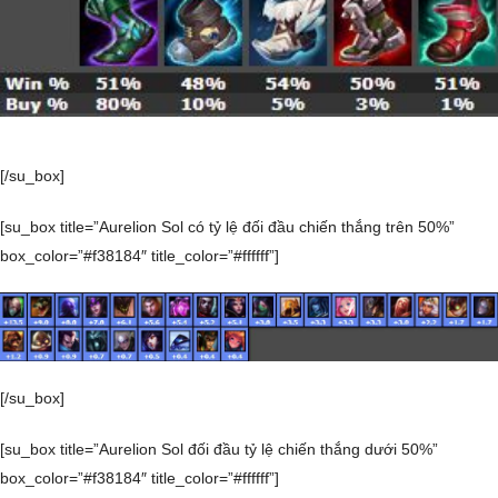
[/su_box]
[su_box title=”Aurelion Sol có tỷ lệ đối đầu chiến thắng trên 50%”
box_color=”#f38184″ title_color=”#ffffff”]
[/su_box]
[su_box title=”Aurelion Sol đối đầu tỷ lệ chiến thắng dưới 50%”
box_color=”#f38184″ title_color=”#ffffff”]