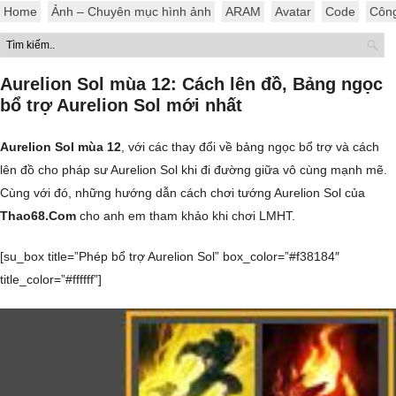
Home
Ảnh – Chuyên mục hình ảnh
ARAM
Avatar
Code
Côn
Aurelion Sol mùa 12: Cách lên đồ, Bảng ngọc
bổ trợ Aurelion Sol mới nhất
Aurelion Sol mùa 12
, với các thay đổi về bảng ngọc bổ trợ và cách
lên đồ cho pháp sư Aurelion Sol khi đi đường giữa vô cùng mạnh mẽ.
Cùng với đó, những hướng dẫn cách chơi tướng Aurelion Sol của
Thao68.Com
cho anh em tham khảo khi chơi LMHT.
[su_box title=”Phép bổ trợ Aurelion Sol” box_color=”#f38184″
title_color=”#ffffff”]