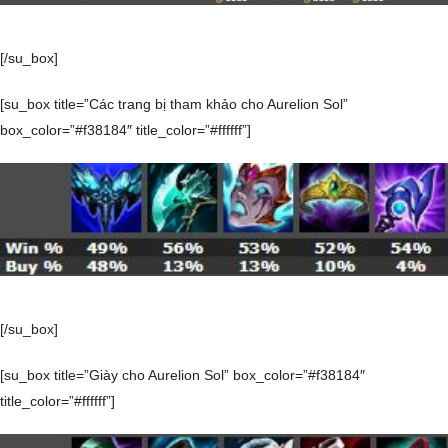
[/su_box]
[su_box title=”Các trang bị tham khảo cho Aurelion Sol”
box_color=”#f38184″ title_color=”#ffffff”]
[/su_box]
[su_box title=”Giày cho Aurelion Sol” box_color=”#f38184″
title_color=”#ffffff”]