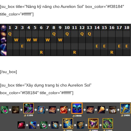
[su_box title=”Nâng kỹ năng cho Aurelion Sol” box_color=”#f38184″
title_color=”#ffffff”]
[/su_box]
[su_box title=”Xây dựng trang bị cho Aurelion Sol”
box_color=”#f38184″ title_color=”#ffffff”]