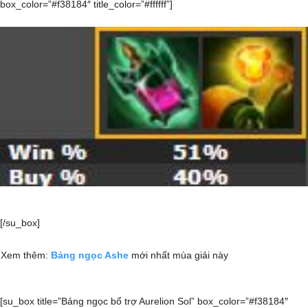
box_color=”#f38184″ title_color=”#ffffff”]
[/su_box]
Xem thêm:
Bảng ngọc Ashe
mới nhất mùa giải này
[su_box title=”Bảng ngọc bổ trợ Aurelion Sol” box_color=”#f38184″