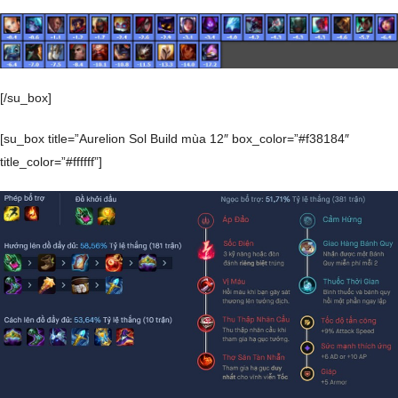
[/su_box]
[su_box title=”Aurelion Sol Build mùa 12″ box_color=”#f38184″
title_color=”#ffffff”]