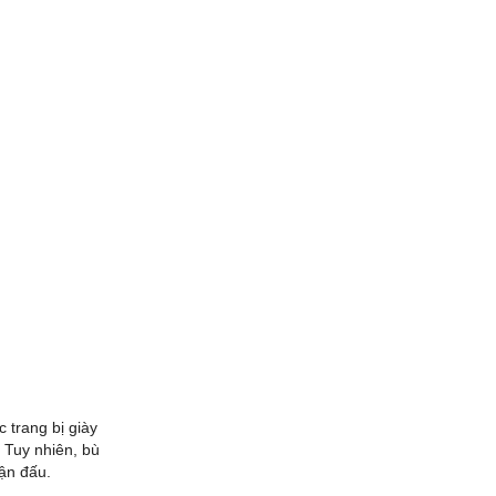
 trang bị giày
 Tuy nhiên, bù
rận đấu.