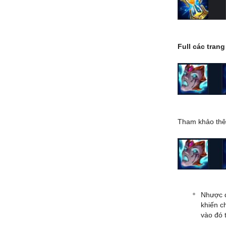
Full các tran
Tham khảo th
Nhược đ
khiến c
vào đó 