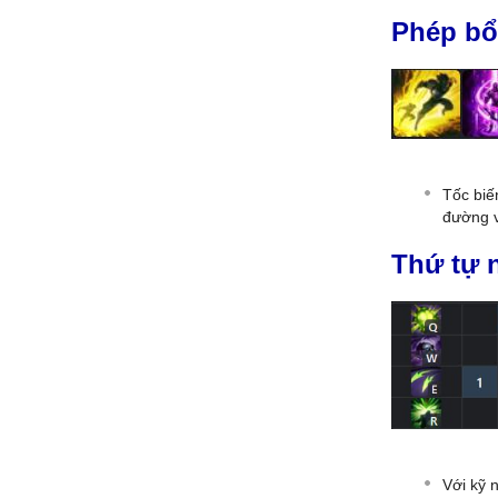
Phép bổ
Tốc biế
đường v
Thứ tự 
Với kỹ 