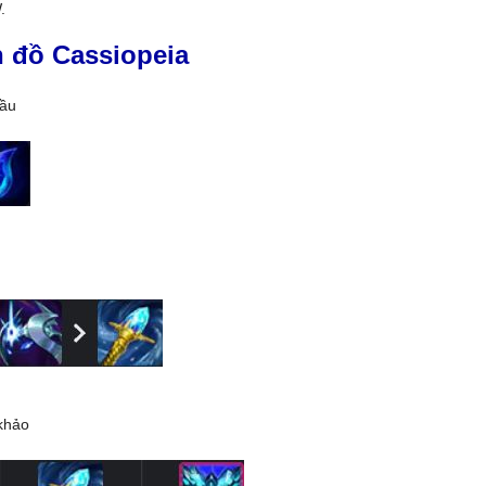
.
n đồ Cassiopeia
đầu
khảo