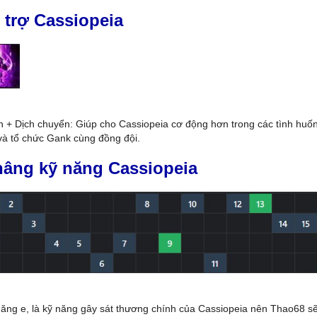
 trợ Cassiopeia
n + Dịch chuyển: Giúp cho Cassiopeia cơ động hơn trong các tình huống
à tổ chức Gank cùng đồng đội.
nâng kỹ năng Cassiopeia
năng e, là kỹ năng gây sát thương chính của Cassiopeia nên Thao68 s