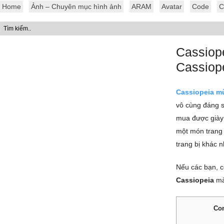
Home
Ảnh – Chuyên mục hình ảnh
ARAM
Avatar
Code
C
Cassiop
Cassiop
Cassiopeia m
vô cùng đáng s
mua được giày
một món trang 
trang bị khác 
Nếu các bạn, c
Cassiopeia
m
Con