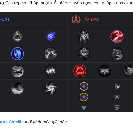
rợ Cassiopeia: Pháp thuật + Áp đảo chuyên dụng cho pháp sư này khi 
gọc Camille
mới nhất mùa giải này