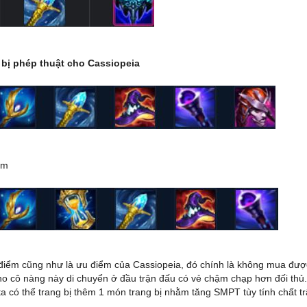
g bị phép thuật cho Cassiopeia
êm
iểm cũng như là ưu điểm của Cassiopeia, đó chính là không mua được
ho cô nàng này di chuyển ở đầu trận đấu có vẻ chậm chạp hơn đối thủ.
ta có thể trang bị thêm 1 món trang bị nhằm tăng SMPT tùy tính chất t