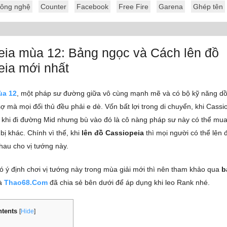
ông nghệ
Counter
Facebook
Free Fire
Garena
Ghép tên
eia mùa 12: Bảng ngọc và Cách lên đồ
eia mới nhất
ùa 12
, một pháp sư đường giữa vô cùng mạnh mẽ và có bộ kỹ năng dồ
ợ mà mọi đối thủ đều phải e dè. Vốn bất lợi trong di chuyển, khi Cassi
 khi đi đường Mid nhưng bù vào đó là cô nàng pháp sư này có thể mu
bị khác. Chính vì thế, khi
lên đồ Cassiopeia
thì mọi người có thể lên
nhau cho vị tướng này.
ó ý định chơi vị tướng này trong mùa giải mới thì nên tham khảo qua
b
à
Thao68.Com
đã chia sẻ bên dưới để áp dụng khi leo Rank nhé.
tents
[
Hide
]