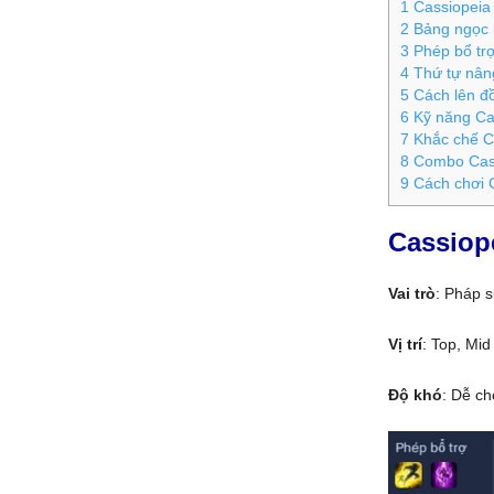
1
Cassiopeia 
2
Bảng ngọc b
3
Phép bổ trợ
4
Thứ tự nân
5
Cách lên đồ
6
Kỹ năng Ca
7
Khắc chế C
8
Combo Cas
9
Cách chơi 
Cassiop
Vai trò
: Pháp 
Vị trí
: Top, Mid
Độ khó
: Dễ ch