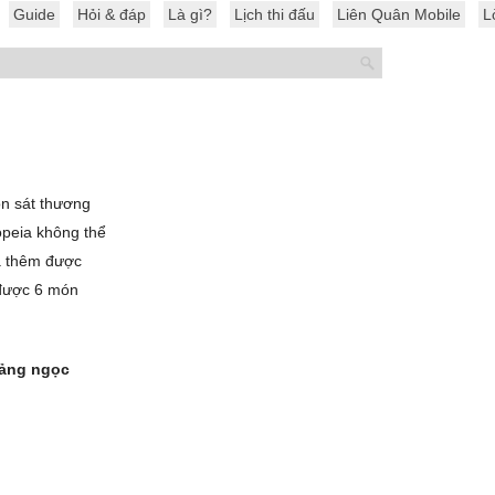
Guide
Hỏi & đáp
Là gì?
Lịch thi đấu
Liên Quân Mobile
L
n sát thương
opeia không thể
a thêm được
 được 6 món
ảng ngọc