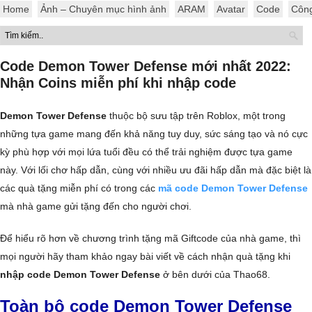
Home
Ảnh – Chuyên mục hình ảnh
ARAM
Avatar
Code
Côn
Code Demon Tower Defense mới nhất 2022:
Nhận Coins miễn phí khi nhập code
Demon Tower Defense
thuộc bộ sưu tập trên Roblox, một trong
những tựa game mang đến khả năng tuy duy, sức sáng tạo và nó cực
kỳ phù hợp với mọi lứa tuổi đều có thể trải nghiệm được tựa game
này. Với lối chơ hấp dẫn, cùng với nhiều ưu đãi hấp dẫn mà đặc biệt là
các quà tặng miễn phí có trong các
mã code Demon Tower Defense
mà nhà game gửi tặng đến cho người chơi.
Để hiểu rõ hơn về chương trình tặng mã Giftcode của nhà game, thì
mọi người hãy tham khảo ngay bài viết về cách nhận quà tặng khi
nhập code Demon Tower Defense
ở bên dưới của Thao68.
Toàn bộ code Demon Tower Defense