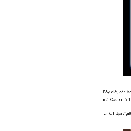
Bây giờ, các b
mã Code mà T
Link: https://g