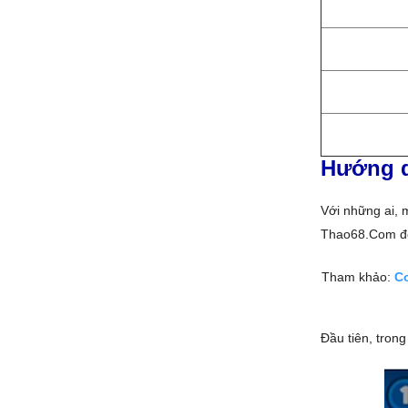
Hướng d
Với những ai, 
Thao68.Com để
Tham khảo:
C
Đầu tiên, tron