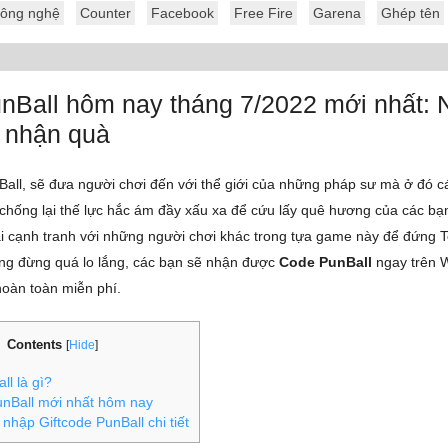
ông nghệ
Counter
Facebook
Free Fire
Garena
Ghép tên
nBall hôm nay tháng 7/2022 mới nhất: 
e nhận quà
ll, sẽ đưa người chơi đến với thể giới của những pháp sư mà ở đó cá
chống lại thế lực hắc ám đầy xấu xa để cứu lấy quê hương của các bạn
i cạnh tranh với những người chơi khác trong tựa game này để đứng 
ng đừng quá lo lắng, các bạn sẽ nhận được
Code PunBall
ngay trên 
oàn toàn miễn phí.
Contents
[
Hide
]
l là gì?
nBall mới nhất hôm nay
hập Giftcode PunBall chi tiết