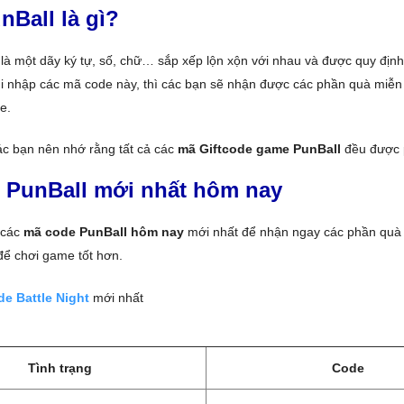
Ball là gì?
là một dãy ký tự, số, chữ… sắp xếp lộn xộn với nhau và được quy định
 nhập các mã code này, thì các bạn sẽ nhận được các phần quà miễn 
e.
ác bạn nên nhớ rằng tất cả các
mã Giftcode game PunBall
đều được p
 PunBall mới nhất hôm nay
 các
mã code PunBall hôm nay
mới nhất để nhận ngay các phần quà 
ể chơi game tốt hơn.
e Battle Night
mới nhất
Tình trạng
Code