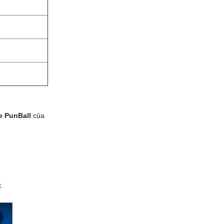
e PunBall
của
.