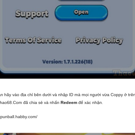
ạn hãy vào địa chỉ bên dưới và nhập ID mà mọi người vừa Coppy ở trê
hao68.Com đã chia sẻ và nhấn
Redeem
để xác nhận.
iftpunball.habby.com/