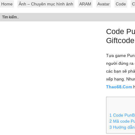
Home
Ảnh – Chuyên mục hình ảnh
ARAM
Avatar
Code
C
Code Pu
Giftcod
Tựa game PunBa
người đứng ra 
các bạn sẽ phả
xếp hạng. Như
Thao68.Com
h
1
Code PunBal
2
Mã code Pu
3
Hướng dẫn n