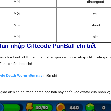
Mới
dintergood
Mới
win
Mới
shoot
Mới
aim
ẫn nhập Giftcode PunBall chi tiết
mới chơi PunBall thì nên tham khảo qua các bước
nhập Giftcode gam
 thực hiện theo nhé.
ode Death Worm hôm nay
miễn phí
g giao diện chính trong game các bạn hãy nhấn vào Avatar của nhân vật