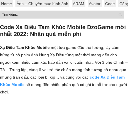
Home
Ảnh – Chuyên mục hình ảnh
ARAM
Avatar
Code
Côn
Code Xạ Điêu Tam Khúc Mobile DzoGame mới
nhất 2022: Nhận quà miễn phí
Xạ Điêu Tam Khúc Mobile
một tựa game đấu thẻ tướng, lấy cảm
hứng từ bộ phim Anh Hùng Xạ Điêu từng một thời mang đến cho
người xem nhiều cảm xúc hấp dẫn và lôi cuốn nhất. Với 3 phe Chính –
Tà – Trung lập, cùng 6 vai trò tác chiến mang tính tương hỗ nhau qua
những trận đấu, các loại bí kíp… và cùng với các
code Xạ Điêu Tam
Khúc Mobile
sẽ mang đến nhiều phần quà có gái trị hỗ trợ cho người
chơi.