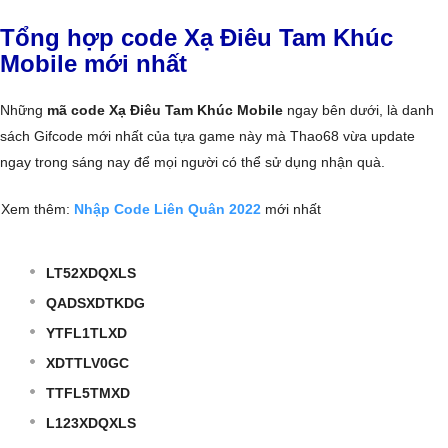
Tổng hợp code Xạ Điêu Tam Khúc
Mobile mới nhất
Những
mã code Xạ Điêu Tam Khúc Mobile
ngay bên dưới, là danh
sách Gifcode mới nhất của tựa game này mà Thao68 vừa update
ngay trong sáng nay để mọi người có thể sử dụng nhận quà.
Xem thêm:
Nhập Code Liên Quân 2022
mới nhất
LT52XDQXLS
QADSXDTKDG
YTFL1TLXD
XDTTLV0GC
TTFL5TMXD
L123XDQXLS