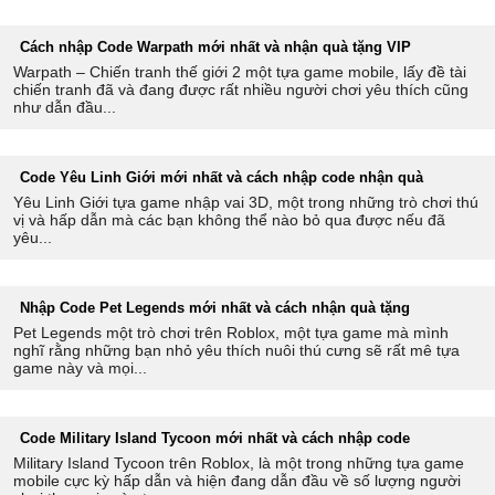
Cách nhập Code Warpath mới nhất và nhận quà tặng VIP
Warpath – Chiến tranh thế giới 2 một tựa game mobile, lấy đề tài
chiến tranh đã và đang được rất nhiều người chơi yêu thích cũng
như dẫn đầu...
Code Yêu Linh Giới mới nhất và cách nhập code nhận quà
Yêu Linh Giới tựa game nhập vai 3D, một trong những trò chơi thú
vị và hấp dẫn mà các bạn không thể nào bỏ qua được nếu đã
yêu...
Nhập Code Pet Legends mới nhất và cách nhận quà tặng
Pet Legends một trò chơi trên Roblox, một tựa game mà mình
nghĩ rằng những bạn nhỏ yêu thích nuôi thú cưng sẽ rất mê tựa
game này và mọi...
Code Military Island Tycoon mới nhất và cách nhập code
Military Island Tycoon trên Roblox, là một trong những tựa game
mobile cực kỳ hấp dẫn và hiện đang dẫn đầu về số lượng người