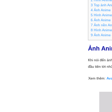
2
Hình Anime
3
Top ảnh Ani
4
Ảnh Anime 
5
Hình Anime
6
Ảnh Anime 
7
Ảnh nền Ani
8
Hình Anime 
9
Ảnh Anime 
Ảnh Ani
Khi nói đến ản
đầu tiên tới n
Xem thêm:
Ava