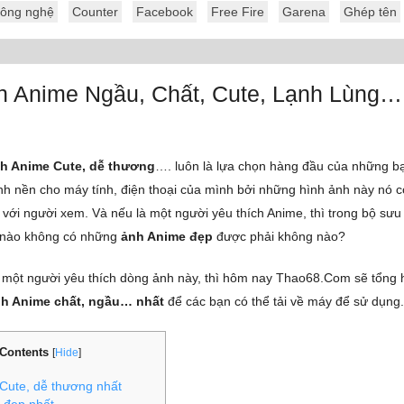
ông nghệ
Counter
Facebook
Free Fire
Garena
Ghép tên
h Anime Ngầu, Chất, Cute, Lạnh Lùng…
h Anime Cute, dễ thương
…. luôn là lựa chọn hàng đầu của những bạn
h nền cho máy tính, điện thoại của mình bởi những hình ảnh này nó c
 với người xem. Và nếu là một người yêu thích Anime, thì trong bộ sưu
 nào không có những
ảnh Anime đẹp
được phải không nào?
 một người yêu thích dòng ảnh này, thì hôm nay Thao68.Com sẽ tổng h
nh Anime chất, ngầu… nhất
để các bạn có thể tải về máy để sử dụng.
Contents
[
Hide
]
Cute, dễ thương nhất