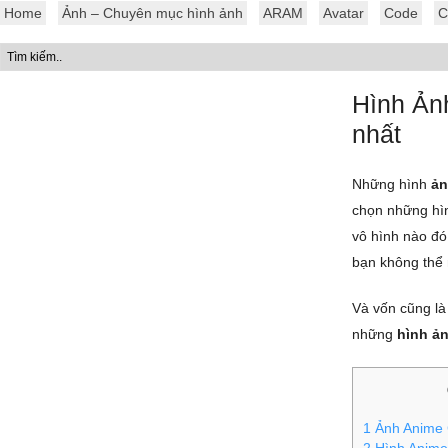
Home
Ảnh – Chuyên mục hình ảnh
ARAM
Avatar
Code
C
Hình Ản
nhất
Những hình
ản
chọn những hìn
vô hình nào đó
bạn không thể
Và vốn cũng là
những
hình ả
1
Ảnh Anime 