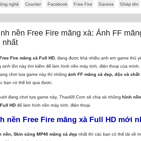
ông nghệ
Counter
Facebook
Free Fire
Garena
Ghép tên
ình nền Free Fire mãng xà: Ảnh FF mãn
 nhất
Free Fire mãng xà Full HD
, đang được khá nhiều anh em game thủ y
sinh tồn này tìm kiếm để làm hình nền máy tính, điện thoại của mình.
đang chơi tựa game này thì những
ảnh FF mãng xà đẹp, độc và chất
c bạn có thể bỏ qua được.
gười đang chơi tựa game này, Thao68.Com sẽ chia sẻ những
hình nền
Full HD
để làm hình nền máy tính, điện thoại.
h nền Free Fire mãng xà Full HD mới n
h nền, Skin súng MP40 mãng xà đẹp
nhất thì các bạn có thể tải về 