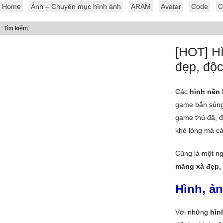
Home
Ảnh – Chuyên mục hình ảnh
ARAM
Avatar
Code
C
[HOT] H
đẹp, độc
Các
hình nền 
game bắn súng 
game thủ đã, 
khó lòng mà cá
Cũng là một n
mãng xà đẹp, 
Hình, ản
Với những
hìn