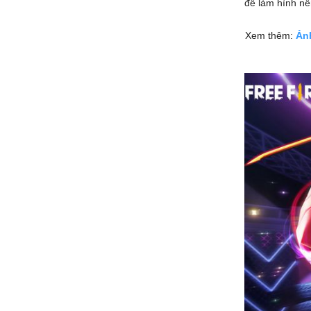
để làm hình nề
Xem thêm:
Ảnh