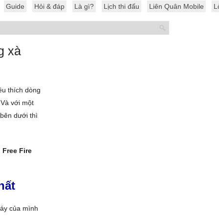
Guide
Hỏi & đáp
Là gì?
Lịch thi đấu
Liên Quân Mobile
L
g xà
êu thích dòng
 Và với một
bên dưới thì
 Free Fire
hất
máy của mình