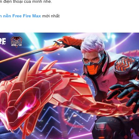
n điện thoại của mình nhé.
 nền Free Fire Max
mới nhất