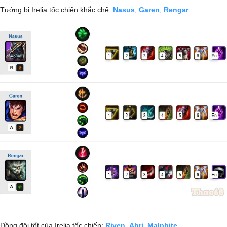
Tướng bị Irelia tốc chiến khắc chế:
Nasus
,
Garen
,
Rengar
Đồng đội tốt của Irelia tốc chiến:
Riven
,
Ahri
,
Malphite