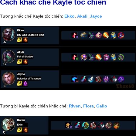
Cách khắc chế Kayle tốc chiến
Tướng khắc chế Kayle tốc chiến:
Ekko
,
Akali
,
Jayce
Tướng bị Kayle tốc chiến khắc chế:
Riven
,
Fiora
,
Galio