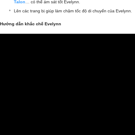
Talon
… có thể ám sát tốt Evelynn.
Lên các trang bị giúp làm chậm tốc độ di chuyển của Evelynn.
Hướng dẫn khắc chế Evelynn