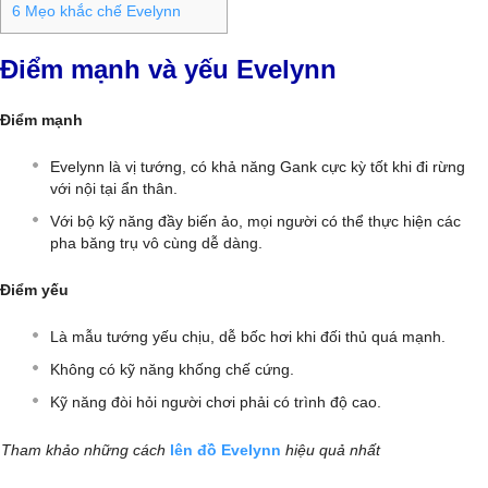
6
Mẹo khắc chế Evelynn
Điểm mạnh và yếu Evelynn
Điểm mạnh
Evelynn là vị tướng, có khả năng Gank cực kỳ tốt khi đi rừng
với nội tại ẩn thân.
Với bộ kỹ năng đầy biến ảo, mọi người có thể thực hiện các
pha băng trụ vô cùng dễ dàng.
Điểm yếu
Là mẫu tướng yếu chịu, dễ bốc hơi khi đối thủ quá mạnh.
Không có kỹ năng khống chế cứng.
Kỹ năng đòi hỏi người chơi phải có trình độ cao.
Tham khảo những cách
lên đồ Evelynn
hiệu quả nhất