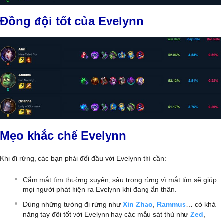
Đồng đội tốt của Evelynn
Mẹo khắc chế Evelynn
Khi đi rừng, các bạn phải đối đầu với Evelynn thì cần:
Cắm mắt tìm thường xuyên, sâu trong rừng vì mắt tím sẽ giúp
mọi người phát hiện ra Evelynn khi đang ẩn thân.
Dùng những tướng đi rừng như
Xin Zhao
,
Rammus
… có khả
năng tay đôi tốt với Evelynn hay các mẫu sát thủ như
Zed
,