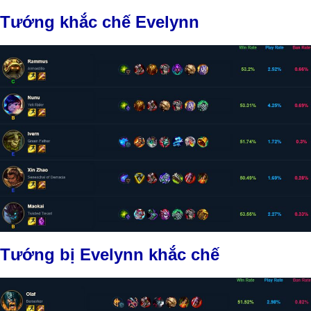
Tướng khắc chế Evelynn
Tướng bị Evelynn khắc chế