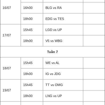
16/07
16h00
BLG vs RA
18h00
EDG vs TES
15h45
LGD vs UP
17/07
18h00
V5 vs WBG
Tuần 7
15h45
WE vs AL
18/07
18h00
IG vs JDG
15h45
TT vs OMG
19/07
18h00
LNG vs UP