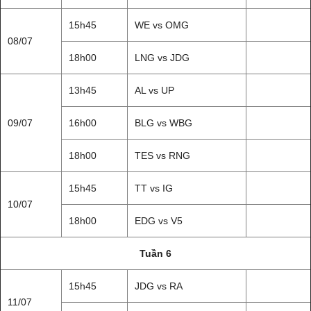
15h45
WE vs OMG
08/07
18h00
LNG vs JDG
13h45
AL vs UP
09/07
16h00
BLG vs WBG
18h00
TES vs RNG
15h45
TT vs IG
10/07
18h00
EDG vs V5
Tuần 6
15h45
JDG vs RA
11/07