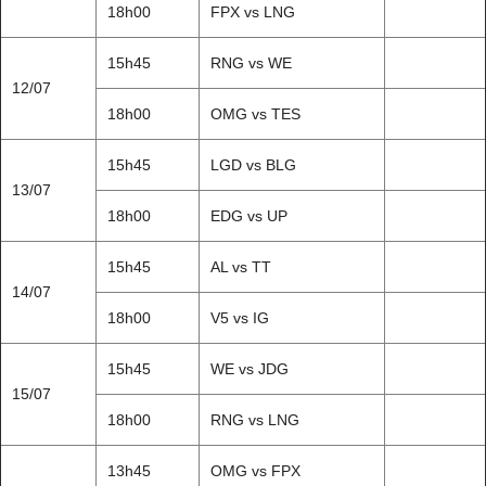
18h00
FPX vs LNG
15h45
RNG vs WE
12/07
18h00
OMG vs TES
15h45
LGD vs BLG
13/07
18h00
EDG vs UP
15h45
AL vs TT
14/07
18h00
V5 vs IG
15h45
WE vs JDG
15/07
18h00
RNG vs LNG
13h45
OMG vs FPX