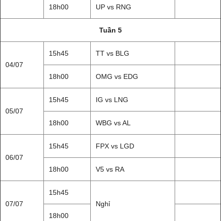
18h00
UP vs RNG
Tuần 5
15h45
TT vs BLG
04/07
18h00
OMG vs EDG
15h45
IG vs LNG
05/07
18h00
WBG vs AL
15h45
FPX vs LGD
06/07
18h00
V5 vs RA
15h45
07/07
Nghỉ
18h00