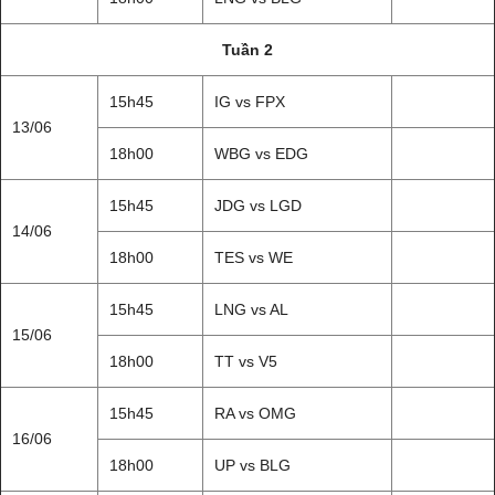
Tuần 2
15h45
IG vs FPX
13/06
18h00
WBG vs EDG
15h45
JDG vs LGD
14/06
18h00
TES vs WE
15h45
LNG vs AL
15/06
18h00
TT vs V5
15h45
RA vs OMG
16/06
18h00
UP vs BLG