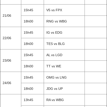
15h45
V5 vs FPX
21/06
18h00
RNG vs WBG
15h45
IG vs EDG
22/06
18h00
TES vs BLG
15h45
AL vs LGD
23/06
18h00
TT vs WE
15h45
OMG vs LNG
24/06
18h00
JDG vs UP
13h45
RA vs WBG