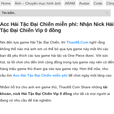
Home
Ảnh – Chuyên mục hình ảnh
ARAM
Avatar
Code
Côn
Acc Hải Tặc Đại Chiến miễn phí: Nhận Nick Hải
Tặc Đại Chiến Vip 0 đồng
Nói đến tựa game Hải Tặc Đại Chiến, thì
Thao68.Com
nghĩ rằng
không thể nào mà anh em có thể bỏ qua tựa game này một khi các
bạn đã yêu thích các tựa game hải tặc và One Piece được. Với sức
hút, từ lối chơi cho đến tính cộng đồng trong tựa game này nên có đến
hàng triệu game thủ tham gia vào tựa game này. Hơn thể nữa, nhu
cầu tìm
Acc Hải Tặc Đại Chiến miễn phí
để chơi ngày một tăng cao.
Nhằm hỗ trợ cho anh em game thủ, Thao68.Com Share những
tài
khoản, nick Hải Tặc Đại Chiến Vip 0 đồng
cho tất cả mọi người ai
đang có nhu cầu để trải nghiệm.