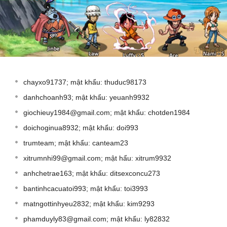
chayxo91737; mật khẩu: thuduc98173
danhchoanh93; mật khẩu: yeuanh9932
giochieuy1984@gmail.com
; mật khẩu: chotden1984
doichoginua8932; mật khẩu: doi993
trumteam; mật khẩu: canteam23
xitrumnhi99@gmail.com
; mật hẩu: xitrum9932
anhchetrae163; mật khẩu: ditsexconcu273
bantinhcacuatoi993; mật khẩu: toi3993
matngottinhyeu2832; mật khẩu: kim9293
phamduyly83@gmail.com
; mật khẩu: ly82832