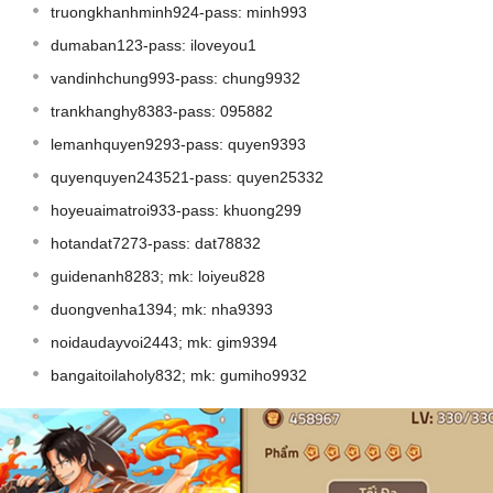
truongkhanhminh924-pass: minh993
dumaban123-pass: iloveyou1
vandinhchung993-pass: chung9932
trankhanghy8383-pass: 095882
lemanhquyen9293-pass: quyen9393
quyenquyen243521-pass: quyen25332
hoyeuaimatroi933-pass: khuong299
hotandat7273-pass: dat78832
guidenanh8283; mk: loiyeu828
duongvenha1394; mk: nha9393
noidaudayvoi2443; mk: gim9394
bangaitoilaholy832; mk: gumiho9932