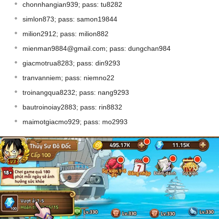
chonnhangian939; pass: tu8282
simlon873; pass: samon19844
milion2912; pass: milion882
mienman9884@gmail.com
; pass: dungchan984
giacmotrua8283; pass: din9293
tranvanniem; pass: niemno22
troinangqua8232; pass: nang9293
bautroinoiay2883; pass: rin8832
maimotgiacmo929; pass: mo2993