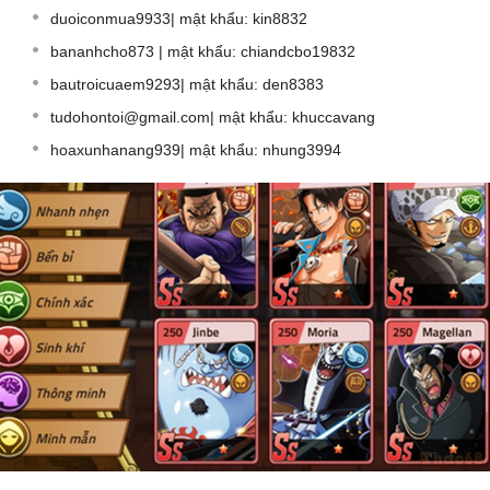
duoiconmua9933| mật khẩu: kin8832
bananhcho873 | mật khẩu: chiandcbo19832
bautroicuaem9293| mật khẩu: den8383
tudohontoi@gmail.com
| mật khẩu: khuccavang
hoaxunhanang939| mật khẩu: nhung3994