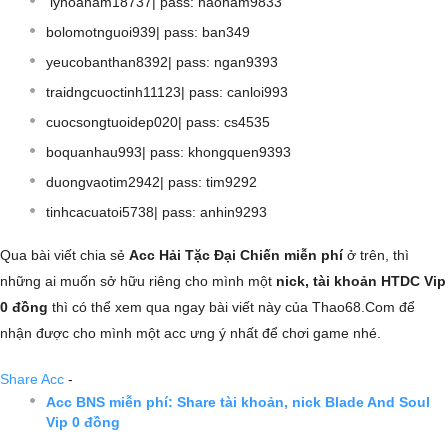
lyhoanam18737| pass: haonam9833
bolomotnguoi939| pass: ban349
yeucobanthan8392| pass: ngan9393
traidngcuoctinh11123| pass: canloi993
cuocsongtuoidep020| pass: cs4535
boquanhau993| pass: khongquen9393
duongvaotim2942| pass: tim9292
tinhcacuatoi5738| pass: anhin9293
Qua bài viết chia sẻ
Acc Hải Tặc Đại Chiến miễn phí
ở trên, thì
những ai muốn sở hữu riêng cho mình một
nick, tài khoản HTDC Vip
0 đồng
thì có thể xem qua ngay bài viết này của Thao68.Com để
nhận được cho mình một acc ưng ý nhất để chơi game nhé.
Share Acc
-
Acc BNS miễn phí: Share tài khoản, nick Blade And Soul
Vip 0 đồng