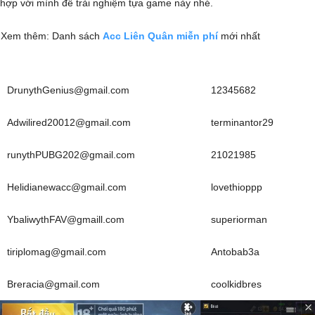
hợp với mình để trải nghiệm tựa game này nhé.
Xem thêm: Danh sách
Acc Liên Quân miễn phí
mới nhất
DrunythGenius@gmail.com
12345682
Adwilired20012@gmail.com
terminantor29
runythPUBG202@gmail.com
21021985
Helidianewacc@gmail.com
lovethioppp
YbaliwythFAV@gmaill.com
superiorman
tiriplomag@gmail.com
Antobab3a
Breracia@gmail.com
coolkidbres