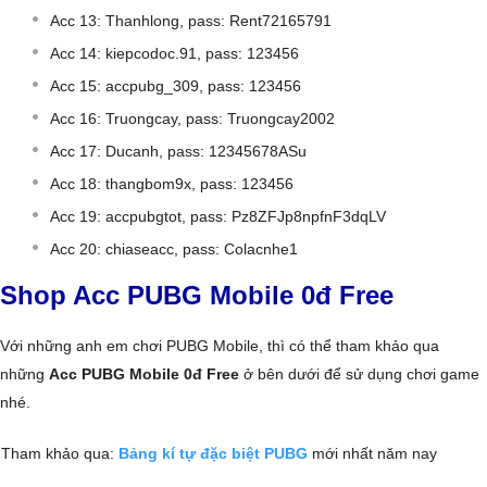
Acc 13: Thanhlong, pass: Rent72165791
Acc 14: kiepcodoc.91, pass: 123456
Acc 15: accpubg_309, pass: 123456
Acc 16: Truongcay, pass: Truongcay2002
Acc 17: Ducanh, pass: 12345678ASu
Acc 18: thangbom9x, pass: 123456
Acc 19: accpubgtot, pass: Pz8ZFJp8npfnF3dqLV
Acc 20: chiaseacc, pass: Colacnhe1
Shop Acc PUBG Mobile 0đ Free
Với những anh em chơi PUBG Mobile, thì có thể tham khảo qua
những
Acc PUBG Mobile 0đ Free
ở bên dưới để sử dụng chơi game
nhé.
Tham khảo qua:
Bảng kí tự đặc biệt PUBG
mới nhất năm nay