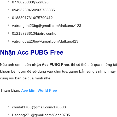
0776823988/jiwon626
0949326045/0905753835
01888017314/75790412
vutrungdat23bg@gmail.com
/datkunaz123
01218778613/bietroiconhoi
vutrungdat23bg@gmail.com
/datkuna!23
Nhận Acc PUBG Free
Nếu anh em muốn
nhận Acc PUBG Free
, thì có thể thử qua những tài
khoản bên dưới để sử dụng vào chơi tựa game bắn súng sinh tồn này
cùng với bạn bè của mình nhé.
Tham khảo:
Acc Mini World Free
chudat1706@gmail.com
/170608
Hacong271@gmail.com
/Cong0705