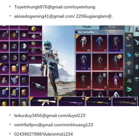
Tuyetnhungb876@gmail.com
/tuyetnhung
akisadogaming41@gmail.com
/.2206iugianglam@.
leducduy3456@gmail.com
/duysl123
minh9a9pro@gmail.com
/minhhoang123
02439027888/Vuleninhst1234