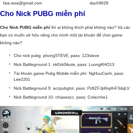
faia.woa@gmail.com
dach9628
Cho Nick PUBG miễn phí
Cho Nick PUBG miễn phí
thì ai không thích phải không nào? Và các
bạn có muốn sở hữu riêng cho mình một tài khoản để chơi game
không nào?
Cho nick pubg: phongSTEVE, pass: 123steve
Nick Battleground 1: nk0zk0ikute, pass: LuongKHO13
Tài khoản game Pubg Mobile miễn phí: NgHuuCanh, pass:
Lee2201
Nick Battleground 9: accpubgtot, pass: Pz8ZFJp8npfnF3dqLV
Nick Battleground 10: chiaseacc, pass: Colacnhe1