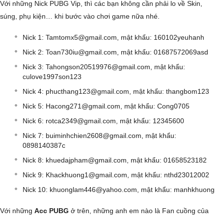
Với những Nick PUBG Vip, thì các bạn không cần phải lo về Skin,
súng, phụ kiện… khi bước vào chơi game nữa nhé.
Nick 1:
Tamtomx5@gmail.com
, mật khẩu: 160102yeuhanh
Nick 2:
Toan730iu@gmail.com
, mật khẩu: 01687572069asd
Nick 3:
Tahongson20519976@gmail.com
, mật khẩu:
culove1997son123
Nick 4:
phucthang123@gmail.com
, mật khẩu: thangbom123
Nick 5:
Hacong271@gmail.com
, mật khẩu: Cong0705
Nick 6:
rotca2349@gmail.com
, mật khẩu: 12345600
Nick 7:
buiminhchien2608@gmail.com
, mật khẩu:
0898140387c
Nick 8:
khuedajpham@gmail.com
, mật khẩu: 01658523182
Nick 9:
Khackhuong1@gmail.com
, mật khẩu: nthd23012002
Nick 10:
khuonglam446@yahoo.com
, mật khẩu: manhkhuong
Với những
Acc PUBG
ở trên, những anh em nào là Fan cuồng của