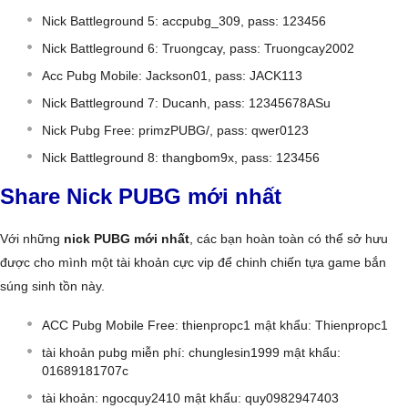
Nick Battleground 5: accpubg_309, pass: 123456
Nick Battleground 6: Truongcay, pass: Truongcay2002
Acc Pubg Mobile: Jackson01, pass: JACK113
Nick Battleground 7: Ducanh, pass: 12345678ASu
Nick Pubg Free: primzPUBG/, pass: qwer0123
Nick Battleground 8: thangbom9x, pass: 123456
Share Nick PUBG mới nhất
Với những
nick PUBG mới nhất
, các bạn hoàn toàn có thể sở hưu
được cho mình một tài khoản cực vip để chinh chiến tựa game bắn
súng sinh tồn này.
ACC Pubg Mobile Free: thienpropc1 mật khẩu: Thienpropc1
tài khoản pubg miễn phí: chunglesin1999 mật khẩu:
01689181707c
tài khoản: ngocquy2410 mật khẩu: quy0982947403