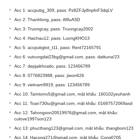
Acc 1: accpubg_309, pass: Pz8ZFJp8npfnF3dqLV
Acc 2: Thanhlong, pass: Al9uASD
Acc 3: Truongcay, pass: Truongcay2002
Acc 4: Haichau12, pass: LuongKHO13
Acc 5: accpubgtot_t11, pass: Rent72165791
Acc 6:
vutrungdat23bg@gmail.com
, pass: datkuna!23
Acc 7: depjaikhoaito, pass: 123456789
Acc 8: 0776823988, pass: jiwon626
Acc 9: vietnam9919, pass: 123456789
Acc 10:
Tamtomx5@gmail.com
, mật khẩu: 160102yeuhanh
Acc 11:
Toan730iu@gmail.com
, mật khẩu: 01687572069asd
Acc 12:
Tahongson20519976@gmail.com
, mật khẩu:
culove1997son123
Acc 13:
phucthang123@gmail.com
, mật khẩu: thangbom123
Acc 14:
Hacong271@gmail.com
, mật khẩu: Cong0705