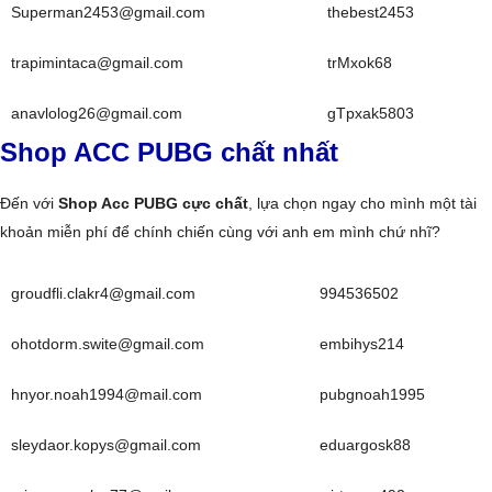
Superman2453@gmail.com
thebest2453
trapimintaca@gmail.com
trMxok68
anavlolog26@gmail.com
gTpxak5803
Shop ACC PUBG chất nhất
Đến với
Shop Acc PUBG cực chất
, lựa chọn ngay cho mình một tài
khoản miễn phí để chính chiến cùng với anh em mình chứ nhĩ?
groudfli.clakr4@gmail.com
994536502
ohotdorm.swite@gmail.com
embihys214
hnyor.noah1994@mail.com
pubgnoah1995
sleydaor.kopys@gmail.com
eduargosk88