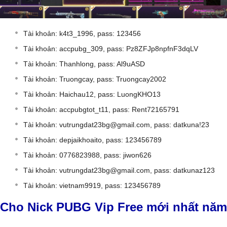
Tài khoản: k4t3_1996, pass: 123456
Tài khoản: accpubg_309, pass: Pz8ZFJp8npfnF3dqLV
Tài khoản: Thanhlong, pass: Al9uASD
Tài khoản: Truongcay, pass: Truongcay2002
Tài khoản: Haichau12, pass: LuongKHO13
Tài khoản: accpubgtot_t11, pass: Rent72165791
Tài khoản:
vutrungdat23bg@gmail.com
, pass: datkuna!23
Tài khoản: depjaikhoaito, pass: 123456789
Tài khoản: 0776823988, pass: jiwon626
Tài khoản:
vutrungdat23bg@gmail.com
, pass: datkunaz123
Tài khoản: vietnam9919, pass: 123456789
Cho Nick PUBG Vip Free mới nhất năm