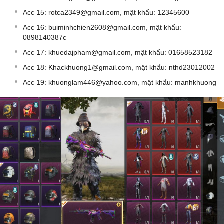
Acc 15:
rotca2349@gmail.com
, mật khẩu: 12345600
Acc 16:
buiminhchien2608@gmail.com
, mật khẩu:
0898140387c
Acc 17:
khuedajpham@gmail.com
, mật khẩu: 01658523182
Acc 18:
Khackhuong1@gmail.com
, mật khẩu: nthd23012002
Acc 19:
khuonglam446@yahoo.com
, mật khẩu: manhkhuong