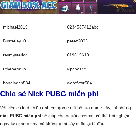
michael2019
0234587412abc
Busterjay10
perez2003
reymysterio4
619619619
utheneravip
vipcocacc
banglades584
warofwar584
Chia sẻ Nick PUBG miễn phí
Với việc có khá nhiều anh em game thủ bỏ tựa game này, thì những
nick PUBG miễn phí
sẽ giúp cho người chơi sau có thể trải nghiệm
ngay tựa game này mà không phải cày cuốc lại từ đầu.