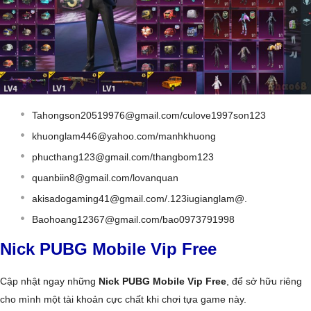
Tahongson20519976@gmail.com
/culove1997son123
khuonglam446@yahoo.com
/manhkhuong
phucthang123@gmail.com
/thangbom123
quanbiin8@gmail.com
/lovanquan
akisadogaming41@gmail.com
/.123iugianglam@.
Baohoang12367@gmail.com
/bao0973791998
Nick PUBG Mobile Vip Free
Cập nhật ngay những
Nick PUBG Mobile Vip Free
, để sở hữu riêng
cho mình một tài khoản cực chất khi chơi tựa game này.