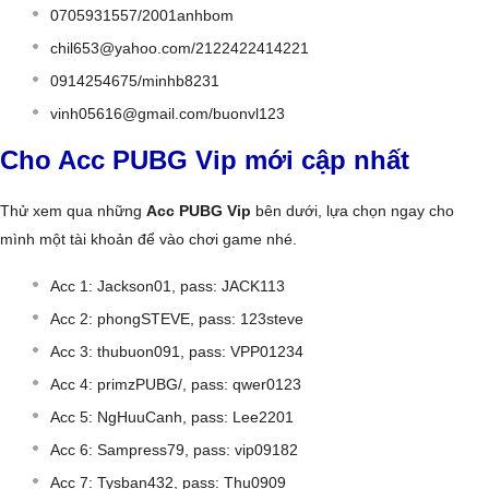
0705931557/2001anhbom
chil653@yahoo.com
/2122422414221
0914254675/minhb8231
vinh05616@gmail.com
/buonvl123
Cho Acc PUBG Vip mới cập nhất
Thử xem qua những
Acc PUBG Vip
bên dưới, lựa chọn ngay cho
mình một tài khoản để vào chơi game nhé.
Acc 1: Jackson01, pass: JACK113
Acc 2: phongSTEVE, pass: 123steve
Acc 3: thubuon091, pass: VPP01234
Acc 4: primzPUBG/, pass: qwer0123
Acc 5: NgHuuCanh, pass: Lee2201
Acc 6: Sampress79, pass: vip09182
Acc 7: Tysban432, pass: Thu0909