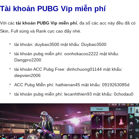
Tài khoản PUBG Vip miễn phí
Với các
tài khoản PUBG Vip miễn phí
, đa số các acc này đều đã có
Skin, Full súng và Rank cực cao đấy nhé.
tài khoản: duybao3500 mật khẩu: Duybao3500
tài khoản pubg miễn phí: oonhokacoo2222 mật khẩu:
Dangpro2200
tài khoản ACC Pubg Free: dinhchuong01144 mật khẩu:
diepvien2006
ACC Pubg Miễn phí: hathienan45 mật khẩu: 0919263085d
tài khoản pubg miễn phí: lecanhthien93 mật khẩu: 0chodau0