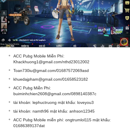
ACC Pubg Mobile Miễn Phí:
Khackhuong1@gmail.com
/nthd23012002
Toan730iu@gmail.com
/01687572069asd
khuedajpham@gmail.com
/01658523182
ACC Pubg Miễn Phí:
buiminhchien2608@gmail.com
/0898140387c
tài khoản: lephuctruong mật khẩu: loveyou3
tài khoản: namth96 mật khẩu: anhson12345
ACC Pubg Mobile miễn phí: ongtrumlol115 mật khẩu:
01686389137dat