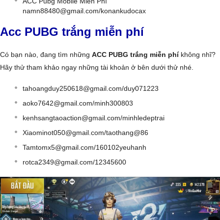
ACC Pubg Mobile Miễn Phí
namn88480@gmail.com
/konankudocax
Acc PUBG trắng miễn phí
Có bạn nào, đang tìm những
ACC PUBG trắng miễn phí
không nhĩ?
Hãy thử tham khảo ngay những tài khoản ở bên dưới thử nhé.
tahoangduy250618@gmail.com
/duy071223
aoko7642@gmail.com
/minh300803
kenhsangtaoaction@gmail.com
/minhledeptrai
Xiaominot050@gmail.com
/taothang@86
Tamtomx5@gmail.com
/160102yeuhanh
rotca2349@gmail.com
/12345600