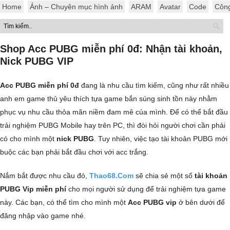
Home
Ảnh – Chuyên mục hình ảnh
ARAM
Avatar
Code
Côn
Shop Acc PUBG miễn phí 0đ: Nhận tài khoản,
Nick PUBG VIP
Acc PUBG miễn phí 0đ
đang là nhu cầu tìm kiếm, cũng như rất nhiều
anh em game thủ yêu thích tựa game bắn súng sinh tồn này nhằm
phục vụ nhu cầu thỏa mãn niềm đam mê của mình. Để có thể bắt đầu
trải nghiệm PUBG Mobile hay trên PC, thì đòi hỏi người chơi cần phải
có cho mình một
nick PUBG
. Tuy nhiên, việc tạo tài khoản PUBG mới
buộc các bạn phải bắt đầu chơi với acc trắng.
Nắm bắt được nhu cầu đó,
Thao68.Com
sẽ chia sẻ một số
tài khoản
PUBG Vip miễn phí
cho mọi người sử dụng để trải nghiệm tựa game
này. Các bạn, có thể tìm cho mình một
Acc PUBG vip
ở bên dưới để
đăng nhập vào game nhé.