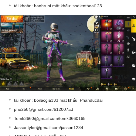
tài khoản: hanhruoi mật khẩu: sodienthoai123
tài khoản: boilacgia333 mật khẩu: Phanducdai
phu258@gmail.com
/612007ad
Temk3660@gmail.com
/temk3660165
Jassontyler@gmail.com
/jasson1234