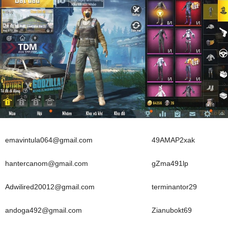
emavintula064@gmail.com
49AMAP2xak
hantercanom@gmail.com
gZma491lp
Adwilired20012@gmail.com
terminantor29
andoga492@gmail.com
Zianubokt69