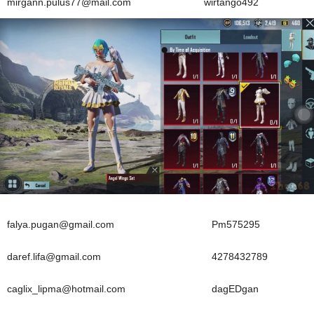
mirgann.pulus77@mail.com
wirtango492
falya.pugan@gmail.com
Pm575295
daref.lifa@gmail.com
4278432789
caglix_lipma@hotmail.com
dagEDgan