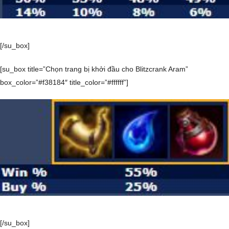
[/su_box]
[su_box title=”Chọn trang bị khởi đầu cho Blitzcrank Aram”
box_color=”#f38184″ title_color=”#ffffff”]
[/su_box]