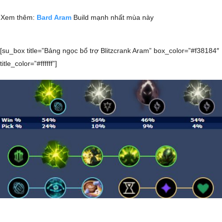
Xem thêm:
Bard Aram
Build mạnh nhất mùa này
[su_box title=”Bảng ngọc bổ trợ Blitzcrank Aram” box_color=”#f38184″
title_color=”#ffffff”]