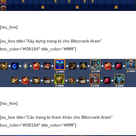
[/su_box]
[su_box title=”Xây dựng trang bị cho Blitzcrank Aram”
box_color=”#f38184″ title_color=”#ffffff”]
[/su_box]
[su_box title=”Các trang bị tham khảo cho Blitzcrank Aram”
box_color=”#f38184″ title_color=”#ffffff”]