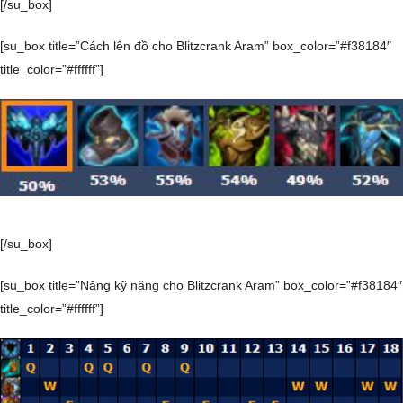
[/su_box]
[su_box title=”Cách lên đồ cho Blitzcrank Aram” box_color=”#f38184″
title_color=”#ffffff”]
[/su_box]
[su_box title=”Nâng kỹ năng cho Blitzcrank Aram” box_color=”#f38184″
title_color=”#ffffff”]