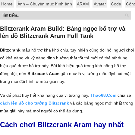
Home
Ảnh – Chuyên mục hình ảnh
ARAM
Avatar
Code
Côn
Blitzcrank Aram Build: Bảng ngọc bổ trợ và
lên đồ Blitzcrank Aram Full Tank
Blitzcrank
mẫu hỗ trợ khá khó chịu, tuy nhiên cũng đòi hỏi người chơi
có khả năng và kỹ năng định hướng thật tốt thì mới có thể sử dụng
hiệu quả được hỗ trợ này. Bởi khá hiệu quả trong khả năng hổ trợ
đồng đội, nên
Blitzcrank Aram
gần như là vị tướng mặc định có mặt
trong mọi đội hình ở mùa giải này.
Và để phát huy hết khả năng của vị tướng này,
Thao68.Com
chia sẻ
cách lên đồ cho tướng Blitzcrank
và các bảng ngọc mới nhất trong
mùa giải này mà mọi người có thể áp dụng.
Cách chơi Blitzcrank Aram hay nhất