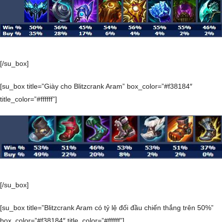
[/su_box]
[su_box title=”Giày cho Blitzcrank Aram” box_color=”#f38184″
title_color=”#ffffff”]
[/su_box]
[su_box title=”Blitzcrank Aram có tỷ lệ đối đầu chiến thắng trên 50%”
box_color=”#f38184″ title_color=”#ffffff”]