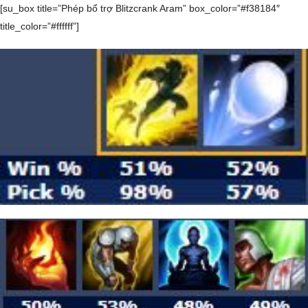
[su_box title=”Phép bổ trợ Blitzcrank Aram” box_color=”#f38184″
title_color=”#ffffff”]