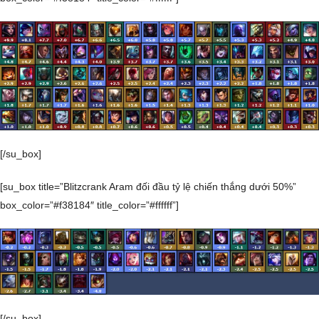
[/su_box]
[su_box title=”Blitzcrank Aram đối đầu tỷ lệ chiến thắng dưới 50%”
box_color=”#f38184″ title_color=”#ffffff”]
[/su_box]