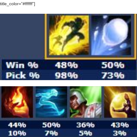
title_color=”#ffffff”]