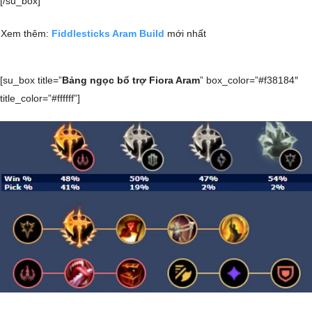
[/su_box]
Xem thêm:
Fiddlesticks Aram Build
mới nhất
[su_box title=”
Bảng ngọc bổ trợ Fiora Aram
” box_color=”#f38184″
title_color=”#ffffff”]