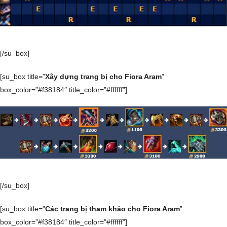
[/su_box]
[su_box title=”
Xây dựng trang bị cho Fiora Aram
”
box_color=”#f38184″ title_color=”#ffffff”]
[/su_box]
[su_box title=”
Các trang bị tham khảo cho Fiora Aram
”
box_color=”#f38184″ title_color=”#ffffff”]