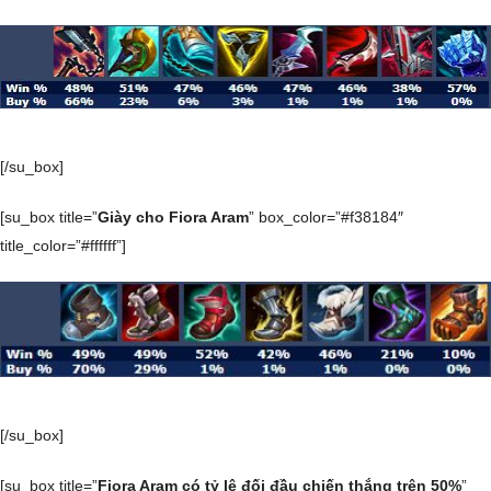
[/su_box]
[su_box title=”
Giày cho Fiora Aram
” box_color=”#f38184″
title_color=”#ffffff”]
[/su_box]
[su_box title=”
Fiora Aram có tỷ lệ đối đầu chiến thắng trên 50%
”