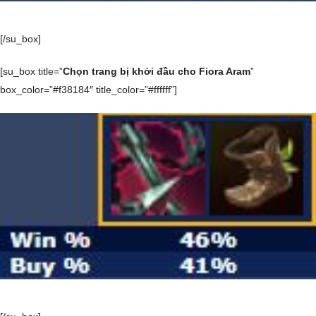
[/su_box]
[su_box title=”
Chọn trang bị khởi đầu cho Fiora Aram
”
box_color=”#f38184″ title_color=”#ffffff”]