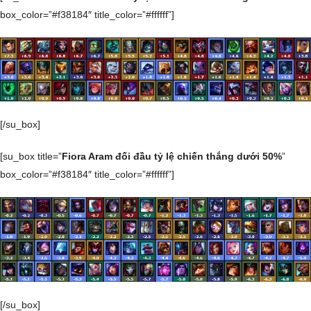
box_color=”#f38184″ title_color=”#ffffff”]
[/su_box]
[su_box title=”
Fiora Aram đối đầu tỷ lệ chiến thắng dưới 50%
”
box_color=”#f38184″ title_color=”#ffffff”]
[/su_box]