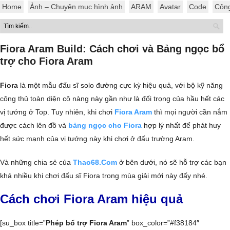
Home
Ảnh – Chuyên mục hình ảnh
ARAM
Avatar
Code
Côn
Fiora Aram Build: Cách chơi và Bảng ngọc bổ
trợ cho Fiora Aram
Fiora
là một mẫu đấu sĩ solo đường cực kỳ hiệu quả, với bộ kỹ năng
công thủ toàn diện cô nàng này gần như là đối trọng của hầu hết các
vị tướng ở Top. Tuy nhiên, khi chơi
Fiora Aram
thì mọi người cần nắm
được cách lên đồ và
bảng ngọc cho Fiora
hợp lý nhất để phát huy
hết sức mạnh của vị tướng này khi chơi ở đấu trường Aram.
Và những chia sẻ của
Thao68.Com
ở bên dưới, nó sẽ hỗ trợ các bạn
khá nhiều khi chơi đấu sĩ Fiora trong mùa giải mới này đấy nhé.
Cách chơi Fiora Aram hiệu quả
[su_box title=”
Phép bổ trợ Fiora Aram
” box_color=”#f38184″