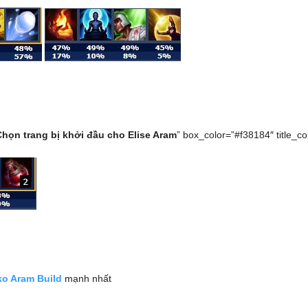
Chọn trang bị khởi đầu cho Elise Aram
” box_color=”#f38184″ title_colo
ko Aram Build
mạnh nhất