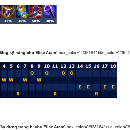
Nâng kỹ năng cho Elise Aram
” box_color=”#f38184″ title_color=”#ffffff”
Xây dựng trang bị cho Elise Aram
” box_color=”#f38184″ title_color=”#ff