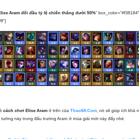
lise Aram đối đầu tỷ lệ chiến thắng dưới 50%
” box_color=”#f38184
ff”]
sẻ
cách chơi Elise Aram
ở trên của
Thao68.Com
, nó sẽ giúp ích khá 
ị tướng này trong đấu trường Aram ở mùa giải mới này đấy nhé.