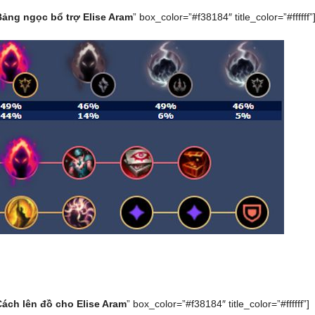
Bảng ngọc bổ trợ Elise Aram
” box_color=”#f38184″ title_color=”#ffffff”
Cách lên đồ cho Elise Aram
” box_color=”#f38184″ title_color=”#ffffff”]