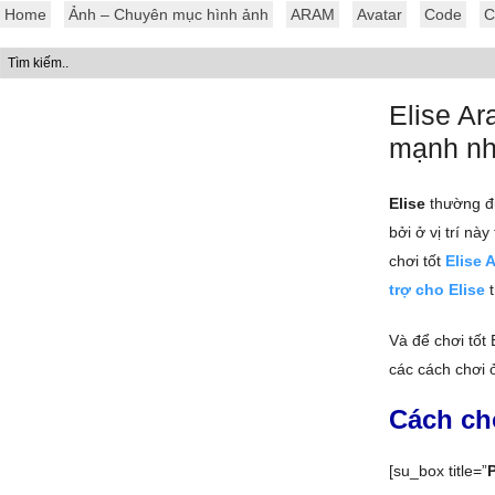
Home
Ảnh – Chuyên mục hình ảnh
ARAM
Avatar
Code
C
Elise Ar
mạnh nh
Elise
thường đư
bởi ở vị trí nà
chơi tốt
Elise 
trợ cho Elise
t
Và để chơi tốt
các cách chơi 
Cách ch
[su_box title=”