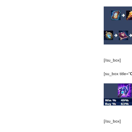
[/su_box]
[su_box title=”
[/su_box]