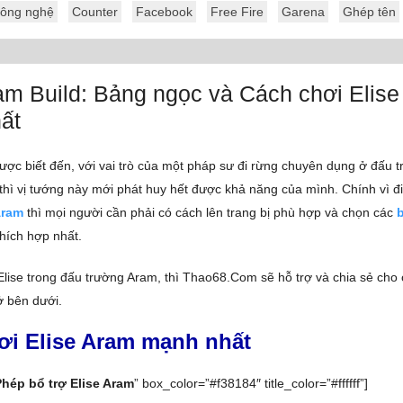
ông nghệ
Counter
Facebook
Free Fire
Garena
Ghép tên
am Build: Bảng ngọc và Cách chơi Elis
ất
ợc biết đến, với vai trò của một pháp sư đi rừng chuyên dụng ở đấu t
y thì vị tướng này mới phát huy hết được khả năng của mình. Chính vì đ
Aram
thì mọi người cần phải có cách lên trang bị phù hợp và chọn các
hích hợp nhất.
 Elise trong đấu trường Aram, thì Thao68.Com sẽ hỗ trợ và chia sẻ cho
ở bên dưới.
ơi Elise Aram mạnh nhất
Phép bổ trợ Elise Aram
” box_color=”#f38184″ title_color=”#ffffff”]