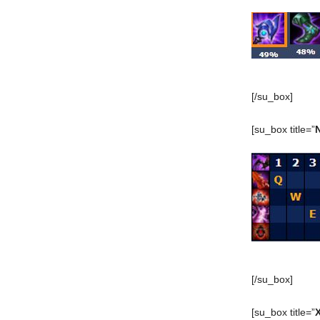
[/su_box]
[su_box title=”
[/su_box]
[su_box title=”