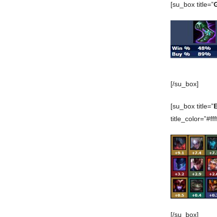
[su_box title=”
[/su_box]
[su_box title=”
E
title_color=”#ffff
[/su_box]