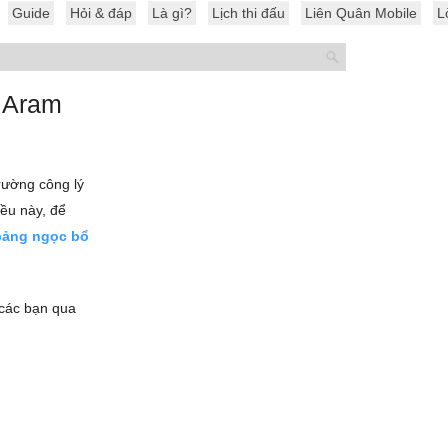
Guide
Hỏi & đáp
Là gì?
Lịch thi đấu
Liên Quân Mobile
L
e Aram
rường công lý
iều này, để
bảng ngọc bổ
 các bạn qua