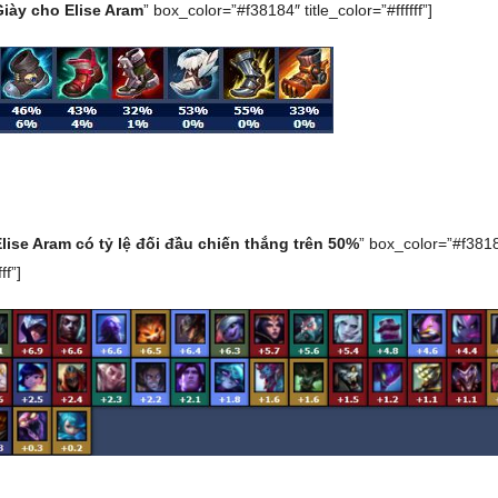
Giày cho Elise Aram
” box_color=”#f38184″ title_color=”#ffffff”]
lise Aram có tỷ lệ đối đầu chiến thắng trên 50%
” box_color=”#f381
ff”]