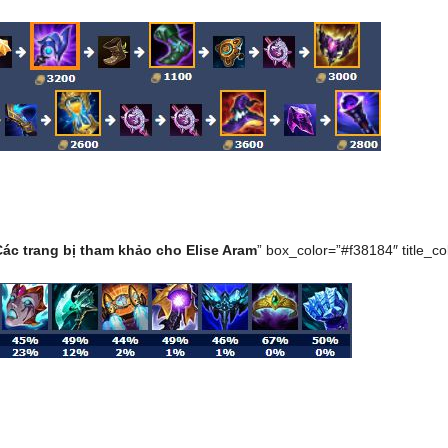
Các trang bị tham khảo cho Elise Aram
” box_color=”#f38184″ title_colo