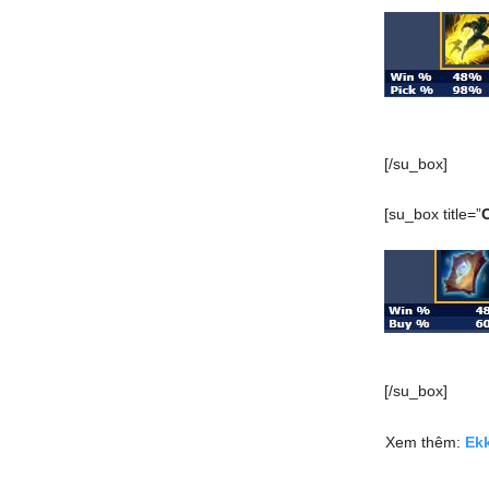
[/su_box]
[su_box title=”
[/su_box]
Xem thêm:
Ek