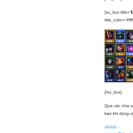
[su_box title=”
E
title_color=”#ffff
[/su_box]
Qua các chia 
bạn khi dùng v
ARAM
-