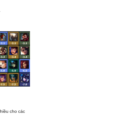
″
nhiều cho các