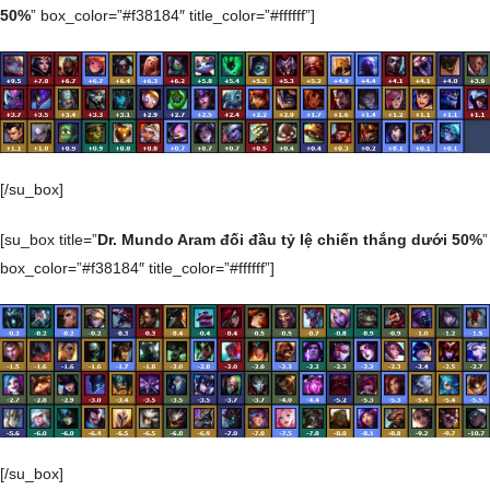
50%
” box_color=”#f38184″ title_color=”#ffffff”]
[/su_box]
[su_box title=”
Dr. Mundo Aram đối đầu tỷ lệ chiến thắng dưới 50%
”
box_color=”#f38184″ title_color=”#ffffff”]
[/su_box]