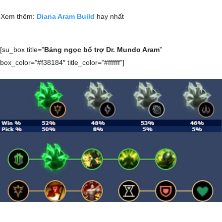
Xem thêm:
Diana Aram Build
hay nhất
[su_box title=”
Bảng ngọc bổ trợ Dr. Mundo Aram
”
box_color=”#f38184″ title_color=”#ffffff”]