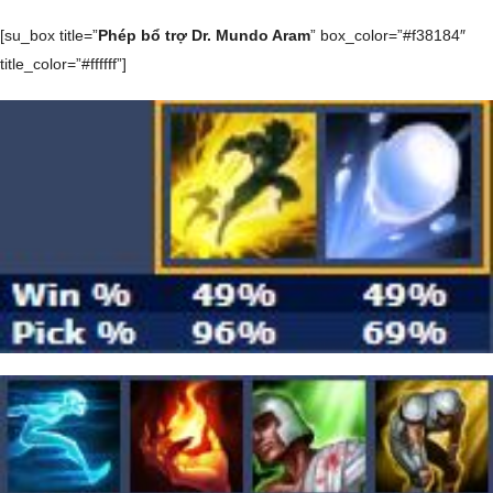
[su_box title=”
Phép bổ trợ Dr. Mundo Aram
” box_color=”#f38184″
title_color=”#ffffff”]