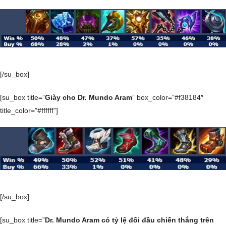
[/su_box]
[su_box title=”
Giày cho Dr. Mundo Aram
” box_color=”#f38184″
title_color=”#ffffff”]
[/su_box]
[su_box title=”
Dr. Mundo Aram có tỷ lệ đối đầu chiến thắng trên