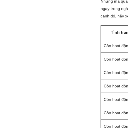
Những mã quà 
ngay trong ngà
cạnh đó, hãy x
Tình tra
Còn hoạt độ
Còn hoạt độ
Còn hoạt độ
Còn hoạt độ
Còn hoạt độ
Còn hoạt độ
Còn hoạt độ