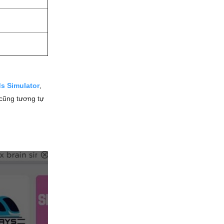
s Simulator
,
cũng tương tự