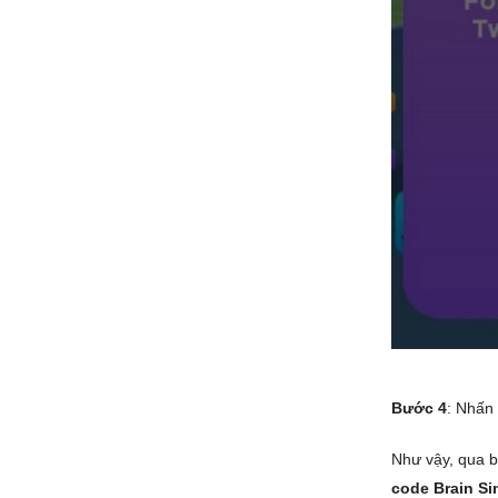
Bước 4
: Nhấn
Như vậy, qua b
code Brain Si