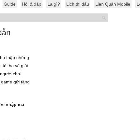
Guide
Hỏi & đáp
Là gì?
Lịch thi đấu
Liên Quân Mobile
L
dẫn
thu thập những
tài ba và giỏi
 người chơi
h game gửi tặng
ước
nhập mã