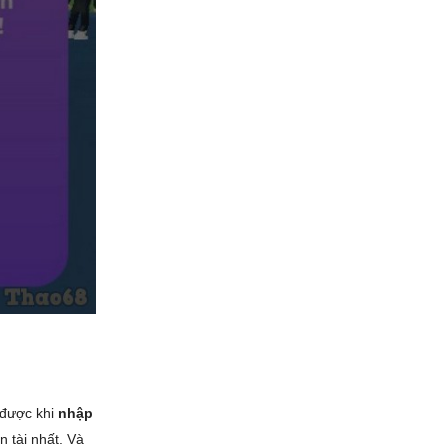
 được khi
nhập
 tài nhất. Và