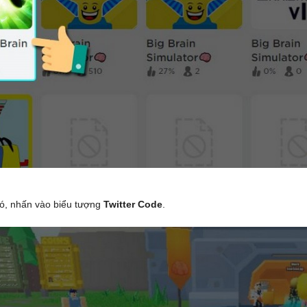
đó, nhấn vào biểu tượng
Twitter Code
.