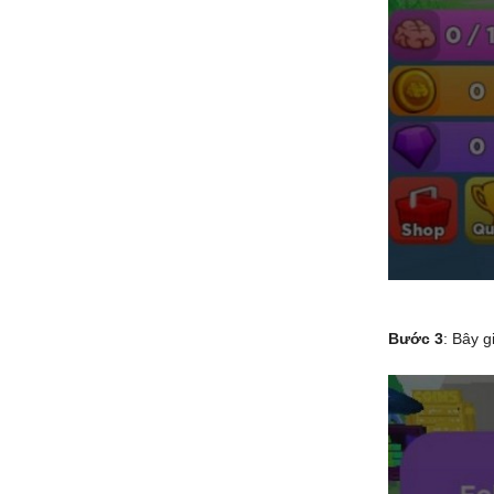
Bước 3
: Bây 