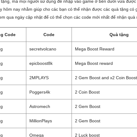
tặng, mà mọi người sử dụng để nhập vào game ở bên dưới vừa được
y hôm nay nhằm giúp cho các bạn có thể nhận được các quà tặng có gi
em qua ngày cập nhật để có thể chọn các code mới nhất để nhận quà 
ng Code
Code
Quà tặng
ng
secretvolcano
Mega Boost Reward
ng
epicboost8k
Mega Boost reward
ng
2MPLAYS
2 Gem Boost and x2 Coin Boost
ng
Poggers4k
2 Coin Boost
ng
Astromech
2 Gem Boost
ng
MillionPlays
2 Gem Boost
ng
Omega
2 Luck boost