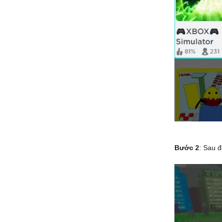
Bước 2
: Sau 