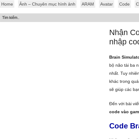
Home
Ảnh – Chuyên mục hình ảnh
ARAM
Avatar
Code
C
Nhận Co
nhập co
Brain Simulat
bộ não tài ba n
nhất. Tuy nhiê
khác trong quá
sẽ giúp các bạ
Đến với bài vi
code vào game
Code Br